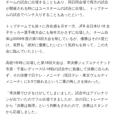
チームの試合に出場することもあり、同日同会場で両方の試合
が開催される時にはユースチームの試合に出場し、トップチー
ムの試合でベンチ入りすることもあったという。
トップチームでも徐々に存在感を示す一方、JFA 全日本U-18 女
子サッカー選手権大会にも毎年欠かさずに出場した。チーム自
体は2009年度の第13回大会を制しているが、優勝はその1度だ
け。長野も「絶対に優勝したいという気持ちを持って」この大
会に臨んでいたという。
高校1年時に出場した第18回大会は、準決勝ジェフユナイテッド
市原・千葉レディースU-18戦の試合中に負傷して決勝に出られ
ず、その決勝で日テレ・メニーナ（現日テレ・東京ヴェルディ
メニーナ）に2-5で敗れるという二重の悔しさを味わった。
「準決勝でひざをけがしてしまいました。試合中はアドレナリ
ンが出ていたのでフル出場できましたが、次の日にトレーナー
から『決勝は無理』という判断をされたので、決勝はスタンド
から応援しました」