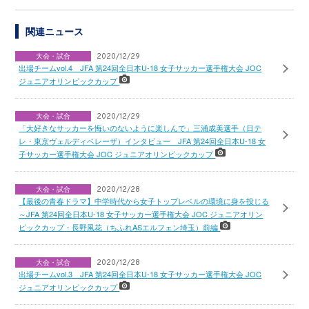
関連ニュース
大会・試合
2020/12/29
出場チームvol.4 JFA 第24回全日本U-18 女子サッカー選手権大会 JOC
ジュニアオリンピックカップ
大会・試合
2020/12/29
「大好きなサッカーを悔いのないように楽しんで」三浦成美選手（日テ
レ・東京ヴェルディベレーザ）インタビュー JFA 第24回全日本U-18 女
子サッカー選手権大会 JOC ジュニアオリンピックカップ
大会・試合
2020/12/28
【最後の青春ドラマ】中学時代から女子トップレベルの環境に身を投じる
～JFA 第24回全日本U-18 女子サッカー選手権大会 JOC ジュニアオリン
ピックカップ・長野風花（ちふれASエルフェン埼玉）前編
大会・試合
2020/12/28
出場チームvol.3 JFA 第24回全日本U-18 女子サッカー選手権大会 JOC
ジュニアオリンピックカップ