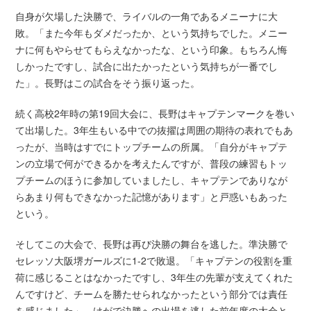
自身が欠場した決勝で、ライバルの一角であるメニーナに大
敗。「また今年もダメだったか、という気持ちでした。メニー
ナに何もやらせてもらえなかったな、という印象。もちろん悔
しかったですし、試合に出たかったという気持ちが一番でし
た」。長野はこの試合をそう振り返った。
続く高校2年時の第19回大会に、長野はキャプテンマークを巻い
て出場した。3年生もいる中での抜擢は周囲の期待の表れでもあ
ったが、当時はすでにトップチームの所属。「自分がキャプテ
ンの立場で何ができるかを考えたんですが、普段の練習もトッ
プチームのほうに参加していましたし、キャプテンでありなが
らあまり何もできなかった記憶があります」と戸惑いもあった
という。
そしてこの大会で、長野は再び決勝の舞台を逃した。準決勝で
セレッソ大阪堺ガールズに1-2で敗退。「キャプテンの役割を重
荷に感じることはなかったですし、3年生の先輩が支えてくれた
んですけど、チームを勝たせられなかったという部分では責任
を感じました」。けがで決勝への出場を逃した前年度の大会と