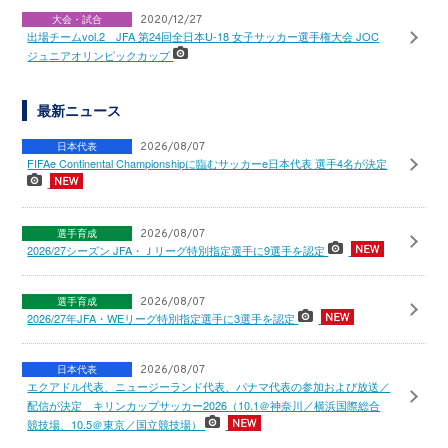
大会・試合
2020/12/27
出場チームvol.2 JFA 第24回全日本U-18 女子サッカー選手権大会 JOC
ジュニアオリンピックカップ
最新ニュース
日本代表
2026/08/07
FIFAe Continental Championshipに臨むサッカーe日本代表 選手4名が決定
選手育成
2026/08/07
2026/27シーズン JFA・Ｊリーグ特別指定選手に9選手を認定
選手育成
2026/08/07
2026/27年JFA・WEリーグ特別指定選手に3選手を認定
日本代表
2026/08/07
エクアドル代表、ニュージーランド代表、パナマ代表の参加および放送／
配信が決定 キリンカップサッカー2026（10.1＠神奈川／横浜国際総合
競技場、10.5＠東京／国立競技場）