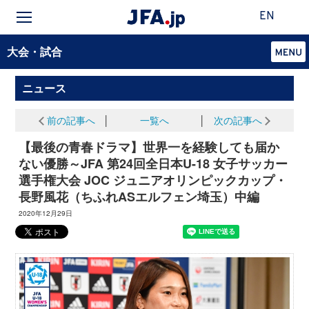
EN
大会・試合
ニュース
前の記事へ
│
一覧へ
│
次の記事へ
【最後の青春ドラマ】世界一を経験しても届か
ない優勝～JFA 第24回全日本U-18 女子サッカー
選手権大会 JOC ジュニアオリンピックカップ・
長野風花（ちふれASエルフェン埼玉）中編
2020年12月29日