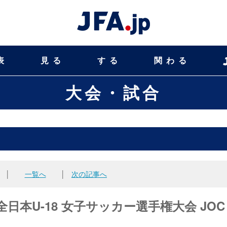
表
見る
する
関わる
大会・試合
│
一覧へ
│
次の記事へ
回全日本U-18 女子サッカー選手権大会 JOC