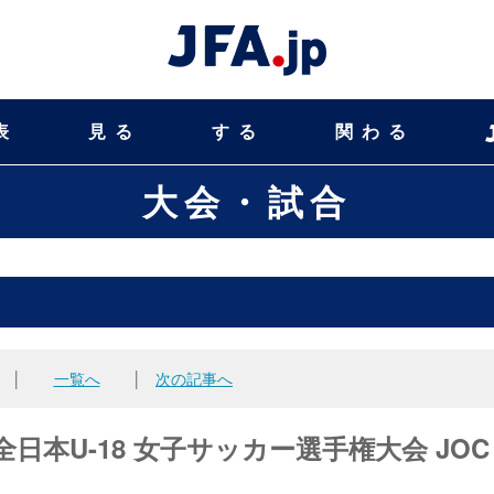
表
見る
する
関わる
大会・試合
│
一覧へ
│
次の記事へ
回全日本U-18 女子サッカー選手権大会 JOC