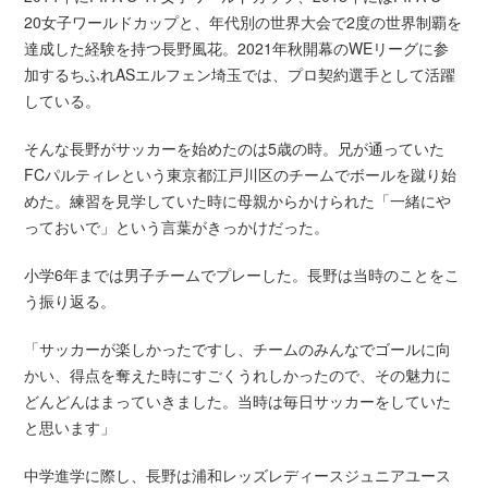
20女子ワールドカップと、年代別の世界大会で2度の世界制覇を
達成した経験を持つ長野風花。2021年秋開幕のWEリーグに参
加するちふれASエルフェン埼玉では、プロ契約選手として活躍
している。
そんな長野がサッカーを始めたのは5歳の時。兄が通っていた
FCパルティレという東京都江戸川区のチームでボールを蹴り始
めた。練習を見学していた時に母親からかけられた「一緒にや
っておいで」という言葉がきっかけだった。
小学6年までは男子チームでプレーした。長野は当時のことをこ
う振り返る。
「サッカーが楽しかったですし、チームのみんなでゴールに向
かい、得点を奪えた時にすごくうれしかったので、その魅力に
どんどんはまっていきました。当時は毎日サッカーをしていた
と思います」
中学進学に際し、長野は浦和レッズレディースジュニアユース