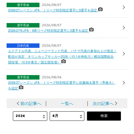
選手育成
2026/08/07
2026/27シーズン JFA・Ｊリーグ特別指定選手に9選手を認定
選手育成
2026/08/07
2026/27年JFA・WEリーグ特別指定選手に3選手を認定
日本代表
2026/08/07
エクアドル代表、ニュージーランド代表、パナマ代表の参加および放送／
配信が決定 キリンカップサッカー2026（10.1＠神奈川／横浜国際総合
競技場、10.5＠東京／国立競技場）
選手育成
2026/08/06
2026/27シーズン JFA・Ｊリーグ特別指定選手に佐藤柚太選手（専修大）
を認定
前の記事へ
│
一覧へ
│
次の記事へ