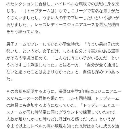
のセレクションに合格し、ハイレベルな環境での挑戦に身を投
じる。「（トップチームは）なでしこリーグで有名な選手がた
くさんいましたし、うまい人の中でプレーしたいという思いが
ありました」。レッズレディースジュニアユースを選んだ理由
をそう語っている。
男子チームでプレーしていた小学生時代、「うまい男の子は大
勢いた」というが、女子だけ、しかも自分より実力のある選手
がそろう環境は初めて。「こんなにうまい子がいるんだ、とい
うのはすごく刺激になった」と語る一方、「自分が全く通用し
ないと思ったことはあまりなかった」と、自信も深めつつあっ
た。
その言葉を証明するように、長野は中学3年時にはジュニアユー
スからユースへの昇格を果たす。しかも同時期、トップチーム
の練習にも参加するようになっていた。「トップチームとユー
スチームが同じ時間帯に同じグラウンドで練習していたので、
人数が足りなかった時などに呼ばれる感じだった」というが、
今まで以上にレベルの高い環境を知った長野はさらに成長を遂