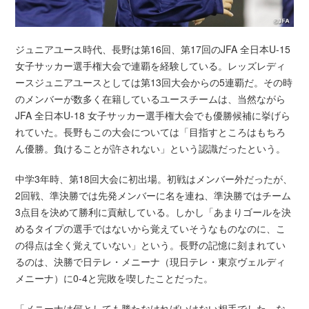
ジュニアユース時代、長野は第16回、第17回のJFA 全日本U-15
女子サッカー選手権大会で連覇を経験している。レッズレディ
ースジュニアユースとしては第13回大会からの5連覇だ。その時
のメンバーが数多く在籍しているユースチームは、当然ながら
JFA 全日本U-18 女子サッカー選手権大会でも優勝候補に挙げら
れていた。長野もこの大会については「目指すところはもちろ
ん優勝。負けることが許されない」という認識だったという。
中学3年時、第18回大会に初出場。初戦はメンバー外だったが、
2回戦、準決勝では先発メンバーに名を連ね、準決勝ではチーム
3点目を決めて勝利に貢献している。しかし「あまりゴールを決
めるタイプの選手ではないから覚えていそうなものなのに、こ
の得点は全く覚えていない」という。長野の記憶に刻まれてい
るのは、決勝で日テレ・メニーナ（現日テレ・東京ヴェルディ
メニーナ）に0-4と完敗を喫したことだった。
「メニーナは何としても勝たなければいけない相手でした。な