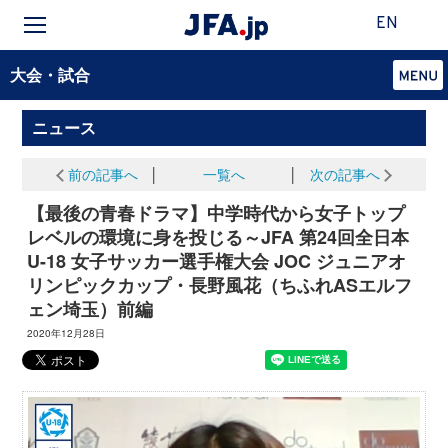
EN
大会・試合
ニュース
前の記事へ
│
一覧へ
│
次の記事へ
【最後の青春ドラマ】中学時代から女子トップ
レベルの環境に身を投じる～JFA 第24回全日本
U-18 女子サッカー選手権大会 JOC ジュニアオ
リンピックカップ・長野風花（ちふれASエルフ
ェン埼玉）前編
2020年12月28日