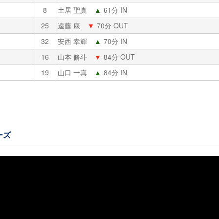
8
土居 聖真
▲
61分 IN
25
遠藤 康
▼
70分 OUT
32
安西 幸輝
▲
70分 IN
16
山本 脩斗
▼
84分 OUT
19
山口 一真
▲
84分 IN
ーズ