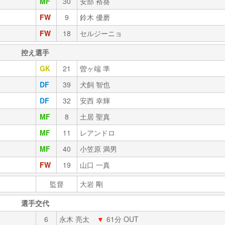
MF
30
安部 裕葵
FW
9
鈴木 優磨
FW
18
セルジーニョ
控え選手
GK
21
曽ヶ端 準
DF
39
犬飼 智也
DF
32
安西 幸輝
MF
8
土居 聖真
MF
11
レアンドロ
MF
40
小笠原 満男
FW
19
山口 一真
監督
大岩 剛
選手交代
6
永木 亮太
▼
61分 OUT