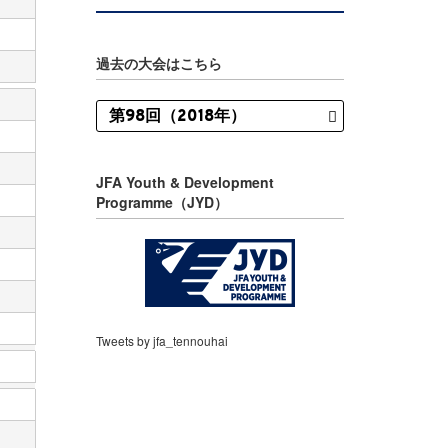
過去の大会はこちら
JFA Youth & Development
Programme（JYD）
Tweets by jfa_tennouhai