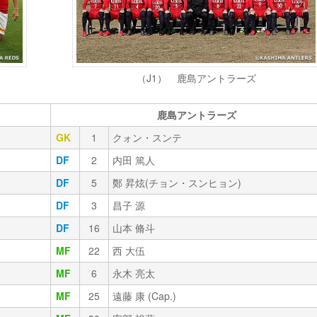
（J1） 鹿島アントラーズ
鹿島アントラーズ
GK
1
クォン・スンテ
DF
2
内田 篤人
DF
5
鄭 昇炫(チョン・スンヒョン)
DF
3
昌子 源
DF
16
山本 脩斗
MF
22
西 大伍
MF
6
永木 亮太
MF
25
遠藤 康 (Cap.)