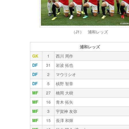
（J1） 浦和レッズ
浦和レッズ
GK
1
西川 周作
DF
31
岩波 拓也
DF
2
マウリシオ
DF
5
槙野 智章
MF
27
橋岡 大樹
MF
16
青木 拓矢
MF
3
宇賀神 友弥
MF
15
長澤 和輝