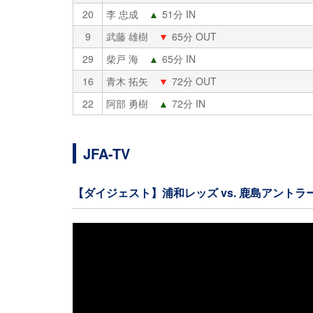
20
李 忠成
▲
51分 IN
9
武藤 雄樹
▼
65分 OUT
29
柴戸 海
▲
65分 IN
16
青木 拓矢
▼
72分 OUT
22
阿部 勇樹
▲
72分 IN
JFA-TV
【ダイジェスト】浦和レッズ vs. 鹿島アントラ