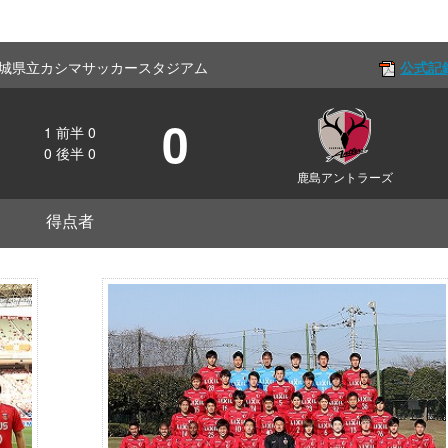
Off 茨城県立カシマサッカースタジアム
公式記
0
1
前半
0
0
後半
0
鹿島アントラーズ
得点者