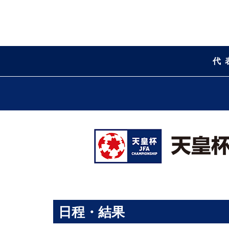
代
日程・結果