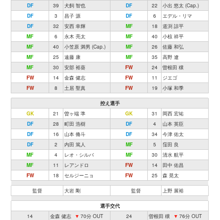
DF
39
犬飼 智也
DF
22
小出 悠太 (Cap.)
DF
3
昌子 源
DF
6
エデル・リマ
DF
32
安西 幸輝
MF
18
道渕 諒平
MF
6
永木 亮太
MF
40
小椋 祥平
MF
40
小笠原 満男 (Cap.)
MF
26
佐藤 和弘
MF
25
遠藤 康
MF
35
高野 遼
MF
30
安部 裕葵
FW
24
曽根田 穣
FW
14
金森 健志
FW
11
ジエゴ
FW
8
土居 聖真
FW
19
小塚 和季
控え選手
GK
21
曽ヶ端 準
GK
31
岡西 宏祐
DF
28
町田 浩樹
DF
4
山本 英臣
DF
16
山本 脩斗
DF
34
今津 佑太
DF
2
内田 篤人
MF
5
窪田 良
MF
4
レオ・シルバ
MF
30
清水 航平
MF
11
レアンドロ
FW
14
田中 佑昌
FW
18
セルジーニョ
FW
25
森 晃太
監督
大岩 剛
監督
上野 展裕
選手交代
14
金森 健志
▼
70分 OUT
24
曽根田 穣
▼
76分 OUT