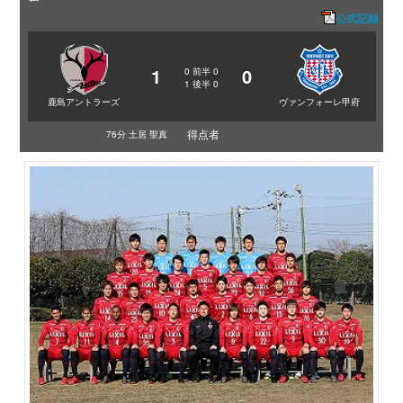
公式記録
1
0
0
前半
0
1
後半
0
鹿島アントラーズ
ヴァンフォーレ甲府
得点者
76分 土居 聖真