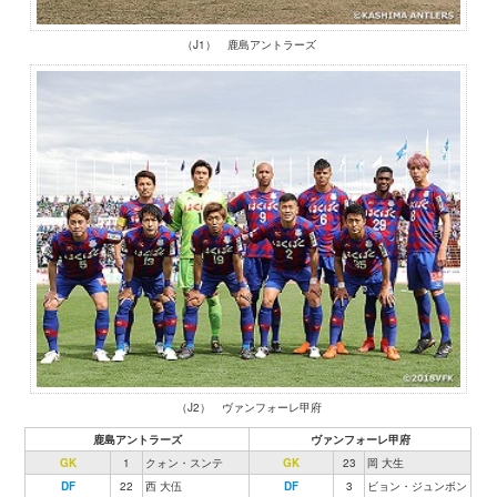
（J1） 鹿島アントラーズ
（J2） ヴァンフォーレ甲府
鹿島アントラーズ
ヴァンフォーレ甲府
GK
1
クォン・スンテ
GK
23
岡 大生
DF
22
西 大伍
DF
3
ビョン・ジュンボン