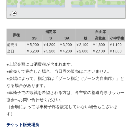
指定席
自由席
券種
SS
S
SA
一般
高校生
小中学生
前売り
￥5,200
￥4,200
￥3,200
￥2,100
￥1,600
￥1,100
当日
￥6,200
￥5,200
￥4,200
￥2,600
￥2,100
￥1,600
※上記金額には消費税が含まれます。
※前売りで完売した場合、当日券の販売はございません。
※会場によって、指定席は「ゾーン指定（ゾーン内自由席）」と
なる場合があります。
※車椅子での観戦を希望される方は、各主管の都道府県サッカー
協会へお問い合わせください。
（会場によっては車椅子席を設定していない場合もございま
す）
チケット販売場所