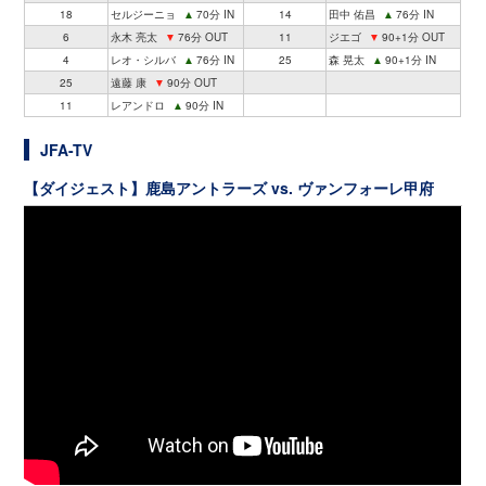
18
セルジーニョ
▲
70分 IN
14
田中 佑昌
▲
76分 IN
6
永木 亮太
▼
76分 OUT
11
ジエゴ
▼
90+1分 OUT
4
レオ・シルバ
▲
76分 IN
25
森 晃太
▲
90+1分 IN
25
遠藤 康
▼
90分 OUT
11
レアンドロ
▲
90分 IN
JFA-TV
【ダイジェスト】鹿島アントラーズ vs. ヴァンフォーレ甲府