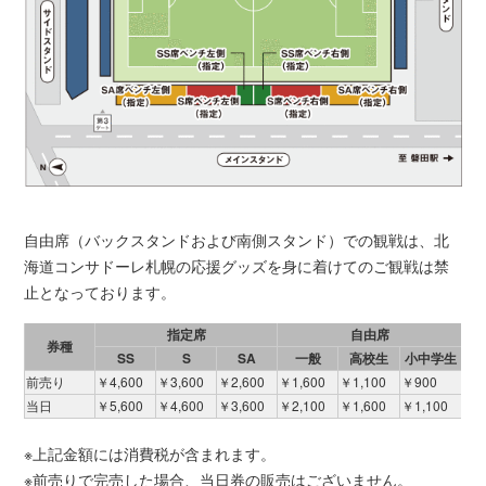
自由席（バックスタンドおよび南側スタンド）での観戦は、北
海道コンサドーレ札幌の応援グッズを身に着けてのご観戦は禁
止となっております。
指定席
自由席
券種
SS
S
SA
一般
高校生
小中学生
前売り
￥4,600
￥3,600
￥2,600
￥1,600
￥1,100
￥900
当日
￥5,600
￥4,600
￥3,600
￥2,100
￥1,600
￥1,100
※上記金額には消費税が含まれます。
※前売りで完売した場合、当日券の販売はございません。