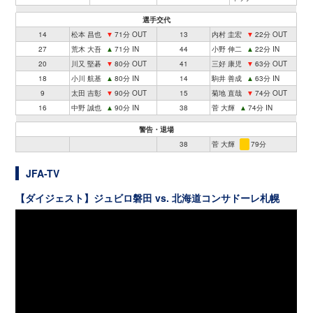
選手交代
14
松本 昌也
▼
71分 OUT
13
内村 圭宏
▼
22分 OUT
27
荒木 大吾
▲
71分 IN
44
小野 伸二
▲
22分 IN
20
川又 堅碁
▼
80分 OUT
41
三好 康児
▼
63分 OUT
18
小川 航基
▲
80分 IN
14
駒井 善成
▲
63分 IN
9
太田 吉彰
▼
90分 OUT
15
菊地 直哉
▼
74分 OUT
16
中野 誠也
▲
90分 IN
38
菅 大輝
▲
74分 IN
警告・退場
38
菅 大輝
79分
JFA-TV
【ダイジェスト】ジュビロ磐田 vs. 北海道コンサドーレ札幌