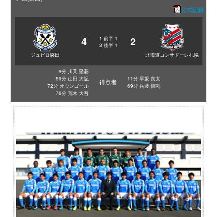
公式記録
4
2
1
前半
1
3
後半
1
ジュビロ磐田
北海道コンサドーレ札幌
9分 川又 堅碁
59分 山田 大記
11分 早坂 良太
得点者
72分 オウンゴール
69分 兵藤 慎剛
76分 荒木 大吾