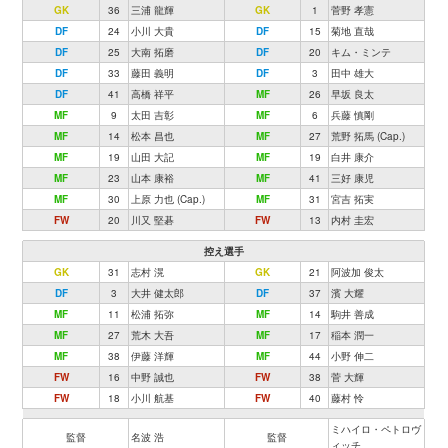
GK
36
三浦 龍輝
GK
1
菅野 孝憲
DF
24
小川 大貴
DF
15
菊地 直哉
DF
25
大南 拓磨
DF
20
キム・ミンテ
DF
33
藤田 義明
DF
3
田中 雄大
DF
41
高橋 祥平
MF
26
早坂 良太
MF
9
太田 吉彰
MF
6
兵藤 慎剛
MF
14
松本 昌也
MF
27
荒野 拓馬 (Cap.)
MF
19
山田 大記
MF
19
白井 康介
MF
23
山本 康裕
MF
41
三好 康児
MF
30
上原 力也 (Cap.)
MF
31
宮吉 拓実
FW
20
川又 堅碁
FW
13
内村 圭宏
控え選手
GK
31
志村 滉
GK
21
阿波加 俊太
DF
3
大井 健太郎
DF
37
濱 大耀
MF
11
松浦 拓弥
MF
14
駒井 善成
MF
27
荒木 大吾
MF
17
稲本 潤一
MF
38
伊藤 洋輝
MF
44
小野 伸二
FW
16
中野 誠也
FW
38
菅 大輝
FW
18
小川 航基
FW
40
藤村 怜
ミハイロ・ペトロヴ
監督
名波 浩
監督
ィッチ