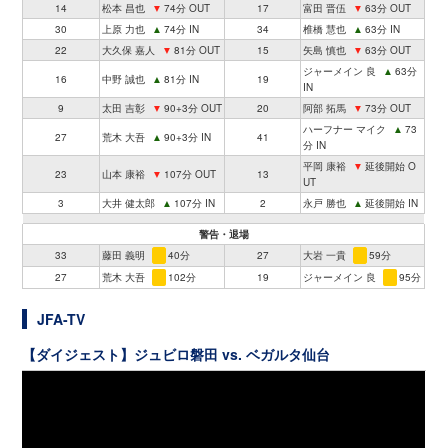
14
松本 昌也
▼
74分 OUT
17
富田 晋伍
▼
63分 OUT
30
上原 力也
▲
74分 IN
34
椎橋 慧也
▲
63分 IN
22
大久保 嘉人
▼
81分 OUT
15
矢島 慎也
▼
63分 OUT
ジャーメイン 良
▲
63分
16
中野 誠也
▲
81分 IN
19
IN
9
太田 吉彰
▼
90+3分 OUT
20
阿部 拓馬
▼
73分 OUT
ハーフナー マイク
▲
73
27
荒木 大吾
▲
90+3分 IN
41
分 IN
平岡 康裕
▼
延後開始 O
23
山本 康裕
▼
107分 OUT
13
UT
3
大井 健太郎
▲
107分 IN
2
永戸 勝也
▲
延後開始 IN
警告・退場
33
藤田 義明
40分
27
大岩 一貴
59分
27
荒木 大吾
102分
19
ジャーメイン 良
95分
JFA-TV
【ダイジェスト】ジュビロ磐田 vs. ベガルタ仙台