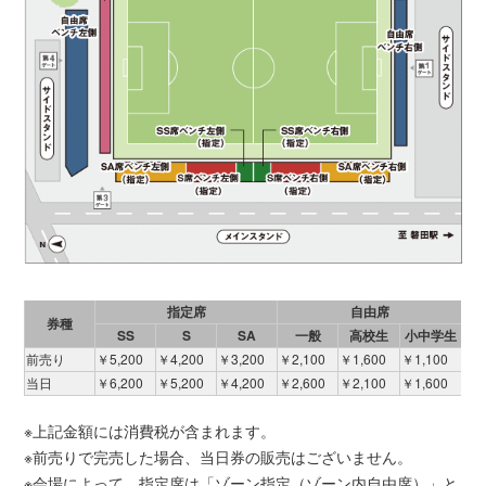
指定席
自由席
券種
SS
S
SA
一般
高校生
小中学生
前売り
￥5,200
￥4,200
￥3,200
￥2,100
￥1,600
￥1,100
当日
￥6,200
￥5,200
￥4,200
￥2,600
￥2,100
￥1,600
※上記金額には消費税が含まれます。
※前売りで完売した場合、当日券の販売はございません。
※会場によって、指定席は「ゾーン指定（ゾーン内自由席）」と