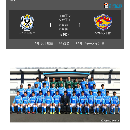
公式記録
1
前半
0
0
後半
1
1
1
0
延前
0
0
延後
0
ジュビロ磐田
ベガルタ仙台
3
PK
4
得点者
9分 小川 航基
86分 ジャーメイン 良