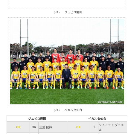
（J1） ジュビロ磐田
（J1） ベガルタ仙台
ジュビロ磐田
ベガルタ仙台
シュミット ダニエ
GK
36
三浦 龍輝
GK
1
ル