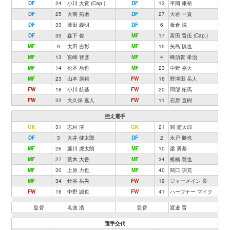
DF
24
小川 大貴 (Cap.)
DF
13
平岡 康裕
DF
25
大南 拓磨
DF
27
大岩 一貴
DF
33
藤田 義明
DF
6
板倉 滉
DF
35
森下 俊
MF
17
富田 晋伍 (Cap.)
MF
9
太田 吉彰
MF
15
矢島 慎也
MF
13
宮崎 智彦
MF
4
蜂須賀 孝治
MF
14
松本 昌也
MF
23
中野 嘉大
MF
23
山本 康裕
FW
16
野津田 岳人
FW
18
小川 航基
FW
20
阿部 拓馬
FW
22
大久保 嘉人
FW
11
石原 直樹
控え選手
GK
31
志村 滉
GK
21
関 憲太郎
DF
3
大井 健太郎
DF
2
永戸 勝也
MF
26
藤川 虎太朗
MF
10
梁 勇基
MF
27
荒木 大吾
MF
34
椎橋 慧也
MF
30
上原 力也
MF
40
関口 訓充
MF
34
針谷 岳晃
FW
19
ジャーメイン 良
FW
16
中野 誠也
FW
41
ハーフナー マイク
監督
名波 浩
監督
渡邉 晋
選手交代