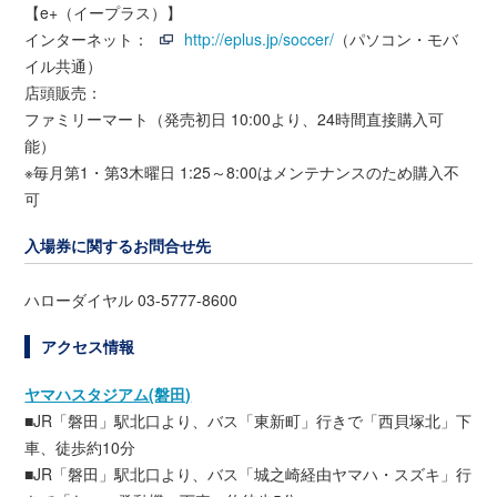
【e+（イープラス）】
インターネット：
http://eplus.jp/soccer/
（パソコン・モバ
イル共通）
店頭販売：
ファミリーマート（発売初日 10:00より、24時間直接購入可
能）
※毎月第1・第3木曜日 1:25～8:00はメンテナンスのため購入不
可
入場券に関するお問合せ先
ハローダイヤル 03-5777-8600
アクセス情報
ヤマハスタジアム(磐田)
■JR「磐田」駅北口より、バス「東新町」行きで「西貝塚北」下
車、徒歩約10分
■JR「磐田」駅北口より、バス「城之崎経由ヤマハ・スズキ」行