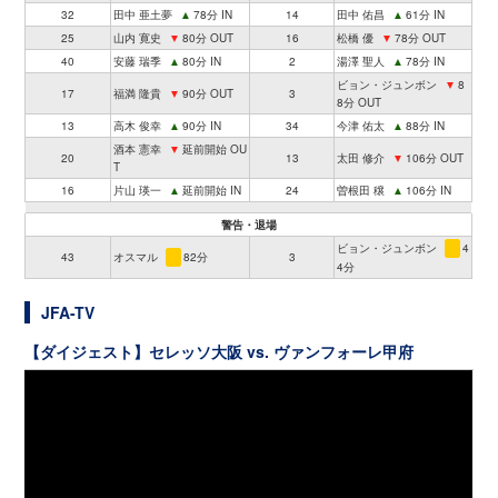
32
田中 亜土夢
▲
78分 IN
14
田中 佑昌
▲
61分 IN
25
山内 寛史
▼
80分 OUT
16
松橋 優
▼
78分 OUT
40
安藤 瑞季
▲
80分 IN
2
湯澤 聖人
▲
78分 IN
ビョン・ジュンボン
▼
8
17
福満 隆貴
▼
90分 OUT
3
8分 OUT
13
高木 俊幸
▲
90分 IN
34
今津 佑太
▲
88分 IN
酒本 憲幸
▼
延前開始 OU
20
13
太田 修介
▼
106分 OUT
T
16
片山 瑛一
▲
延前開始 IN
24
曽根田 穣
▲
106分 IN
警告・退場
ビョン・ジュンボン
4
43
オスマル
82分
3
4分
JFA-TV
【ダイジェスト】セレッソ大阪 vs. ヴァンフォーレ甲府