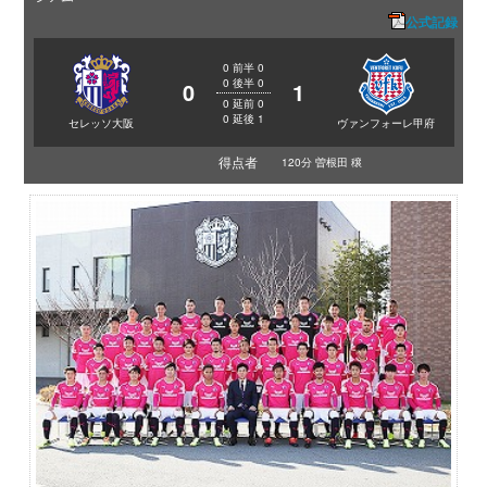
公式記録
0
前半
0
0
後半
0
0
1
0
延前
0
0
延後
1
セレッソ大阪
ヴァンフォーレ甲府
得点者
120分 曽根田 穣