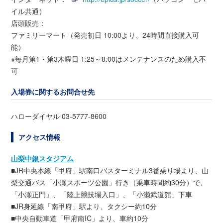
イル共通）
店頭販売：
ファミリーマート（発売初日 10:00より、24時間直接購入可
能）
※毎月第1・第3木曜日 1:25～8:00はメンテナンスのため購入不
可
入場券に関するお問合せ先
ハローダイヤル 03-5777-8600
アクセス情報
山梨中銀スタジアム
■JR中央本線「甲府」駅南口バスターミナル3番乗り場より、山
梨交通バス「小瀬スポーツ公園」行き（乗車時間約30分）で、
「小瀬正門」、「陸上競技場入口」、「小瀬武道館」下車
■JR身延線「南甲府」駅より、タクシー約10分
■中央自動車道「甲府南IC」より、車約10分