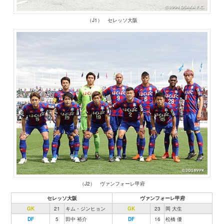
（J1） セレッソ大阪
（J2） ヴァンフォーレ甲府
セレッソ大阪
ヴァンフォーレ甲府
GK
21
キム・ジンヒョン
GK
23
岡 大生
DF
5
田中 裕介
DF
16
松橋 優