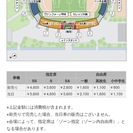
指定席
自由席
券種
SS
S
SA
一般
高校生
小中学生
前売り
￥4,600
￥3,600
￥2,600
￥1,600
￥1,100
￥900
当日
￥5,600
￥4,600
￥3,600
￥2,100
￥1,600
￥1,100
※上記金額には消費税が含まれます。
※前売りで完売した場合、当日券の販売はございません。
※会場によって、指定席は「ゾーン指定（ゾーン内自由席）」と
なる場合があります。