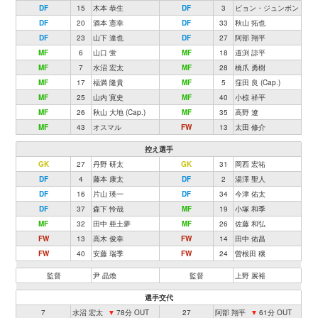
DF
15
木本 恭生
DF
3
ビョン・ジュンボン
DF
20
酒本 憲幸
DF
33
秋山 拓也
DF
23
山下 達也
DF
27
阿部 翔平
MF
6
山口 蛍
MF
18
道渕 諒平
MF
7
水沼 宏太
MF
28
橋爪 勇樹
MF
17
福満 隆貴
MF
5
窪田 良 (Cap.)
MF
25
山内 寛史
MF
40
小椋 祥平
MF
26
秋山 大地 (Cap.)
MF
35
高野 遼
MF
43
オスマル
FW
13
太田 修介
控え選手
GK
27
丹野 研太
GK
31
岡西 宏祐
DF
4
藤本 康太
DF
2
湯澤 聖人
DF
16
片山 瑛一
DF
34
今津 佑太
DF
37
森下 怜哉
MF
19
小塚 和季
MF
32
田中 亜土夢
MF
26
佐藤 和弘
FW
13
高木 俊幸
FW
14
田中 佑昌
FW
40
安藤 瑞季
FW
24
曽根田 穣
監督
尹 晶煥
監督
上野 展裕
選手交代
7
水沼 宏太
▼
78分 OUT
27
阿部 翔平
▼
61分 OUT