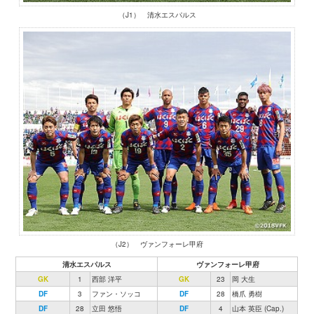
（J1） 清水エスパルス
（J2） ヴァンフォーレ甲府
清水エスパルス
ヴァンフォーレ甲府
GK
1
西部 洋平
GK
23
岡 大生
DF
3
ファン・ソッコ
DF
28
橋爪 勇樹
DF
28
立田 悠悟
DF
4
山本 英臣 (Cap.)