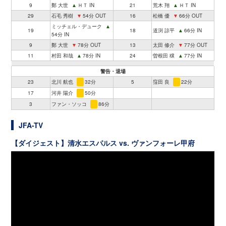
9
鄭 大世
▲
ＨＴ IN
21
荒木 翔
▲
ＨＴ IN
29
石毛 秀樹
▼
54分 OUT
16
松橋 優
▼
66分 OUT
ミッチェル・デューク
▲
19
18
道渕 諒平
▲
66分 IN
54分 IN
9
鄭 大世
▼
78分 OUT
13
太田 修介
▼
77分 OUT
11
村田 和哉
▲
78分 IN
24
曽根田 穣
▲
77分 IN
警告・退場
23
北川 航也
32分
5
窪田 良
22分
17
河井 陽介
50分
3
ファン・ソッコ
86分
JFA-TV
【ダイジェスト】清水エスパルス vs. ヴァンフォーレ甲府