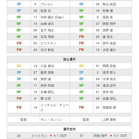
DF
4
フレイレ
DF
33
秋山 拓也
DF
25
松原 后
MF
16
松橋 優
MF
17
河井 陽介 (Cap.)
MF
5
窪田 良
MF
10
白崎 凌兵
MF
27
阿部 翔平
MF
30
金子 翔太
MF
35
高野 遼
MF
29
石毛 秀樹
FW
25
森 晃太
FW
20
クリスラン
FW
14
田中 佑昌
FW
23
北川 航也
FW
13
太田 修介
控え選手
GK
13
六反 勇治
GK
31
岡西 宏祐
DF
27
飯田 貴敬
DF
2
湯澤 聖人
DF
45
角田 誠
DF
34
今津 佑太
MF
11
村田 和哉
MF
18
道渕 諒平
MF
15
兵働 昭弘
MF
21
荒木 翔
FW
9
鄭 大世
MF
26
佐藤 和弘
ミッチェル・デュー
FW
19
FW
24
曽根田 穣
ク
監督
ヤン・ヨンソン
監督
上野 展裕
選手交代
20
クリスラン
▼
ＨＴ OUT
27
阿部 翔平
▼
ＨＴ OUT