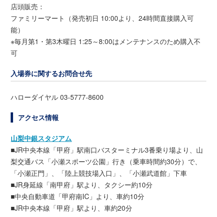
店頭販売：
ファミリーマート（発売初日 10:00より、24時間直接購入可
能）
※毎月第1・第3木曜日 1:25～8:00はメンテナンスのため購入不
可
入場券に関するお問合せ先
ハローダイヤル 03-5777-8600
アクセス情報
山梨中銀スタジアム
■JR中央本線「甲府」駅南口バスターミナル3番乗り場より、山
梨交通バス「小瀬スポーツ公園」行き（乗車時間約30分）で、
「小瀬正門」、「陸上競技場入口」、「小瀬武道館」下車
■JR身延線「南甲府」駅より、タクシー約10分
■中央自動車道「甲府南IC」より、車約10分
■JR中央本線「甲府」駅より、車約20分