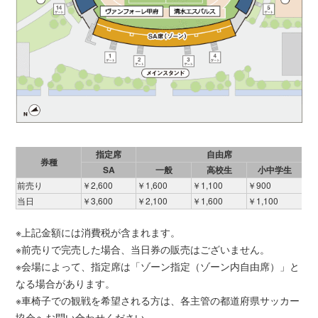
指定席
自由席
券種
SA
一般
高校生
小中学生
前売り
￥2,600
￥1,600
￥1,100
￥900
当日
￥3,600
￥2,100
￥1,600
￥1,100
※上記金額には消費税が含まれます。
※前売りで完売した場合、当日券の販売はございません。
※会場によって、指定席は「ゾーン指定（ゾーン内自由席）」と
なる場合があります。
※車椅子での観戦を希望される方は、各主管の都道府県サッカー
協会へお問い合わせください。