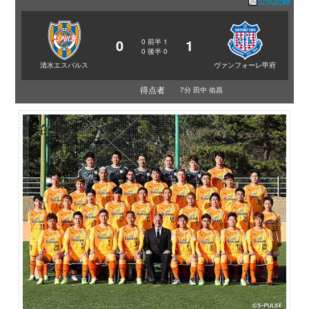
公式記録
0
1
0
前半
1
0
後半
0
清水エスパルス
ヴァンフォーレ甲府
得点者
7分 田中 佑昌