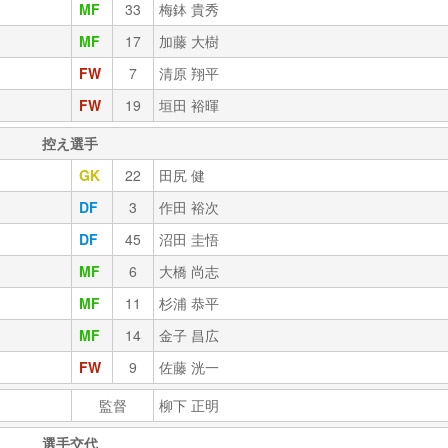
MF
33
梅鉢 貴秀
MF
17
加藤 大樹
FW
7
清原 翔平
FW
19
垣田 裕暉
控え選手
GK
22
田尻 健
DF
3
作田 裕次
DF
45
沼田 圭悟
MF
6
大橋 尚志
MF
11
杉浦 恭平
MF
14
金子 昌広
FW
9
佐藤 洸一
監督
柳下 正明
選手交代