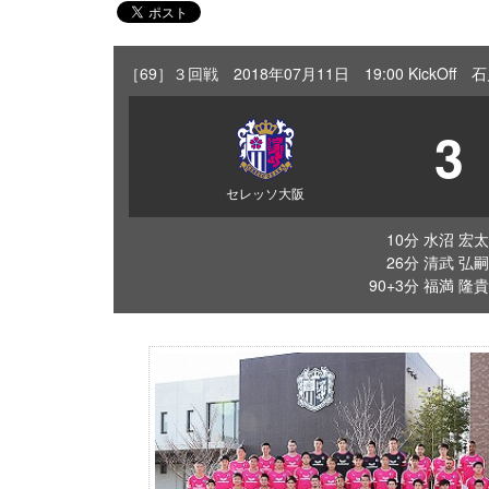
［69］３回戦 2018年07月11日 19:00 KickO
3
セレッソ大阪
10分 水沼 宏太
26分 清武 弘嗣
90+3分 福満 隆貴