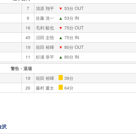
7
清原 翔平
▼
53分 OUT
9
佐藤 洸一
▲
53分 IN
16
毛利 駿也
▼
75分 OUT
45
沼田 圭悟
▲
75分 IN
19
垣田 裕暉
▼
80分 OUT
11
杉浦 恭平
▲
80分 IN
警告・退場
19
垣田 裕暉
39分
26
藤村 慶太
64分
金沢