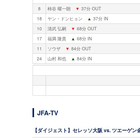
8
柿谷 曜一朗
▼
37分 OUT
18
ヤン・ドンヒョン
▲
37分 IN
10
清武 弘嗣
▼
68分 OUT
17
福満 隆貴
▲
68分 IN
11
ソウザ
▼
84分 OUT
24
山村 和也
▲
84分 IN
JFA-TV
【ダイジェスト】セレッソ大阪 vs. ツエーゲン