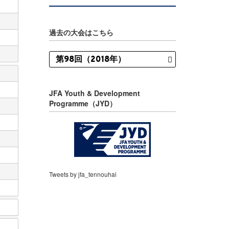
過去の大会はこちら
JFA Youth & Development
Programme（JYD）
Tweets by jfa_tennouhai