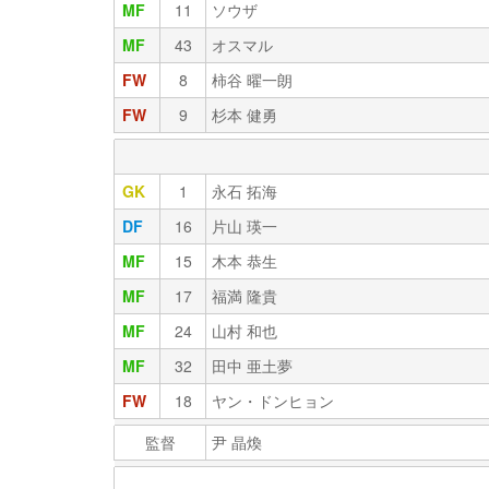
MF
11
ソウザ
MF
43
オスマル
FW
8
柿谷 曜一朗
FW
9
杉本 健勇
GK
1
永石 拓海
DF
16
片山 瑛一
MF
15
木本 恭生
MF
17
福満 隆貴
MF
24
山村 和也
MF
32
田中 亜土夢
FW
18
ヤン・ドンヒョン
監督
尹 晶煥