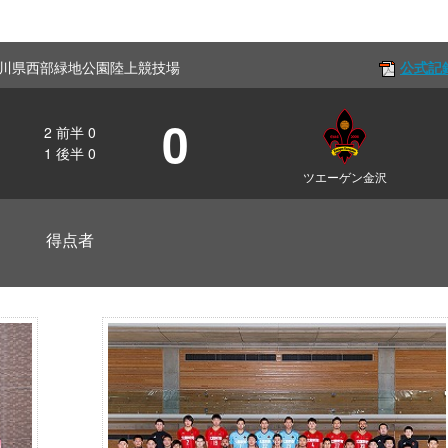
ff 石川県西部緑地公園陸上競技場
公式記
0
2
前半
0
1
後半
0
ツエーゲン金沢
得点者