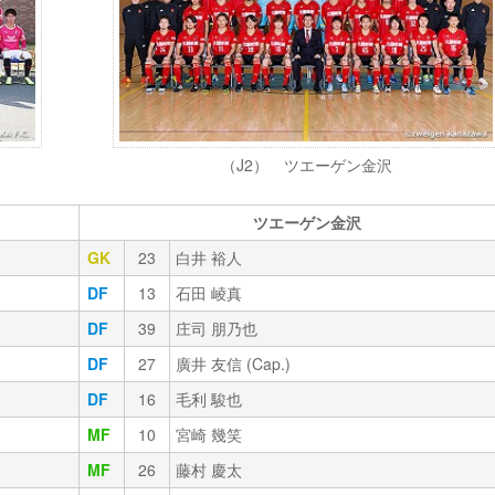
（J2） ツエーゲン金沢
ツエーゲン金沢
GK
23
白井 裕人
DF
13
石田 崚真
DF
39
庄司 朋乃也
DF
27
廣井 友信 (Cap.)
DF
16
毛利 駿也
MF
10
宮崎 幾笑
MF
26
藤村 慶太