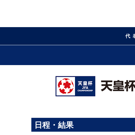
代
日程・結果