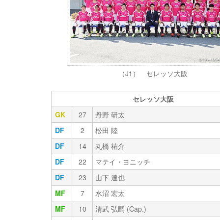
（J1） セレッソ大阪
セレッソ大阪
GK
27
丹野 研太
DF
2
松田 陸
DF
14
丸橋 祐介
DF
22
マテイ・ヨニッチ
DF
23
山下 達也
MF
7
水沼 宏太
MF
10
清武 弘嗣 (Cap.)