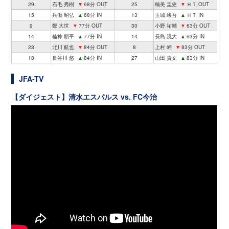
29
石毛 秀樹
▼
68分 OUT
25
楠美 圭史
▼
ＨＴ OUT
15
兵働 昭弘
▲
68分 IN
13
玉城 峻吾
▲
ＨＴ IN
9
鄭 大世
▼
77分 OUT
30
小野 祐輔
▼
63分 OUT
14
楠神 順平
▲
77分 IN
14
長島 滉大
▲
63分 IN
23
北川 航也
▼
84分 OUT
8
上村 岬
▼
83分 OUT
18
長谷川 悠
▲
84分 IN
27
山田 貴文
▲
83分 IN
JFA-TV
【ダイジェスト】清水エスパルス vs. FC今治