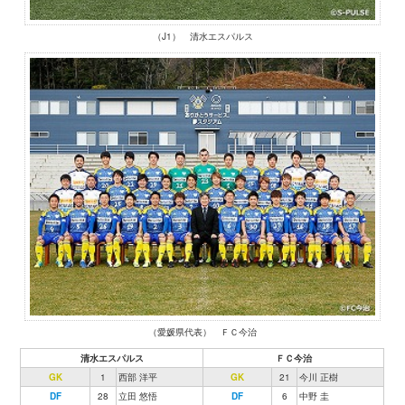
（J1） 清水エスパルス
（愛媛県代表） ＦＣ今治
清水エスパルス
ＦＣ今治
GK
1
西部 洋平
GK
21
今川 正樹
DF
28
立田 悠悟
DF
6
中野 圭