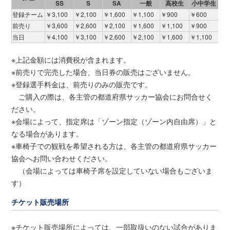
SS
S
SA
一般
高校生
小中学生
登録チーム
￥3,100
￥2,100
￥1,600
￥1,100
￥900
￥600
前売り
￥3,600
￥2,600
￥2,100
￥1,600
￥1,100
￥900
当日
￥4,100
￥3,100
￥2,600
￥2,100
￥1,600
￥1,100
※上記金額には消費税が含まれます。
※前売りで完売した場合、当日券の販売はございません。
※登録選手料金は、前売りのみの販売です。
ご購入の際は、各主管の都道府県サッカー協会にお問合せく
ださい。
※会場によって、指定席は「ゾーン指定（ゾーン内自由席）」と
なる場合があります。
※車椅子での観戦を希望される方は、各主管の都道府県サッカー
協会へお問い合わせください。
（会場によっては車椅子席を設定していない場合もございま
す）
チケット販売場所
※チケット販売場所によっては、一部取扱いのない試合がありま