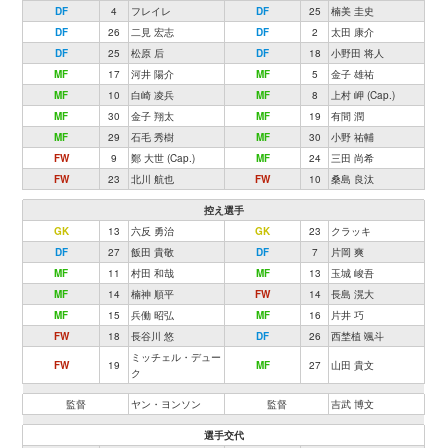
DF
4
フレイレ
DF
25
楠美 圭史
DF
26
二見 宏志
DF
2
太田 康介
DF
25
松原 后
DF
18
小野田 将人
MF
17
河井 陽介
MF
5
金子 雄祐
MF
10
白崎 凌兵
MF
8
上村 岬 (Cap.)
MF
30
金子 翔太
MF
19
有間 潤
MF
29
石毛 秀樹
MF
30
小野 祐輔
FW
9
鄭 大世 (Cap.)
MF
24
三田 尚希
FW
23
北川 航也
FW
10
桑島 良汰
控え選手
GK
13
六反 勇治
GK
23
クラッキ
DF
27
飯田 貴敬
DF
7
片岡 爽
MF
11
村田 和哉
MF
13
玉城 峻吾
MF
14
楠神 順平
FW
14
長島 滉大
MF
15
兵働 昭弘
MF
16
片井 巧
FW
18
長谷川 悠
DF
26
西埜植 颯斗
ミッチェル・デュー
FW
19
MF
27
山田 貴文
ク
監督
ヤン・ヨンソン
監督
吉武 博文
選手交代