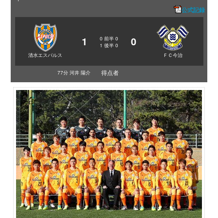
公式記録
1
0
0
前半
0
1
後半
0
清水エスパルス
ＦＣ今治
得点者
77分 河井 陽介