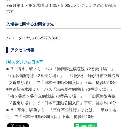
※毎月第１・第３木曜日 1:25～8:00はメンテナンスのため購入
不可
入場券に関するお問合せ先
ハローダイヤル 03-5777-8600
アクセス情報
IAIスタジアム日本平
■JR「清水」駅より、バス「港南厚生病院線（2番乗り場）」、
「山原梅蔭寺線（2番乗り場）」、「梅が谷、蜂が谷市立病院線
（2番乗り場）」で「日本平運動公園入口」下車、徒歩約10分
■静鉄新清水駅より、バス「港南厚生病院線（3番乗り場）」・
「梅ヶ谷蜂ヶ谷市立病院線（3番乗り場）」・「山原梅陰寺線
（3番乗り場）」で「日本平運動公園入口」下車、徒歩約10分
■JR「草薙」駅前より、「三保草薙線行」または、「草薙団地
行」で「日本平運動公園入口」下車、徒歩約10分