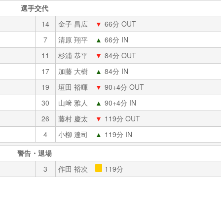
選手交代
14
金子 昌広
▼
66分 OUT
7
清原 翔平
▲
66分 IN
11
杉浦 恭平
▼
84分 OUT
17
加藤 大樹
▲
84分 IN
19
垣田 裕暉
▼
90+4分 OUT
30
山﨑 雅人
▲
90+4分 IN
26
藤村 慶太
▼
119分 OUT
4
小柳 達司
▲
119分 IN
警告・退場
3
作田 裕次
119分