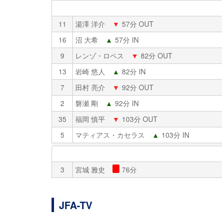
11
湯澤 洋介
▼
57分 OUT
16
沼 大希
▲
57分 IN
9
レンゾ・ロペス
▼
82分 OUT
13
岩崎 悠人
▲
82分 IN
7
田村 亮介
▼
92分 OUT
2
磐瀬 剛
▲
92分 IN
35
福岡 慎平
▼
103分 OUT
5
マティアス・カセラス
▲
103分 IN
3
宮城 雅史
76分
JFA-TV