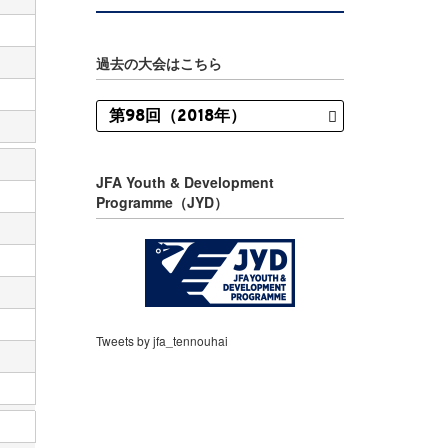
過去の大会はこちら
JFA Youth & Development
Programme（JYD）
Tweets by jfa_tennouhai