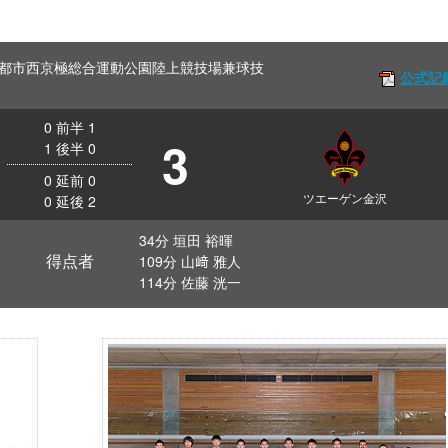
Off 京都市西京極総合運動公園陸上競技場兼球技
公式記
0
前半
1
3
1
後半
0
0
延前
0
ツエーゲン金沢
0
延後
2
34分 垣田 裕暉
得点者
109分 山﨑 雅人
114分 佐藤 洸一