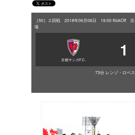
［50］２回戦 2018年06月06日 19:00 Kick
場
1
京都サンガF.C.
73分 レンゾ・ロペス