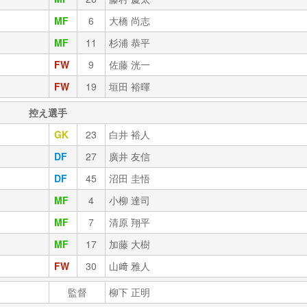
MF
6
大橋 尚志
MF
11
杉浦 恭平
FW
9
佐藤 洸一
FW
19
垣田 裕暉
控え選手
GK
23
白井 裕人
DF
27
廣井 友信
DF
45
沼田 圭悟
MF
4
小柳 達司
MF
7
清原 翔平
MF
17
加藤 大樹
FW
30
山﨑 雅人
監督
柳下 正明