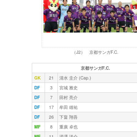
（J2） 京都サンガF.C.
京都サンガF.C.
GK
21
清水 圭介 (Cap.)
DF
3
宮城 雅史
DF
7
田村 亮介
DF
17
牟田 雄祐
DF
26
下畠 翔吾
MF
8
重廣 卓也
MF
11
湯澤 洋介