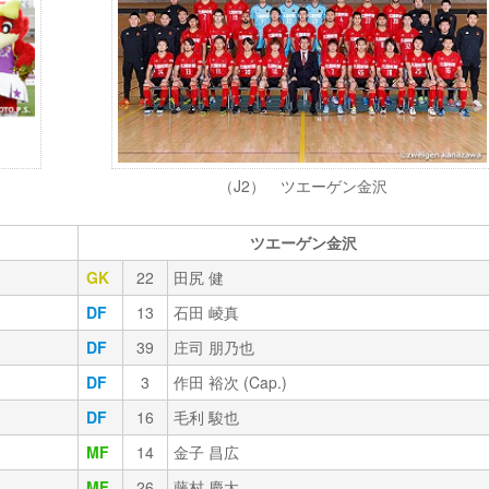
（J2） ツエーゲン金沢
ツエーゲン金沢
GK
22
田尻 健
DF
13
石田 崚真
DF
39
庄司 朋乃也
DF
3
作田 裕次 (Cap.)
DF
16
毛利 駿也
MF
14
金子 昌広
MF
26
藤村 慶太