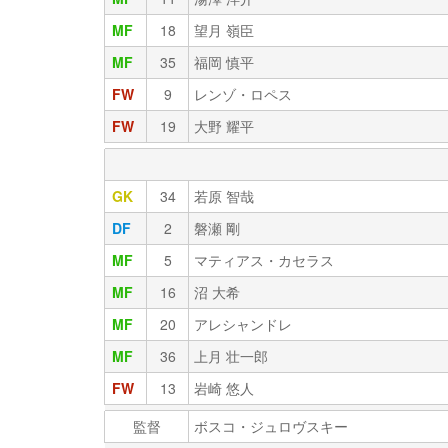
MF
18
望月 嶺臣
MF
35
福岡 慎平
FW
9
レンゾ・ロペス
FW
19
大野 耀平
GK
34
若原 智哉
DF
2
磐瀬 剛
MF
5
マティアス・カセラス
MF
16
沼 大希
MF
20
アレシャンドレ
MF
36
上月 壮一郎
FW
13
岩崎 悠人
監督
ボスコ・ジュロヴスキー