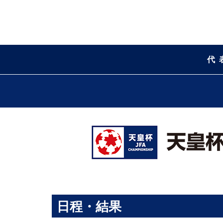
代
日程・結果