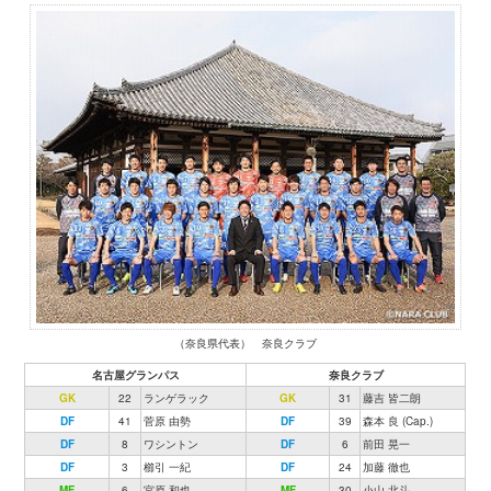
（奈良県代表） 奈良クラブ
名古屋グランパス
奈良クラブ
GK
22
ランゲラック
GK
31
藤吉 皆二朗
DF
41
菅原 由勢
DF
39
森本 良 (Cap.)
DF
8
ワシントン
DF
6
前田 晃一
DF
3
櫛引 一紀
DF
24
加藤 徹也
MF
6
宮原 和也
MF
30
小山 北斗