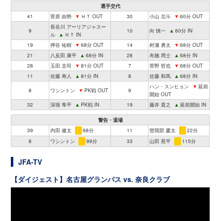
選手交代
41
菅原 由勢
▼
ＨＴ OUT
30
小山 北斗
▼
60分 OUT
長谷川 アーリアジャスー
9
10
向 慎一
▲
60分 IN
ル
▲
ＨＴ IN
19
押谷 祐樹
▼
68分 OUT
14
村瀬 勇太
▼
68分 OUT
21
八反田 康平
▲
68分 IN
28
布施 周士
▲
68分 IN
28
玉田 圭司
▼
81分 OUT
7
菅野 哲也
▼
68分 OUT
11
佐藤 寿人
▲
81分 IN
8
佐藤 和馬
▲
68分 IN
ハン・スンヒョン
▼
延前
8
ワシントン
▼
PK戦 OUT
9
開始 OUT
32
深堀 隼平
▲
PK戦 IN
19
藤井 貴之
▲
延前開始 IN
警告・退場
39
内田 健太
68分
11
曽我部 慶太
22分
8
ワシントン
99分
33
山田 晃平
115分
JFA-TV
【ダイジェスト】名古屋グランパス vs. 奈良クラブ