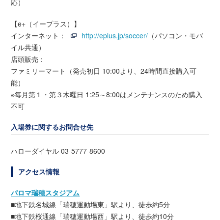
応）
【e+（イープラス）】
インターネット：
http://eplus.jp/soccer/
（パソコン・モバ
イル共通）
店頭販売：
ファミリーマート（発売初日 10:00より、24時間直接購入可
能）
※毎月第１・第３木曜日 1:25～8:00はメンテナンスのため購入
不可
入場券に関するお問合せ先
ハローダイヤル 03-5777-8600
アクセス情報
パロマ瑞穂スタジアム
■地下鉄名城線「瑞穂運動場東」駅より、徒歩約5分
■地下鉄桜通線「瑞穂運動場西」駅より、徒歩約10分