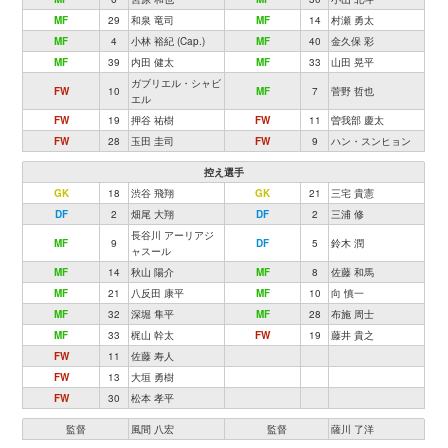
MF
29
和泉 竜司
MF
14
村瀬 勇太
MF
4
小林 裕紀 (Cap.)
MF
40
金久保 彩
MF
39
内田 健太
MF
33
山田 晃平
ガブリエル・シャビ
FW
10
MF
7
菅野 哲也
エル
FW
19
押谷 祐樹
FW
11
曽我部 慶太
FW
28
玉田 圭司
FW
9
ハン・スンヒョン
控え選手
GK
18
渋谷 飛翔
GK
21
三宅 貴憲
DF
2
畑尾 大翔
DF
2
三浦 修
長谷川 アーリアジ
MF
9
DF
5
鈴木 潤
ャスール
MF
14
秋山 陽介
MF
8
佐藤 和馬
MF
21
八反田 康平
MF
10
向 慎一
MF
32
深堀 隼平
MF
28
布施 周士
MF
33
梶山 幹太
FW
19
藤井 貴之
FW
11
佐藤 寿人
FW
13
大垣 勇樹
FW
30
松本 孝平
監督
風間 八宏
監督
薩川 了洋