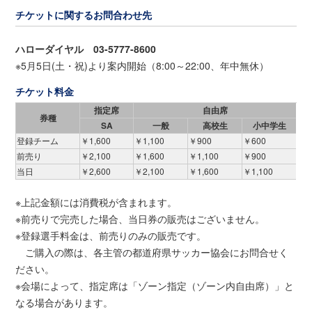
チケットに関するお問合わせ先
ハローダイヤル 03-5777-8600
※5月5日(土・祝)より案内開始（8:00～22:00、年中無休）
チケット料金
指定席
自由席
券種
SA
一般
高校生
小中学生
登録チーム
￥1,600
￥1,100
￥900
￥600
前売り
￥2,100
￥1,600
￥1,100
￥900
当日
￥2,600
￥2,100
￥1,600
￥1,100
※上記金額には消費税が含まれます。
※前売りで完売した場合、当日券の販売はございません。
※登録選手料金は、前売りのみの販売です。
ご購入の際は、各主管の都道府県サッカー協会にお問合せく
ださい。
※会場によって、指定席は「ゾーン指定（ゾーン内自由席）」と
なる場合があります。