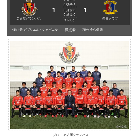
0
後半
1
1
1
0
延前
0
0
延後
0
名古屋グランパス
奈良クラブ
7
PK
6
得点者
45+4分 ガブリエル・シャビエル
75分 金久保 彩
（J1） 名古屋グランパス