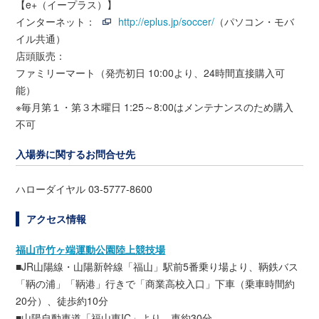
【e+（イープラス）】
インターネット：
http://eplus.jp/soccer/
（パソコン・モバ
イル共通）
店頭販売：
ファミリーマート（発売初日 10:00より、24時間直接購入可
能）
※毎月第１・第３木曜日 1:25～8:00はメンテナンスのため購入
不可
入場券に関するお問合せ先
ハローダイヤル 03-5777-8600
アクセス情報
福山市竹ヶ端運動公園陸上競技場
■JR山陽線・山陽新幹線「福山」駅前5番乗り場より、鞆鉄バス
「鞆の浦」「鞆港」行きで「商業高校入口」下車（乗車時間約
20分）、徒歩約10分
■山陽自動車道「福山東IC」より、車約30分