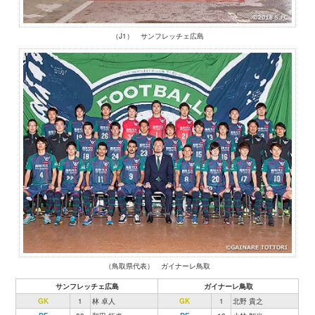
（J1） サンフレッチェ広島
（鳥取県代表） ガイナーレ鳥取
サンフレッチェ広島
ガイナーレ鳥取
GK
1
林 卓人
GK
1
北野 貴之