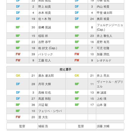
DF
33
和田 拓也
DF
19
小林 智光
DF
2
野上 結貴
DF
3
内山 裕貴
DF
4
水本 裕貴
DF
4
甲斐 健太郎
DF
19
佐々木 翔
DF
24
奥田 裕貴
フェルナンジーニョ
MF
30
柴﨑 晃誠
MF
8
(Cap.)
MF
15
稲垣 祥
MF
23
井上 黎生人
MF
23
吉野 恭平
MF
16
星野 有亮
MF
18
柏 好文 (Cap.)
MF
7
可児 壮隆
FW
39
パトリック
FW
10
加藤 潤也
FW
9
工藤 壮人
FW
9
レオナルド
控え選手
GK
21
廣永 遼太郎
GK
21
井上 亮太
ヴィートル・ガブリ
DF
28
丹羽 大輝
MF
11
エル
DF
3
高橋 壮也
MF
13
林 誠道
DF
27
馬渡 和彰
MF
15
上松 瑛
MF
36
川辺 駿
MF
17
山本 蓮
MF
10
フェリペ・シウバ
FW
20
渡 大生
監督
城福 浩
監督
須藤 大輔