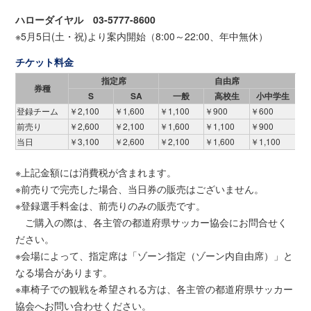
ハローダイヤル 03-5777-8600
※5月5日(土・祝)より案内開始（8:00～22:00、年中無休）
チケット料金
指定席
自由席
券種
S
SA
一般
高校生
小中学生
登録チーム
￥2,100
￥1,600
￥1,100
￥900
￥600
前売り
￥2,600
￥2,100
￥1,600
￥1,100
￥900
当日
￥3,100
￥2,600
￥2,100
￥1,600
￥1,100
※上記金額には消費税が含まれます。
※前売りで完売した場合、当日券の販売はございません。
※登録選手料金は、前売りのみの販売です。
ご購入の際は、各主管の都道府県サッカー協会にお問合せく
ださい。
※会場によって、指定席は「ゾーン指定（ゾーン内自由席）」と
なる場合があります。
※車椅子での観戦を希望される方は、各主管の都道府県サッカー
協会へお問い合わせください。