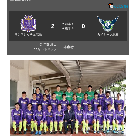
公式記録
2
0
2
前半
0
0
後半
0
サンフレッチェ広島
ガイナーレ鳥取
29分 工藤 壮人
得点者
37分 パトリック