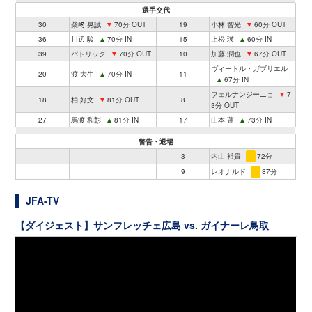
選手交代
30
柴﨑 晃誠
▼
70分 OUT
19
小林 智光
▼
60分 OUT
36
川辺 駿
▲
70分 IN
15
上松 瑛
▲
60分 IN
39
パトリック
▼
70分 OUT
10
加藤 潤也
▼
67分 OUT
ヴィートル・ガブリエル
20
渡 大生
▲
70分 IN
11
▲
67分 IN
フェルナンジーニョ
▼
7
18
柏 好文
▼
81分 OUT
8
3分 OUT
27
馬渡 和彰
▲
81分 IN
17
山本 蓮
▲
73分 IN
警告・退場
3
内山 裕貴
72分
9
レオナルド
87分
JFA-TV
【ダイジェスト】サンフレッチェ広島 vs. ガイナーレ鳥取