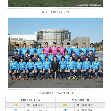
（J1） 川崎フロンターレ
（宮城県代表） ソニー仙台ＦＣ
川崎フロンターレ
ソニー仙台ＦＣ
GK
30
新井 章太
GK
32
瀧本 雄太
DF
18
エウシーニョ
DF
19
菅原 啓祐