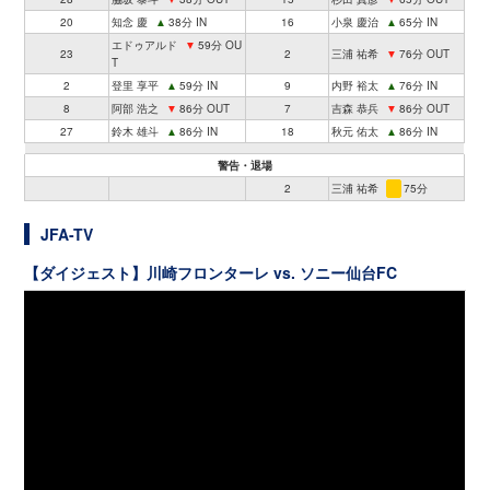
20
知念 慶
▲
38分 IN
16
小泉 慶治
▲
65分 IN
エドゥアルド
▼
59分 OU
23
2
三浦 祐希
▼
76分 OUT
T
2
登里 享平
▲
59分 IN
9
内野 裕太
▲
76分 IN
8
阿部 浩之
▼
86分 OUT
7
吉森 恭兵
▼
86分 OUT
27
鈴木 雄斗
▲
86分 IN
18
秋元 佑太
▲
86分 IN
警告・退場
2
三浦 祐希
75分
JFA-TV
【ダイジェスト】川崎フロンターレ vs. ソニー仙台FC