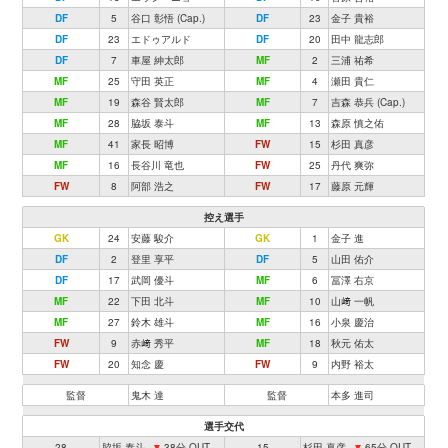
DF
5
谷口 彰悟 (Cap.)
DF
23
金子 貴裕
DF
23
エドゥアルド
DF
20
田中 龍志郎
DF
7
車屋 紳太郎
MF
2
三浦 祐希
MF
25
守田 英正
MF
4
瀬田 貴仁
MF
19
森谷 賢太郎
MF
7
吉森 恭兵 (Cap.)
MF
28
脇坂 泰斗
MF
13
森原 慎之佑
MF
41
家長 昭博
FW
15
杉田 真彦
MF
16
長谷川 竜也
FW
25
丹代 爽弥
FW
8
阿部 浩之
FW
17
藤原 元輝
控え選手
GK
24
安藤 駿介
GK
1
金子 進
DF
2
登里 享平
DF
5
山田 佑介
DF
17
武岡 優斗
MF
6
冨澤 右京
MF
22
下田 北斗
MF
10
山﨑 一帆
MF
27
鈴木 雄斗
MF
16
小泉 慶治
FW
9
赤﨑 秀平
MF
18
秋元 佑太
FW
20
知念 慶
FW
9
内野 裕太
監督
鬼木 達
監督
本多 進司
選手交代
28
脇坂 泰斗
▼
38分 OUT
15
杉田 真彦
▼
65分 OUT