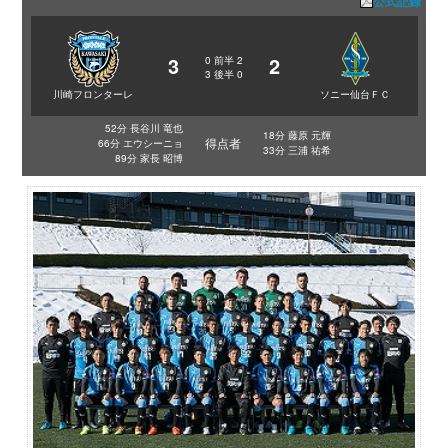
公式記録
3
2
0
前半
2
3
後半
0
川崎フロンターレ
ソニー仙台ＦＣ
52分 長谷川 竜也
18分 藤原 元輝
得点者
66分 エウシーニョ
33分 三浦 祐希
89分 家長 昭博