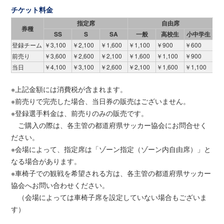
チケット料金
指定席
自由席
券種
SS
S
SA
一般
高校生
小中学生
登録チーム
￥3,100
￥2,100
￥1,600
￥1,100
￥900
￥600
前売り
￥3,600
￥2,600
￥2,100
￥1,600
￥1,100
￥900
当日
￥4,100
￥3,100
￥2,600
￥2,100
￥1,600
￥1,100
※上記金額には消費税が含まれます。
※前売りで完売した場合、当日券の販売はございません。
※登録選手料金は、前売りのみの販売です。
ご購入の際は、各主管の都道府県サッカー協会にお問合せく
ださい。
※会場によって、指定席は「ゾーン指定（ゾーン内自由席）」と
なる場合があります。
※車椅子での観戦を希望される方は、各主管の都道府県サッカー
協会へお問い合わせください。
（会場によっては車椅子席を設定していない場合もございま
す）