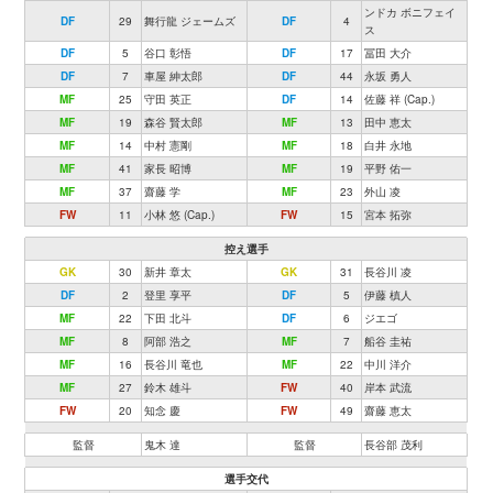
ンドカ ボニフェイ
DF
29
舞行龍 ジェームズ
DF
4
ス
DF
5
谷口 彰悟
DF
17
冨田 大介
DF
7
車屋 紳太郎
DF
44
永坂 勇人
MF
25
守田 英正
DF
14
佐藤 祥 (Cap.)
MF
19
森谷 賢太郎
MF
13
田中 恵太
MF
14
中村 憲剛
MF
18
白井 永地
MF
41
家長 昭博
MF
19
平野 佑一
MF
37
齋藤 学
MF
23
外山 凌
FW
11
小林 悠 (Cap.)
FW
15
宮本 拓弥
控え選手
GK
30
新井 章太
GK
31
長谷川 凌
DF
2
登里 享平
DF
5
伊藤 槙人
MF
22
下田 北斗
DF
6
ジエゴ
MF
8
阿部 浩之
MF
7
船谷 圭祐
MF
16
長谷川 竜也
MF
22
中川 洋介
MF
27
鈴木 雄斗
FW
40
岸本 武流
FW
20
知念 慶
FW
49
齋藤 恵太
監督
鬼木 達
監督
長谷部 茂利
選手交代