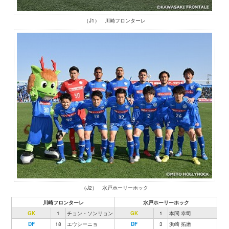
（J1） 川崎フロンターレ
（J2） 水戸ホーリーホック
川崎フロンターレ
水戸ホーリーホック
GK
1
チョン・ソンリョン
GK
1
本間 幸司
DF
18
エウシーニョ
DF
3
浜崎 拓磨