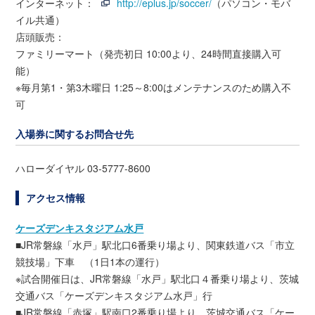
インターネット：
http://eplus.jp/soccer/
（パソコン・モバ
イル共通）
店頭販売：
ファミリーマート（発売初日 10:00より、24時間直接購入可
能）
※毎月第1・第3木曜日 1:25～8:00はメンテナンスのため購入不
可
入場券に関するお問合せ先
ハローダイヤル 03-5777-8600
アクセス情報
ケーズデンキスタジアム水戸
■JR常磐線「水戸」駅北口6番乗り場より、関東鉄道バス「市立
競技場」下車 （1日1本の運行）
※試合開催日は、JR常磐線「水戸」駅北口４番乗り場より、茨城
交通バス「ケーズデンキスタジアム水戸」行
■JR常磐線「赤塚」駅南口2番乗り場より、茨城交通バス「ケー