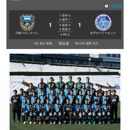
公式記録
1
前半
0
0
後半
1
1
1
0
延前
0
0
延後
0
川崎フロンターレ
水戸ホーリーホック
4
PK
2
得点者
4分 谷口 彰悟
90+3分 冨田 大介