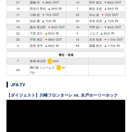
37
齋藤 学
▼
58分 OUT
13
田中 恵太
▼
66分 OUT
16
長谷川 竜也
▲
58分 IN
7
船谷 圭祐
▲
66分 IN
11
小林 悠
▼
70分 OUT
23
外山 凌
▼
72分 OUT
20
知念 慶
▲
70分 IN
40
岸本 武流
▲
72分 IN
19
森谷 賢太郎
▼
83分 OUT
19
平野 佑一
▼
80分 OUT
22
下田 北斗
▲
83分 IN
6
ジエゴ
▲
80分 IN
25
守田 英正
▼
98分 OUT
15
宮本 拓弥
▼
115分 OUT
2
登里 享平
▲
98分 IN
49
齋藤 恵太
▲
115分 IN
警告・退場
7
車屋 紳太郎
34分
舞行龍 ジェームズ
10
29
7分
JFA-TV
【ダイジェスト】川崎フロンターレ vs. 水戸ホーリーホック