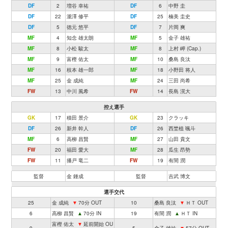
DF
2
増谷 幸祐
DF
6
中野 圭
DF
22
瀧澤 修平
DF
25
楠美 圭史
DF
5
徳元 悠平
DF
7
片岡 爽
MF
4
知念 雄太朗
MF
5
金子 雄祐
MF
8
小松 駿太
MF
8
上村 岬 (Cap.)
MF
9
富樫 佑太
MF
10
桑島 良汰
MF
16
枝本 雄一郎
MF
18
小野田 将人
MF
25
金 成純
MF
24
三田 尚希
FW
13
中川 風希
FW
14
長島 滉大
控え選手
GK
17
積田 景介
GK
23
クラッキ
DF
26
新井 幹人
DF
26
西埜植 颯斗
MF
6
高柳 昌賢
MF
27
山田 貴文
FW
20
福田 愛大
MF
28
瓜生 昂勢
FW
11
播戸 竜二
FW
19
有間 潤
監督
金 鍾成
監督
吉武 博文
選手交代
25
金 成純
▼
70分 OUT
10
桑島 良汰
▼
ＨＴ OUT
6
高柳 昌賢
▲
70分 IN
19
有間 潤
▲
ＨＴ IN
富樫 佑太
▼
延前開始 OU