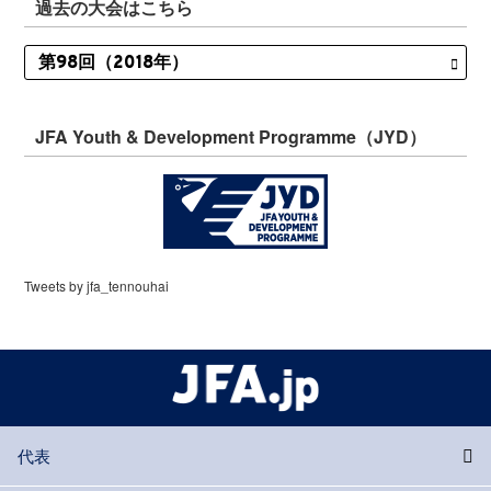
過去の大会はこちら
JFA Youth & Development Programme（JYD）
Tweets by jfa_tennouhai
代表