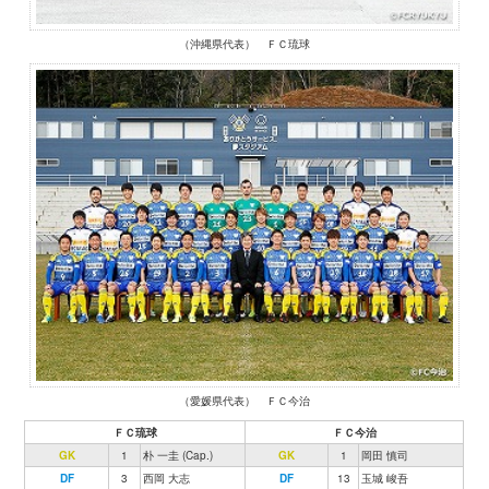
（沖縄県代表） ＦＣ琉球
（愛媛県代表） ＦＣ今治
ＦＣ琉球
ＦＣ今治
GK
1
朴 一圭 (Cap.)
GK
1
岡田 慎司
DF
3
西岡 大志
DF
13
玉城 峻吾