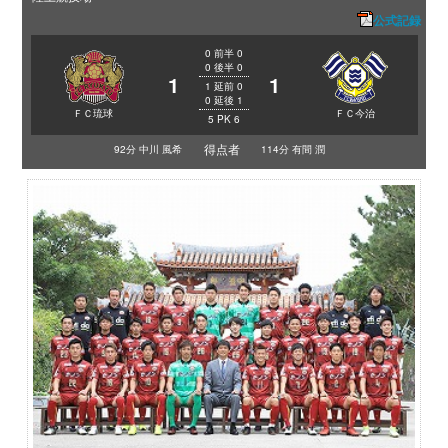
公式記録
0
前半
0
0
後半
0
1
1
1
延前
0
0
延後
1
ＦＣ琉球
ＦＣ今治
5
PK
6
得点者
92分 中川 風希
114分 有間 潤