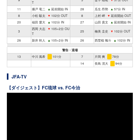
9
5
金子 雄祐
▼
57分 OUT
T
11
播戸 竜二
▲
延前開始 IN
28
瓜生 昂勢
▲
57分 IN
8
小松 駿太
▼
102分 OUT
8
上村 岬
▼
延前開始 OUT
20
福田 愛大
▲
102分 IN
27
山田 貴文
▲
延前開始 IN
西岡 大志
▼
105+2分 OU
3
25
楠美 圭史
▼
102分 OUT
T
26
新井 幹人
▲
105+2分 IN
26
西埜植 颯斗
▲
102分 IN
警告・退場
13
中川 風希
101分
7
片岡 爽
78分
14
長島 滉大
94分
JFA-TV
【ダイジェスト】FC琉球 vs. FC今治