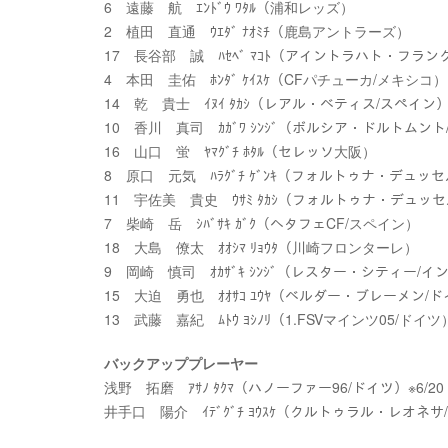
6 遠藤 航 ｴﾝﾄﾞｳ ﾜﾀﾙ（浦和レッズ）
2 植田 直通 ｳｴﾀﾞ ﾅｵﾐﾁ（鹿島アントラーズ）
17 長谷部 誠 ﾊｾﾍﾞ ﾏｺﾄ（アイントラハト・フラ
4 本田 圭佑 ﾎﾝﾀﾞ ｹｲｽｹ（CFパチューカ/メキシコ）
14 乾 貴士 ｲﾇｲ ﾀｶｼ（レアル・ベティス/スペイン
10 香川 真司 ｶｶﾞﾜ ｼﾝｼﾞ（ボルシア・ドルトムン
16 山口 蛍 ﾔﾏｸﾞﾁ ﾎﾀﾙ（セレッソ大阪）
8 原口 元気 ﾊﾗｸﾞﾁ ｹﾞﾝｷ（フォルトゥナ・デュッ
11 宇佐美 貴史 ｳｻﾐ ﾀｶｼ（フォルトゥナ・デュッ
7 柴崎 岳 ｼﾊﾞｻｷ ｶﾞｸ（ヘタフェCF/スペイン）
18 大島 僚太 ｵｵｼﾏ ﾘｮｳﾀ（川崎フロンターレ）
9 岡崎 慎司 ｵｶｻﾞｷ ｼﾝｼﾞ（レスター・シティー/
15 大迫 勇也 ｵｵｻｺ ﾕｳﾔ（ベルダー・ブレーメン/
13 武藤 嘉紀 ﾑﾄｳ ﾖｼﾉﾘ（1.FSVマインツ05/ドイツ
バックアッププレーヤー
浅野 拓磨 ｱｻﾉ ﾀｸﾏ（ハノーファー96/ドイツ）※6/20
井手口 陽介 ｲﾃﾞｸﾞﾁ ﾖｳｽｹ（クルトゥラル・レオネサ