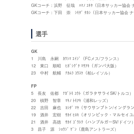
GKコーチ：浜野 征哉 ﾊﾏﾉ ﾕｷﾔ（日本サッカー協
GKコーチ：下田 崇 ｼﾓﾀﾞ ﾀｶｼ（日本サッカー協会
選手
GK
1 川島 永嗣 ｶﾜｼﾏ ｴｲｼﾞ（FCメス/フランス）
12 東口 順昭 ﾋｶﾞｼｸﾞﾁ ﾏｻｱｷ（ガンバ大阪）
23 中村 航輔 ﾅｶﾑﾗ ｺｳｽｹ（柏レイソル）
FP
5 長友 佑都 ﾅｶﾞﾄﾓ ﾕｳﾄ（ガラタサライSK/トルコ）
20 槙野 智章 ﾏｷﾉ ﾄﾓｱｷ（浦和レッズ）
22 吉田 麻也 ﾖｼﾀﾞ ﾏﾔ（サウサンプトン/イングラ
19 酒井 宏樹 ｻｶｲ ﾋﾛｷ（オリンピック・マルセイ
21 酒井 高徳 ｻｶｲ ｺﾞｳﾄｸ（ハンブルガーSV/ドイツ
3 昌子 源 ｼｮｳｼﾞ ｹﾞﾝ（鹿島アントラーズ）