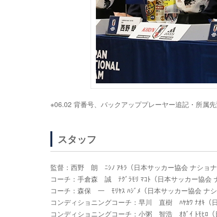
※06.02 背番号、バックアッププレーヤー追記・所属
スタッフ
監督：西野 朗 ﾆｼﾉ ｱｷﾗ（日本サッカー協会 ナシ
コーチ：手倉森 誠 ﾃｸﾞﾗﾓﾘ ﾏｺﾄ（日本サッカー協
コーチ：森保 一 ﾓﾘﾔｽ ﾊｼﾞﾒ（日本サッカー協会 
コンディショニングコーチ：早川 直樹 ﾊﾔｶﾜ ﾅｵｷ
コンディショニングコーチ：小粥 智浩 ｵｶﾞｲ ﾄﾓﾋ