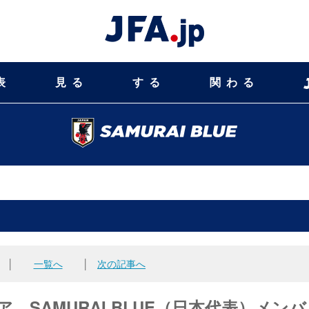
表
見る
する
関わる
│
一覧へ
│
次の記事へ
ア SAMURAI BLUE（日本代表）メンバ