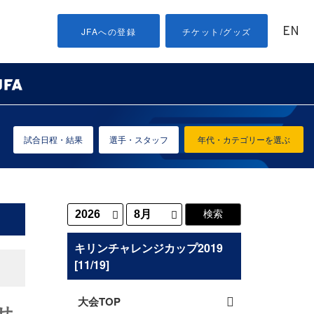
EN
JFAへの登録
チケット/グッズ
試合日程・結果
選手・スタッフ
年代・カテゴリーを選ぶ
キリンチャレンジカップ2019
[11/19]
大会TOP
せ