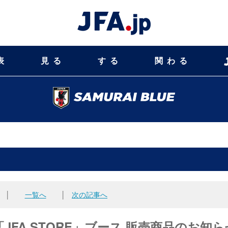
表
見る
する
関わる
│
一覧へ
│
次の記事へ
FA STORE」ブース 販売商品のお知ら