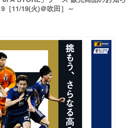
［11/19(火)＠吹田］～