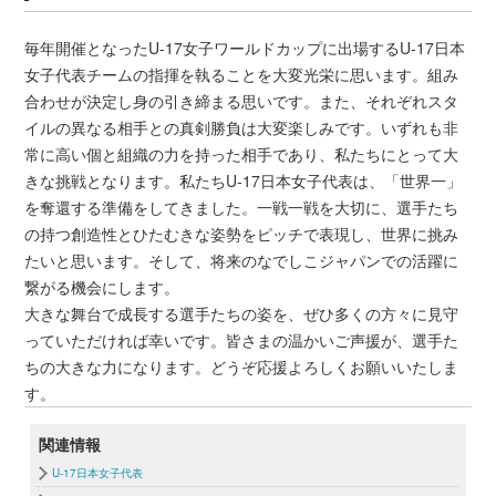
毎年開催となったU-17女子ワールドカップに出場するU-17日本
女子代表チームの指揮を執ることを大変光栄に思います。組み
合わせが決定し身の引き締まる思いです。また、それぞれスタ
イルの異なる相手との真剣勝負は大変楽しみです。いずれも非
常に高い個と組織の力を持った相手であり、私たちにとって大
きな挑戦となります。私たちU-17日本女子代表は、「世界一」
を奪還する準備をしてきました。一戦一戦を大切に、選手たち
の持つ創造性とひたむきな姿勢をピッチで表現し、世界に挑み
たいと思います。そして、将来のなでしこジャパンでの活躍に
繋がる機会にします。
大きな舞台で成長する選手たちの姿を、ぜひ多くの方々に見守
っていただければ幸いです。皆さまの温かいご声援が、選手た
ちの大きな力になります。どうぞ応援よろしくお願いいたしま
す。
関連情報
U-17日本女子代表