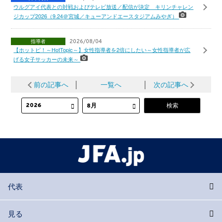
ウルグアイ代表との対戦およびテレビ放送／配信が決定 キリンチャレン
ジカップ2026（9.24＠宮城／キューアンドエースタジアムみやぎ）
指導者
2026/08/04
【ホットピ！～HotTopic～】女性指導者を2倍にしたい～女性指導者が広
げる女子サッカーの未来～
前の記事へ
│
一覧へ
│
次の記事へ
代表
見る