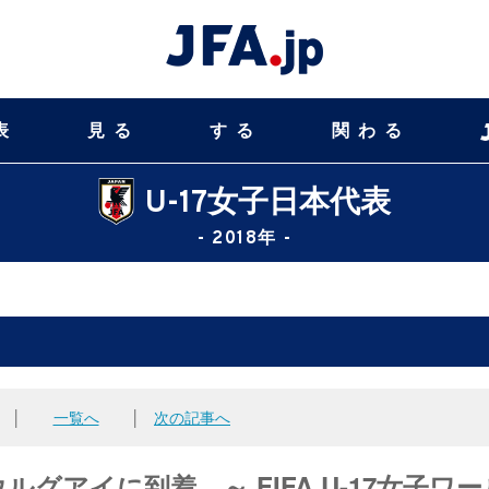
表
見る
する
関わる
U-17女子日本代表
- 2018年 -
│
一覧へ
│
次の記事へ
ルグアイに到着 ～ FIFA U-17女子ワー