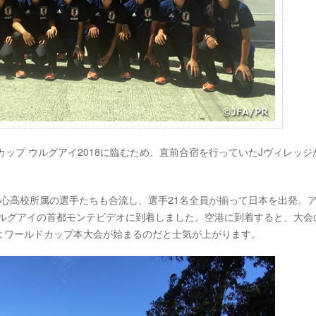
ールドカップ ウルグアイ2018に臨むため、直前合宿を行っていたJヴィレッジ
心高校所属の選手たちも合流し、選手21名全員が揃って日本を出発。
ウルグアイの首都モンテビデオに到着しました。空港に到着すると、大会
よワールドカップ本大会が始まるのだと士気が上がります。