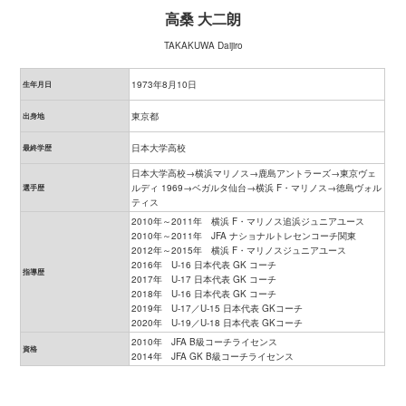
高桑 大二朗
TAKAKUWA Daijiro
1973年8月10日
生年月日
東京都
出身地
日本大学高校
最終学歴
日本大学高校→横浜マリノス→鹿島アントラーズ→東京ヴェ
ルディ 1969→ベガルタ仙台→横浜 F・マリノス→徳島ヴォル
選手歴
ティス
2010年～2011年 横浜 F・マリノス追浜ジュニアユース
2010年～2011年 JFA ナショナルトレセンコーチ関東
2012年～2015年 横浜 F・マリノスジュニアユース
2016年 U-16 日本代表 GK コーチ
指導歴
2017年 U-17 日本代表 GK コーチ
2018年 U-16 日本代表 GK コーチ
2019年 U-17／U-15 日本代表 GKコーチ
2020年 U-19／U-18 日本代表 GKコーチ
2010年 JFA B級コーチライセンス
資格
2014年 JFA GK B級コーチライセンス