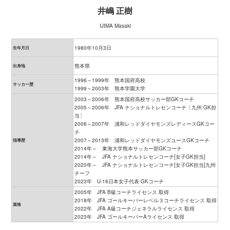
井嶋 正樹
IJIMA Masaki
1980年10月3日
生年月日
熊本県
出身地
1996～1999年 熊本国府高校
サッカー歴
1999～2003年 熊本学園大学
2003～2006年 熊本国府高校サッカー部GKコーチ
2005～2006年 JFA ナショナルトレセンコーチ〔九州 GK担
当〕
2006～2007年 浦和レッドダイヤモンズレディースGKコー
チ
2007～2013年 浦和レッドダイヤモンズユースGKコーチ
指導歴
2014年～ 東海大学熊本サッカー部GKコーチ
2014年～ JFA ナショナルトレセンコーチ[女子GK担当]
2020年～ JFA ナショナルトレセンコーチ[女子GK担当]九州
チーフ
2023年 U-16日本女子代表 GKコーチ
2005年 JFA B級コーチライセンス 取得
2018年 JFA ゴールキーパーレベル３コーチライセンス 取得
資格
2022年 JFA A級コーチジェネラルライセンス 取得
2023年 JFA ゴールキーパーAライセンス 取得