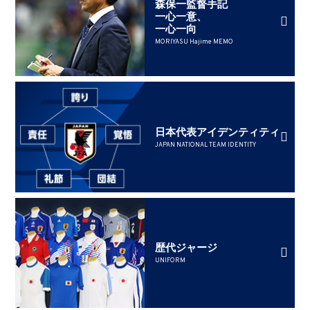
森保一監督手記
一心一意、
一心一向
MORIYASU Hajime MEMO
日本代表アイデンティティ
JAPAN NATIONAL TEAM IDENTITY
歴代ジャージ
UNIFORM