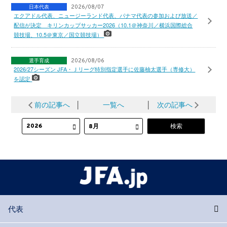
日本代表
2026/08/07
エクアドル代表、ニュージーランド代表、パナマ代表の参加および放送／
配信が決定 キリンカップサッカー2026（10.1＠神奈川／横浜国際総合
競技場、10.5＠東京／国立競技場）
選手育成
2026/08/06
2026/27シーズン JFA・Ｊリーグ特別指定選手に佐藤柚太選手（専修大）
を認定
前の記事へ
│
一覧へ
│
次の記事へ
代表