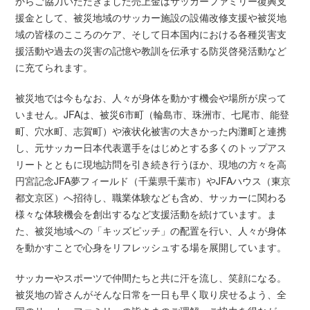
からご協力いただきました売上金はサッカーファミリー復興支
援金として、被災地域のサッカー施設の設備改修支援や被災地
域の皆様のこころのケア、そして日本国内における各種災害支
援活動や過去の災害の記憶や教訓を伝承する防災啓発活動など
に充てられます。
被災地では今もなお、人々が身体を動かす機会や場所が戻って
いません。JFAは、被災6市町（輪島市、珠洲市、七尾市、能登
町、穴水町、志賀町）や液状化被害の大きかった内灘町と連携
し、元サッカー日本代表選手をはじめとする多くのトップアス
リートとともに現地訪問を引き続き行うほか、現地の方々を高
円宮記念JFA夢フィールド（千葉県千葉市）やJFAハウス（東京
都文京区）へ招待し、職業体験なども含め、サッカーに関わる
様々な体験機会を創出するなど支援活動を続けています。ま
た、被災地域への「キッズピッチ」の配置を行い、人々が身体
を動かすことで心身をリフレッシュする場を展開しています。
サッカーやスポーツで仲間たちと共に汗を流し、笑顔になる。
被災地の皆さんがそんな日常を一日も早く取り戻せるよう、全