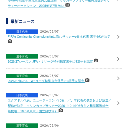
令和6年能登半島地震復興支援活動 サッカーファミリー復興支援チャリ
ティーオークション 2025年第7弾 Vol.1
最新ニュース
日本代表
2026/08/07
FIFAe Continental Championshipに臨むサッカーe日本代表 選手4名が決定
選手育成
2026/08/07
2026/27シーズン JFA・Ｊリーグ特別指定選手に9選手を認定
選手育成
2026/08/07
2026/27年JFA・WEリーグ特別指定選手に3選手を認定
日本代表
2026/08/07
エクアドル代表、ニュージーランド代表、パナマ代表の参加および放送／
配信が決定 キリンカップサッカー2026（10.1＠神奈川／横浜国際総合
競技場、10.5＠東京／国立競技場）
選手育成
2026/08/06