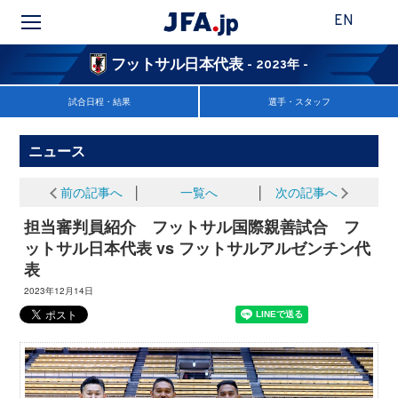
EN
フットサル日本代表
- 2023年 -
試合日程・結果
選手・スタッフ
ニュース
前の記事へ
│
一覧へ
│
次の記事へ
担当審判員紹介 フットサル国際親善試合 フ
ットサル日本代表 vs フットサルアルゼンチン代
表
2023年12月14日