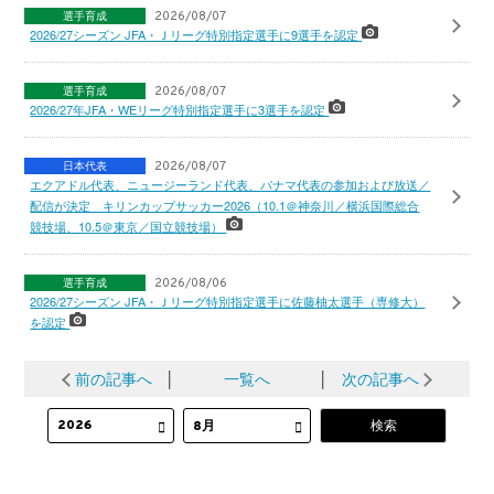
選手育成
2026/08/07
2026/27シーズン JFA・Ｊリーグ特別指定選手に9選手を認定
選手育成
2026/08/07
2026/27年JFA・WEリーグ特別指定選手に3選手を認定
日本代表
2026/08/07
エクアドル代表、ニュージーランド代表、パナマ代表の参加および放送／
配信が決定 キリンカップサッカー2026（10.1＠神奈川／横浜国際総合
競技場、10.5＠東京／国立競技場）
選手育成
2026/08/06
2026/27シーズン JFA・Ｊリーグ特別指定選手に佐藤柚太選手（専修大）
を認定
前の記事へ
│
一覧へ
│
次の記事へ