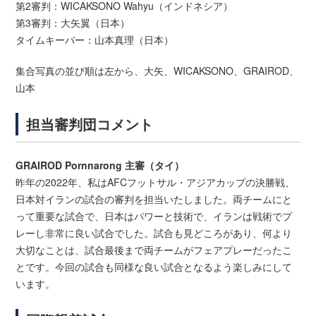
第2審判：WICAKSONO Wahyu（インドネシア）
第3審判：大矢翼（日本）
タイムキーパー：山本真理（日本）
集合写真の並び順は左から、大矢、WICAKSONO、GRAIROD、
山本
担当審判団コメント
GRAIROD Pornnarong 主審（タイ）
昨年の2022年、私はAFCフットサル・アジアカップの決勝戦、
日本対イランの試合の審判を担当いたしました。両チームにと
って重要な試合で、日本はパワーと技術で、イランは戦術でプ
レーし非常に良い試合でした。試合も見どころがあり、何より
大切なことは、試合最後まで両チームがフェアプレーだったこ
とです。今回の試合も同様な良い試合となるよう楽しみにして
います。