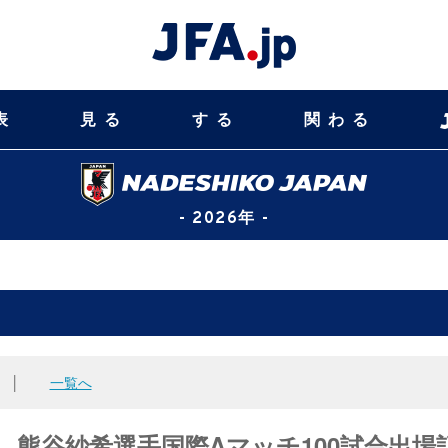
表
見る
する
関わる
- 2026年 -
│
一覧へ
、熊谷紗希選手国際Aマッチ100試合出場