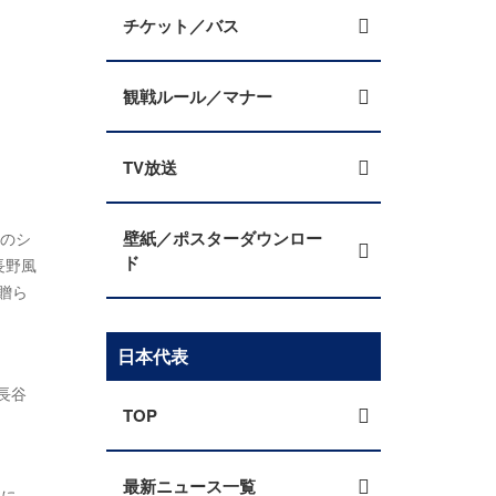
チケット／バス
観戦ルール／マナー
TV放送
壁紙／ポスターダウンロー
合のシ
ド
長野風
贈ら
日本代表
長谷
TOP
最新ニュース一覧
後に、