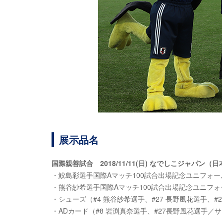
展示品名
国際親善試合 2018/11/11(日) なでしこジャパン
・鮫島彩選手国際Aマッチ100試合出場記念ユニフォー
・熊谷紗希選手国際Aマッチ100試合出場記念ユニフォ
・シューズ（#4 熊谷紗希選手、#27 長野風花選手、
・ADカード（#8 岩渕真奈選手、#27長野風花選手／