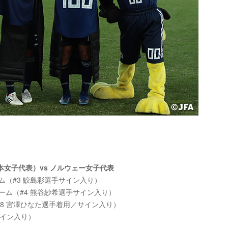
（日本女子代表）vs ノルウェー女子代表
ム（#3 鮫島彩選手サイン入り）
ーム（#4 熊谷紗希選手サイン入り）
#28 宮澤ひなた選手着用／サイン入り）
サイン入り）