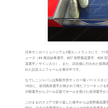
日本サッカーミュージアム1階エントランスにて、11月
ューズ（#4 熊谷紗希選手、#27 長野風花選手、#28
花選手／サイン入り）、また、試合後に行われた鮫島彩
れた記念ユニフォームを展示中です。
なでしこジャパンは鳥取市営サッカー場 バードスタ
16分に、岩渕真奈選手が倒されて得たフリーキックを
川唯選手からゴール正面でボールを受けた岩渕選手がゴ
このままのスコアで折り返した後半からは長野風花選
55分、中央の長野選手から右サイドの中島依美選手を