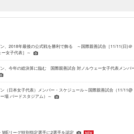
ン、2018年最後の公式戦を勝利で飾る ～国際親善試合［11/11(日)＠
ウェー女子代表］～
ン、今年の総決算に臨む 国際親善試合 対ノルウェー女子代表メンバ
ン（日本女子代表）メンバー・スケジュール～国際親善試合（11/11@
ー場 バードスタジアム）～
JFA・WEリーグ特別指定選手に2選手を認定