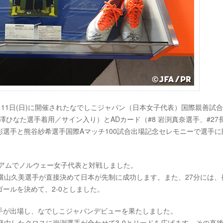
11日(日)に開催されたなでしこジャパン（日本女子代表）国際親善試
 宮澤ひなた選手着用／サイン入り）とADカード（#8 岩渕真奈選手、#27
選手と熊谷紗希選手国際Aマッチ100試合出場記念セレモニーで選手に
ジアムでノルウェー女子代表と対戦しました。
横山久美選手が直接決めて日本が先制に成功します。また、27分には、
ールを決めて、2-0としました。
手が出場し、なでしこジャパンデビューを果たしました。
経由したクロスに岩渕選手が合わせて3-0とリードを広げます。その直