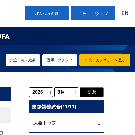
EN
JFAへの登録
チケット/グッズ
試合日程・結果
選手・スタッフ
年代・カテゴリーを選ぶ
国際親善試合[11/11]
大会トップ
記