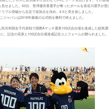
を見せました。63分、菅澤優衣香選手が奪ったボールを長谷川選手が受
リブル突破から左足で追加点を決め、4-0と突き放しました。
こジャパンは2018年最後の公式戦を勝利で終えました。
人民共和国女子代表戦で国際Aマッチ通算100試合出場を達成した鮫島選
手に、記念の花束と100試合出場達成記念ユニフォームが贈られました。