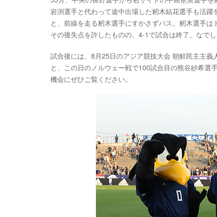
岩渕選手と代わって途中出場した籾木結花選手も活躍
と、前線を走る籾木選手にすかさずパス。籾木選手はド
その後失点を許したものの、4-1で試合は終了。なでし
試合後には、8月25日のアジア競技大会 朝鮮民主主義
と、この日のノルウェー戦で100試合目の熊谷紗希選
機会にぜひご覧ください。