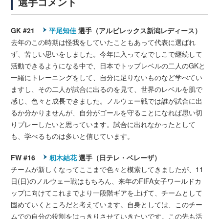
選手コメント
GK #21
平尾知佳
選手（アルビレックス新潟レディース）
去年のこの時期は怪我をしていたこともあって代表に選ばれ
ず、苦しい思いをしました。今年に入ってなでしこで継続して
活動できるようになる中で、日本でトップレベルの二人のGKと
一緒にトレーニングをして、自分に足りないものなど学べてい
ますし、その二人が試合に出るのを見て、世界のレベルを肌で
感じ、色々と成長できました。ノルウェー戦では誰が試合に出
るか分かりませんが、自分がゴールを守ることになれば思い切
りプレーしたいと思っています。試合に出れなかったとして
も、学べるものは多いと信じています。
FW #16
籾木結花
選手（日テレ・ベレーザ）
チームが新しくなってここまで色々と模索してきましたが、11
日(日)のノルウェー戦はもちろん、来年のFIFA女子ワールドカ
ップに向けてこれまでより一段階ギアを上げて、チームとして
固めていくところだと考えています。自身としては、このチー
ムでの自分の役割をはっきりさせていきたいです。この先も活