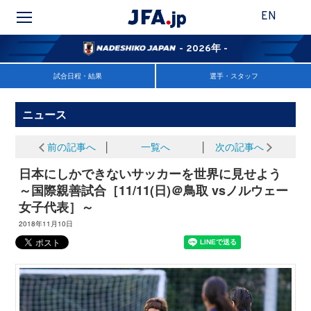
EN
- 2026年 -
試合日程・結果
選手・スタッフ
ニュース
前の記事へ
│
一覧へ
│
次の記事へ
日本にしかできないサッカーを世界に見せよう
～国際親善試合［11/11(日)＠鳥取 vsノルウェー
女子代表］～
2018年11月10日