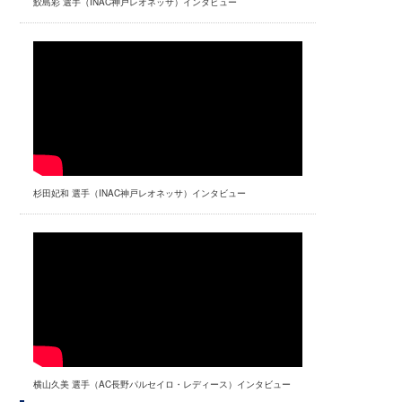
鮫島彩 選手（INAC神戸レオネッサ）インタビュー
杉田妃和 選手（INAC神戸レオネッサ）インタビュー
横山久美 選手（AC長野パルセイロ・レディース）インタビュー