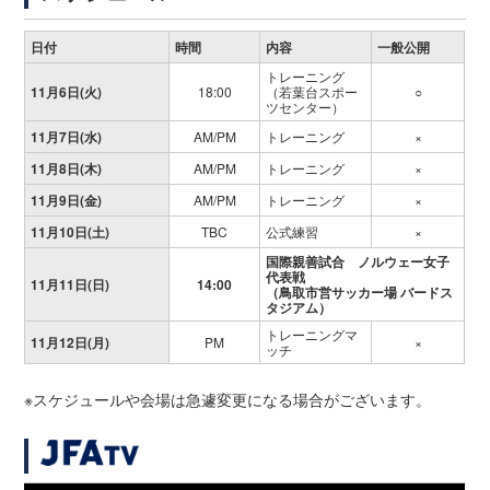
日付
時間
内容
一般公開
トレーニング
11月6日(火)
18:00
（若葉台スポー
○
ツセンター）
11月7日(水)
AM/PM
トレーニング
×
11月8日(木)
AM/PM
トレーニング
×
11月9日(金)
AM/PM
トレーニング
×
11月10日(土)
TBC
公式練習
×
国際親善試合 ノルウェー女子
代表戦
11月11日(日)
14:00
（鳥取市営サッカー場 バードス
タジアム）
トレーニングマ
11月12日(月)
PM
×
ッチ
※スケジュールや会場は急遽変更になる場合がございます。