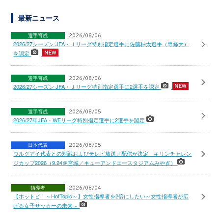
最新ニュース
選手育成
2026/08/06
2026/27シーズン JFA・Ｊリーグ特別指定選手に佐藤柚太選手（専修大）
を認定
選手育成
2026/08/06
2026/27シーズン JFA・Ｊリーグ特別指定選手に2選手を認定
選手育成
2026/08/05
2026/27年JFA・WEリーグ特別指定選手に2選手を認定
日本代表
2026/08/05
ウルグアイ代表との対戦およびテレビ放送／配信が決定 キリンチャレン
ジカップ2026（9.24＠宮城／キューアンドエースタジアムみやぎ）
指導者
2026/08/04
【ホットピ！～HotTopic～】女性指導者を2倍にしたい～女性指導者が広
げる女子サッカーの未来～