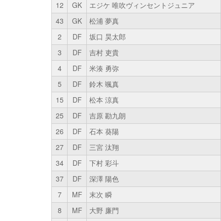
12
GK
エジケ 唯吹ヴィンセントジュニア
43
GK
松浦 夢真
2
DF
坂口 昊太郎
3
DF
吉村 吏貴
4
DF
米湊 勇弥
5
DF
鈴木 颯真
15
DF
松本 涼真
25
DF
吉原 勘九朗
26
DF
石本 葵陽
27
DF
三宮 汰翔
34
DF
下村 彩斗
37
DF
深澤 陽色
7
MF
末次 瞬
8
MF
大野 廉門