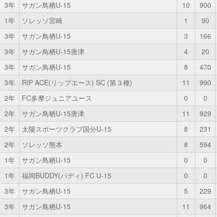
3年
サガン鳥栖U-15
10
900
1年
ソレッソ宮崎
1
90
3年
サガン鳥栖U-15
3
166
3年
サガン鳥栖U-15唐津
4
20
3年
サガン鳥栖U-15
8
470
3年
RIP ACE(リップエース) SC (第３種)
11
990
2年
FC多摩ジュニアユース
0
0
2年
サガン鳥栖U-15唐津
11
929
2年
太陽スポーツクラブ国分U-15
8
231
2年
ソレッソ熊本
8
594
1年
サガン鳥栖U-15
0
0
1年
福岡BUDDY(バディ) FC U-15
0
0
3年
サガン鳥栖U-15
5
229
3年
サガン鳥栖U-15
11
964