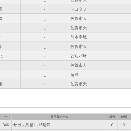
屋
-
トヨタＧ
岡
-
佐賀市天
山
-
佐賀市天
津
-
熊本宇城
学
-
佐賀市天
北
-
どらパ球
島
-
佐賀市人
田
-
竜洋
阪
-
佐賀市天
前所属チーム
試合
時間
学年
3年
サガン鳥栖U-15唐津
0
0