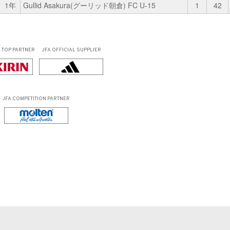
1年
Gullid Asakura(グーリッド朝倉) FC U-15
1
42
L
TOP PARTNER
JFA OFFICIAL
SUPPLIER
JFA COMPETITION PARTNER