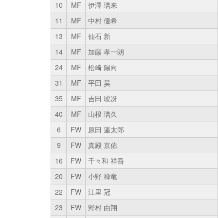
10
MF
伊澤 璃来
11
MF
中村 優希
13
MF
仙石 新
14
MF
加藤 孝一朗
24
MF
松崎 陽向
31
MF
平田 昊
35
MF
吉田 琥冴
40
MF
山根 璃久
6
FW
原田 蓮太郎
9
FW
真殿 京佑
16
FW
千々和 祥吾
20
FW
小野 禅竜
22
FW
江里 冠
23
FW
野村 由翔