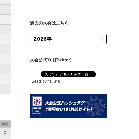
過去の大会はこちら
大会公式X(旧Twitter)
Tweets by jfa_u18
得点
0