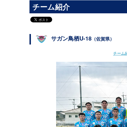
チーム紹介
サガン鳥栖U-18
（佐賀県）
チーム