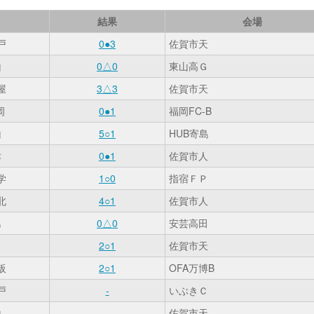
結果
会場
戸
0●3
佐賀市天
山
0△0
東山高Ｇ
屋
3△3
佐賀市天
岡
0●1
福岡FC-B
山
5○1
HUB寄島
津
0●1
佐賀市人
学
1○0
指宿ＦＰ
北
4○1
佐賀市人
島
0△0
安芸高田
田
2○1
佐賀市天
阪
2○1
OFA万博B
戸
-
いぶきＣ
山
-
佐賀市天