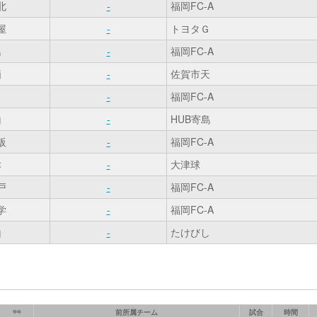
北
-
福岡FC-A
屋
-
トヨタＧ
島
-
福岡FC-A
栖
-
佐賀市天
田
-
福岡FC-A
山
-
HUB寄島
阪
-
福岡FC-A
津
-
大津球
戸
-
福岡FC-A
学
-
福岡FC-A
山
-
たけびし
前所属チーム
試合
時間
学年