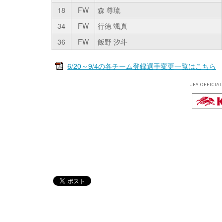
18
FW
森 尊琉
34
FW
行徳 颯真
36
FW
飯野 汐斗
6/20～9/4の各チーム登録選手変更一覧はこちら
JFA OFFICIA