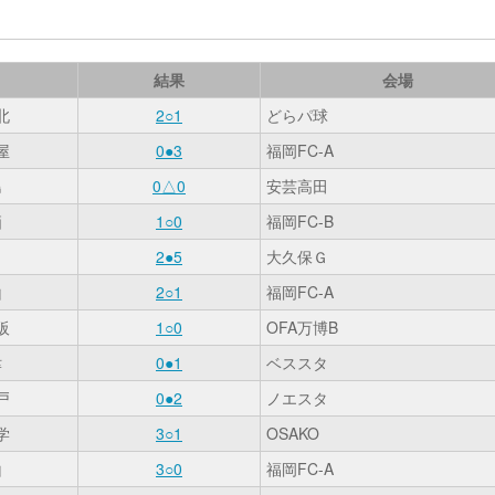
結果
会場
北
2○1
どらパ球
屋
0●3
福岡FC-A
島
0△0
安芸高田
栖
1○0
福岡FC-B
田
2●5
大久保Ｇ
山
2○1
福岡FC-A
阪
1○0
OFA万博B
津
0●1
ベススタ
戸
0●2
ノエスタ
学
3○1
OSAKO
山
3○0
福岡FC-A