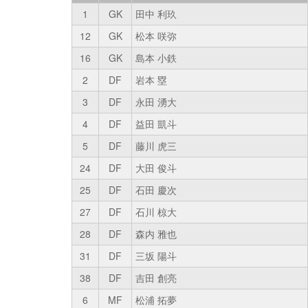
1
GK
田中 利玖
12
GK
松本 咲弥
16
GK
島本 小鉄
2
DF
岩本 塁
3
DF
永田 湧大
4
DF
益田 凱斗
5
DF
藤川 虎三
24
DF
大田 俊斗
25
DF
石田 慶次
27
DF
石川 椋大
28
DF
森内 雅也
31
DF
三坂 陽斗
38
DF
吉田 創亮
6
MF
松浦 拓夢