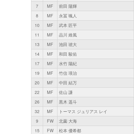
7
MF
前田 陽輝
8
MF
永冨 颯人
10
MF
武本 匠平
11
MF
品川 維風
13
MF
池田 琥大
14
MF
和田 駿佑
17
MF
水竹 陽紀
19
MF
竹信 瑛治
20
MF
中田 結万
22
MF
佐山 謙
26
MF
黒木 遥斗
32
MF
トーマス ジュリアス レイ
9
FW
北薗 大海
15
FW
松本 優希都