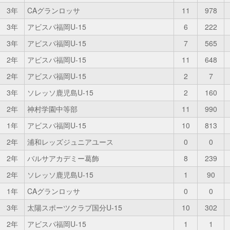
3年
CAグランロッサ
11
978
3年
アビスパ福岡U-15
6
222
3年
アビスパ福岡U-15
7
565
2年
アビスパ福岡U-15
11
648
2年
アビスパ福岡U-15
2
7
3年
ソレッソ鹿児島U-15
2
160
2年
神村学園中等部
11
990
1年
アビスパ福岡U-15
10
813
2年
浦和レッズジュニアユース
0
0
2年
バルサアカデミー葛飾
8
239
2年
ソレッソ鹿児島U-15
1
90
1年
CAグランロッサ
0
0
3年
太陽スポーツクラブ国分U-15
10
302
2年
アビスパ福岡U-15
1
1