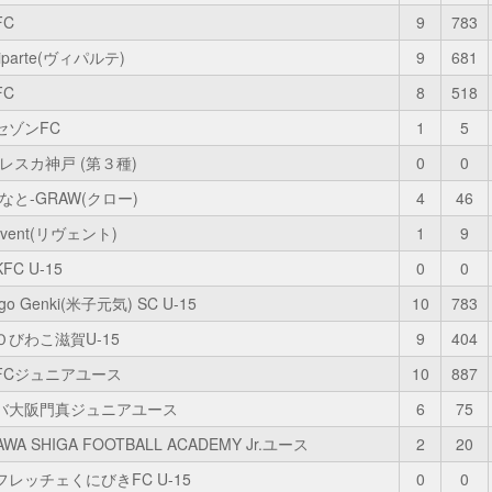
FC
9
783
Viparte(ヴィパルテ)
9
681
FC
8
518
セゾンFC
1
5
フレスカ神戸 (第３種)
0
0
なと-GRAW(クロー)
4
46
Livent(リヴェント)
1
9
FC U-15
0
0
go Genki(米子元気) SC U-15
10
783
Ｏびわこ滋賀U-15
9
404
FCジュニアユース
10
887
バ大阪門真ジュニアユース
6
75
AWA SHIGA FOOTBALL ACADEMY Jr.ユース
2
20
フレッチェくにびきFC U-15
0
0