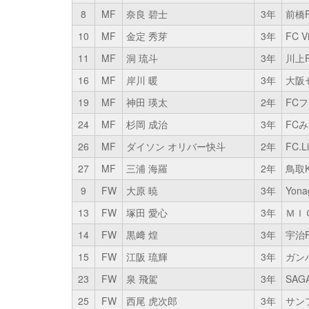
8
MF
奈良 碧士
3年
前橋
10
MF
金定 秀芽
3年
FC 
11
MF
洞 琉斗
3年
川上
16
MF
岸川 暖
3年
大阪
19
MF
神田 瑛太
2年
FC
24
MF
杉岡 成治
3年
FCみ
26
MF
ダイソン オリバー快斗
2年
FC.
27
MF
三浦 海羅
2年
鳥取K
9
FW
大原 暁
3年
Yona
13
FW
塚田 愛心
3年
ＭＩ
14
FW
黒﨑 煌
3年
宇治
15
FW
江阪 琉輝
3年
ガン
23
FW
泉 飛駕
3年
SAG
25
FW
西尾 虎次郎
3年
サン