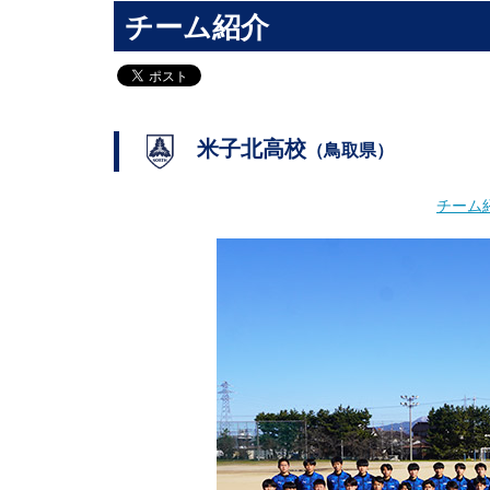
チーム紹介
米子北高校
（鳥取県）
チーム