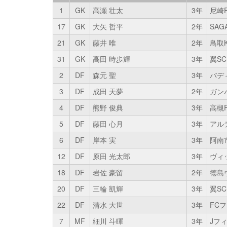
1
GK
高瀬 壮太
3年
尼崎
17
GK
大矢 哲平
2年
SAG
21
GK
藤井 唯
2年
鳥取K
31
GK
高田 時歩輝
3年
翼SC
2
DF
森元 聖
3年
バデ
3
DF
成田 天夢
2年
ガン
4
DF
熊野 俊典
3年
高槻
5
DF
藤田 心月
3年
アル
6
DF
岸本 実
3年
阿南
12
DF
原田 光太郎
3年
ヴィ
18
DF
岩佐 豪留
2年
徳島
20
DF
三輪 凱輝
3年
翼SC
22
DF
清水 大世
3年
FC
7
MF
細川 斗暉
3年
Jフィ