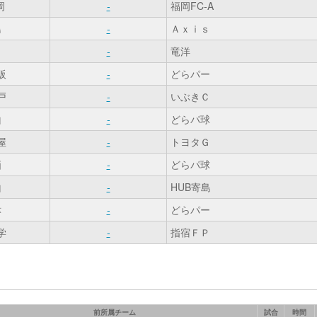
岡
-
福岡FC-A
島
-
Ａｘｉｓ
田
-
竜洋
阪
-
どらパー
戸
-
いぶきＣ
山
-
どらパ球
屋
-
トヨタＧ
栖
-
どらパ球
山
-
HUB寄島
津
-
どらパー
学
-
指宿ＦＰ
前所属チーム
試合
時間