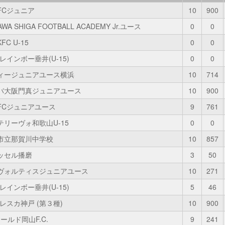
FCジュニア
10
900
AWA SHIGA FOOTBALL ACADEMY Jr.ユース
0
0
FC U-15
0
0
レインボー垂井(U-15)
0
0
ィージュニアユース横浜
10
714
バ大阪門真ジュニアユース
10
900
FCジュニアユース
9
761
テリーヴォ和歌山U-15
0
0
市立那賀川中学校
10
857
ッセル播磨
3
50
ヴォルティスジュニアユース
10
271
レインボー垂井(U-15)
5
46
フレスカ神戸 (第３種)
10
900
ールド岡山F.C.
9
241