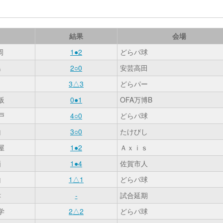
結果
会場
岡
1●2
どらパ球
島
2○0
安芸高田
田
3△3
どらパー
阪
0●1
OFA万博B
戸
4○0
どらパ球
山
3○0
たけびし
屋
1●2
Ａｘｉｓ
栖
1●4
佐賀市人
山
1△1
どらパ球
津
-
試合延期
学
2△2
どらパ球