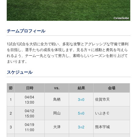
チームプロフィール
1試合1試合を大切に全力で戦い、多彩な攻撃とアグレッシブな守備で勝利
を目指し、選手たちの成長を体現します。見る方々に感動と勇気を与えら
れるよう、チーム一丸となって努力し、素晴らしいシーズンを創り上げて
まいります。
スケジュール
節
日時
vs.
結果
会場
04/04
鳥栖
佐賀市天
1
3○0
13:00
04/12
岡山
いぶきＣ
2
5○0
15:00
04/19
大津
熊本宇城
3
3○2
11:00