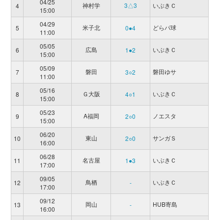
04/25
神村学
3△3
いぶきＣ
4
15:00
04/29
米子北
どらパ球
5
0●4
11:00
05/05
広島
いぶきＣ
6
1●2
15:00
05/09
磐田
磐田ゆサ
7
3○2
11:00
05/16
Ｇ大阪
いぶきＣ
8
4○1
15:00
05/23
A福岡
ノエスタ
9
2○0
15:00
06/20
東山
サンガＳ
10
2○0
16:00
06/28
名古屋
いぶきＣ
11
1●3
17:00
09/05
鳥栖
いぶきＣ
12
-
17:00
09/12
岡山
HUB寄島
13
-
16:00