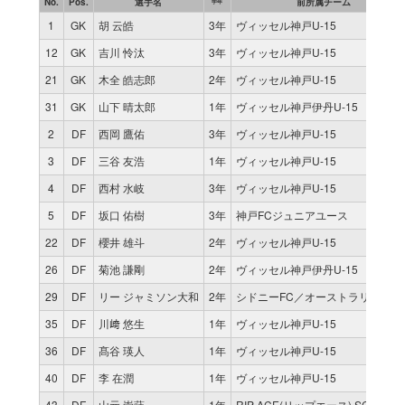
No.
Pos.
選手名
前所属チーム
学年
1
GK
胡 云皓
3年
ヴィッセル神戸U-15
12
GK
吉川 怜汰
3年
ヴィッセル神戸U-15
21
GK
木全 皓志郎
2年
ヴィッセル神戸U-15
31
GK
山下 晴太郎
1年
ヴィッセル神戸伊丹U-15
2
DF
西岡 鷹佑
3年
ヴィッセル神戸U-15
3
DF
三谷 友浩
1年
ヴィッセル神戸U-15
4
DF
西村 水岐
3年
ヴィッセル神戸U-15
5
DF
坂口 佑樹
3年
神戸FCジュニアユース
22
DF
櫻井 雄斗
2年
ヴィッセル神戸U-15
26
DF
菊池 謙剛
2年
ヴィッセル神戸伊丹U-15
29
DF
リー ジャミソン大和
2年
シドニーFC／オーストラリア
35
DF
川﨑 悠生
1年
ヴィッセル神戸U-15
36
DF
髙谷 瑛人
1年
ヴィッセル神戸U-15
40
DF
李 在潤
1年
ヴィッセル神戸U-15
43
DF
山元 崇蒔
1年
RIP ACE(リップエース) SC (第３種