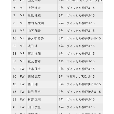
6
MF
上野 颯太
3年
ヴィッセル神戸U-15
7
MF
里見 汰福
2年
ヴィッセル神戸U-15
8
MF
井内 亮太朗
2年
ヴィッセル神戸U-15
14
MF
山下 翔音
3年
ヴィッセル神戸U-15
16
MF
井ノ本 歩夢
3年
ヴィッセル神戸伊丹U-15
32
MF
浅田 連
1年
ヴィッセル神戸U-15
33
MF
石井 海翔
1年
ヴィッセル神戸U-15
38
MF
花元 誉絆
1年
ヴィッセル神戸U-15
9
FW
上本 佳生
3年
ヴィッセル神戸U-15
10
FW
川端 彪英
3年
京都サンガF.C. U-15
13
FW
西田 翔
3年
ヴィッセル神戸伊丹U-15
15
FW
前田 凱吏
3年
ヴィッセル神戸伊丹U-15
39
FW
村吉 正宗
1年
ヴィッセル神戸U-15
42
FW
山田 凌也
1年
ヴィッセル神戸U-15