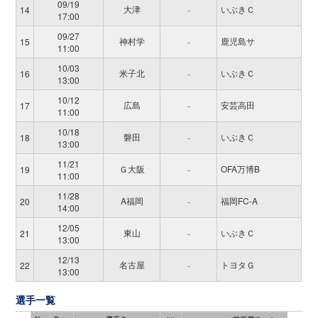
09/19
大津
いぶきＣ
14
-
17:00
09/27
神村学
鹿児島サ
15
-
11:00
10/03
米子北
いぶきＣ
16
-
13:00
10/12
広島
安芸高田
17
-
11:00
10/18
磐田
いぶきＣ
18
-
13:00
11/21
Ｇ大阪
OFA万博B
19
-
11:00
11/28
A福岡
福岡FC-A
20
-
14:00
12/05
東山
いぶきＣ
21
-
13:00
12/13
名古屋
トヨタＧ
22
-
13:00
選手一覧