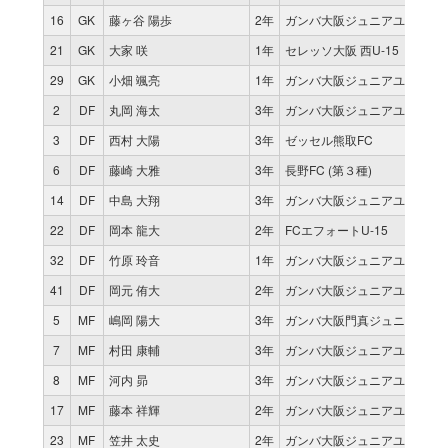
16
GK
藤ヶ谷 陽歩
2年
ガンバ大阪ジュニアユース
21
GK
大家 咲
1年
セレッソ大阪 西U-15
29
GK
小畑 颯亮
1年
ガンバ大阪ジュニアユース
2
DF
丸岡 海太
3年
ガンバ大阪ジュニアユース
3
DF
西村 大陽
3年
ゼッセル熊取FC
6
DF
藤崎 大雅
3年
長野FC (第３種)
14
DF
中島 大翔
3年
ガンバ大阪ジュニアユース
22
DF
岡本 龍大
2年
FCエフォートU-15
32
DF
竹原 玲音
1年
ガンバ大阪ジュニアユース
41
DF
岡元 侑大
2年
ガンバ大阪ジュニアユース
5
MF
嶋岡 陽大
3年
ガンバ大阪門真ジュニアユー
7
MF
村田 康輔
3年
ガンバ大阪ジュニアユース
8
MF
河内 昴
3年
ガンバ大阪ジュニアユース
17
MF
藤本 祥輝
2年
ガンバ大阪ジュニアユース
23
MF
笠井 太史
2年
ガンバ大阪ジュニアユース