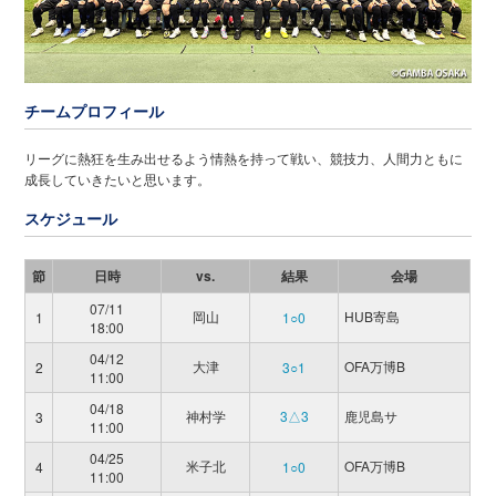
チームプロフィール
リーグに熱狂を生み出せるよう情熱を持って戦い、競技力、人間力ともに
成長していきたいと思います。
スケジュール
節
日時
vs.
結果
会場
07/11
岡山
HUB寄島
1
1○0
18:00
04/12
大津
OFA万博B
2
3○1
11:00
04/18
神村学
3△3
鹿児島サ
3
11:00
04/25
米子北
OFA万博B
4
1○0
11:00