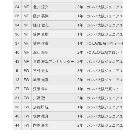
24
MF
北井 涼介
2年
ガンバ大阪ジュニアユース
26
MF
藤井 英翔
1年
ガンバ大阪ジュニアユース
34
MF
樋口 健志
1年
ガンバ大阪ジュニアユース
36
MF
笠井 直樹
1年
ガンバ大阪ジュニアユース
37
MF
笠井 作彌
1年
FC LAVIDA(ラヴィーダ)
40
MF
深江 龍明
2年
FC ALONZA(アロンザ) U15
42
MF
早﨑 雅哉アレキサンダー
2年
ガンバ大阪ジュニアユース
9
FW
三村 走太
3年
ガンバ大阪ジュニアユース
13
FW
城阪 光喜
2年
ガンバ大阪ジュニアユース
27
FW
江阪 隼斗
1年
ガンバ大阪門真ジュニアユー
31
FW
川野 聖
2年
ガンバ大阪ジュニアユース
38
FW
加賀野 統
1年
ガンバ大阪ジュニアユース
43
FW
坂井 雄真
1年
ガンバ大阪ジュニアユース
44
FW
岡本 新大
2年
ガンバ大阪ジュニアユース