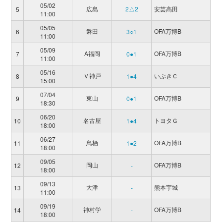
05/02
広島
2△2
安芸高田
5
11:00
05/05
磐田
OFA万博B
6
3○1
11:00
05/09
A福岡
OFA万博B
7
0●1
11:00
05/16
Ｖ神戸
いぶきＣ
8
1●4
15:00
07/04
東山
OFA万博B
9
0●1
18:30
06/20
名古屋
トヨタＧ
10
1●4
18:00
06/27
鳥栖
OFA万博B
11
1●2
18:00
09/05
岡山
OFA万博B
12
-
18:00
09/13
大津
熊本宇城
13
-
11:00
09/19
神村学
OFA万博B
14
-
18:00