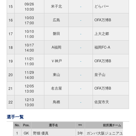
09/26
米子北
どらパー
15
-
10:00
10/03
広島
OFA万博B
16
-
17:00
10/10
磐田
上大之郷
17
-
11:00
10/17
A福岡
福岡FC-A
18
-
14:00
11/21
Ｖ神戸
OFA万博B
19
-
11:00
11/29
東山
皇子山
20
-
14:00
12/05
名古屋
OFA万博B
21
-
13:00
12/13
鳥栖
佐賀市天
22
-
13:00
選手一覧
No.
Pos.
選手名
前所属チーム
学年
1
GK
野畑 優真
3年
ガンバ大阪ジュニアユース