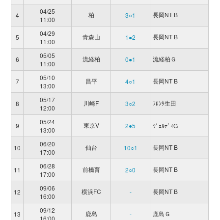
04/25
柏
長岡NT B
4
3○1
11:00
04/29
青森山
長岡NT B
5
1●2
11:00
05/05
流経柏
流経柏Ｇ
6
0●1
11:00
05/10
昌平
長岡NT B
7
4○1
13:00
05/17
川崎F
ﾌﾛﾝﾀ生田
8
3○2
12:00
05/24
東京V
9
2●5
ｳﾞｪﾙﾃﾞｨG
13:00
06/20
仙台
長岡NT B
10
10○1
17:00
06/28
前橋育
長岡NT B
11
2○0
17:00
09/06
横浜FC
長岡NT B
12
-
16:00
09/12
鹿島
鹿島Ｇ
13
-
16:00