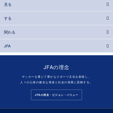
見る
する
関わる
JFA
JFAの理念
サッカーを通じて豊かなスポーツ文化を創造し、
人々の心身の健全な発達と社会の発展に貢献する。
JFAの理念・ビジョン・バリュー