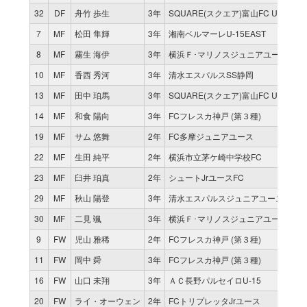
32
DF
舟竹 歩生
3年
SQUARE(スクエア)富山FC U-15
7
MF
松田 隼輝
3年
湘南ベルマーレU-15EAST
8
MF
霧生 海伊
3年
横浜Ｆ･マリノスジュニアユース追浜
10
MF
香西 秀河
3年
清水エスパルスSS静岡
13
MF
田中 珀馬
3年
SQUARE(スクエア)富山FC U-15
14
MF
和食 陽向
3年
FCフレスカ神戸 (第３種)
19
MF
サム 悠舞
2年
FC多摩ジュニアユース
22
MF
生田 純平
2年
横浜市立茅ケ崎中学校FC
23
MF
臼井 珀真
2年
シュートJrユースFC
29
MF
秋山 陽登
3年
清水エスパルスジュニアユース
30
MF
二見 颯
3年
横浜Ｆ･マリノスジュニアユース追浜
9
FW
児山 雅稀
2年
FCフレスカ神戸 (第３種)
11
FW
岡中 舜
3年
FCフレスカ神戸 (第３種)
16
FW
山口 未翔
3年
ＡＣ長野パルセイロU-15
20
FW
ライ・オーウェン
2年
FCトリプレッタJrユース