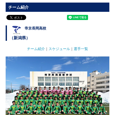
チーム紹介
帝京長岡高校
（新潟県）
チーム紹介
｜
スケジュール
｜
選手一覧