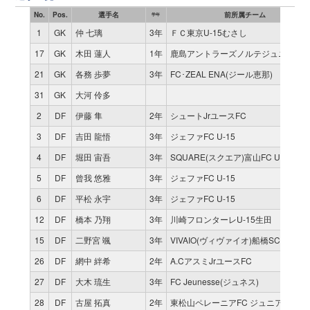
No.
Pos.
選手名
前所属チーム
学年
1
GK
仲 七璃
3年
ＦＣ東京U-15むさし
17
GK
木田 蓮人
1年
鹿島アントラーズノルテジュニアユ
21
GK
各務 歩夢
3年
FC･ZEAL ENA(ジール恵那)
31
GK
大河 伶多
2
DF
伊藤 隼
2年
シュートJrユースFC
3
DF
吉田 龍悟
3年
ジェファFC U-15
4
DF
堀田 宙吾
3年
SQUARE(スクエア)富山FC U-15
5
DF
曾我 悠雅
3年
ジェファFC U-15
6
DF
平松 永宇
3年
ジェファFC U-15
12
DF
橋本 乃翔
3年
川崎フロンターレU-15生田
15
DF
二野宮 颯
3年
VIVAIO(ヴィヴァイオ)船橋SC (第３種
26
DF
網中 絆希
2年
A.CアスミJrユースFC
27
DF
大木 琉生
3年
FC Jeunesse(ジュネス)
28
DF
古屋 拓真
2年
東松山ペレーニアFC ジュニアユース