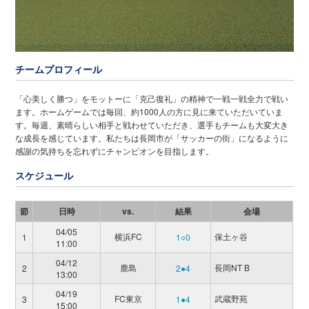
チームプロフィール
「心美しく勝つ」をモットーに「克己復礼」の精神で一戦一戦全力で戦い
ます。ホームゲームでは毎回、約1000人の方に見に来ていただいていま
す。毎週、素晴らしい相手と戦わせていただき、選手もチームも大変大き
な成長を感じています。私たちは長岡市が「サッカーの街」になるように
感謝の気持ちを忘れずにチャンピオンを目指します。
スケジュール
節
日時
vs.
結果
会場
04/05
横浜FC
保土ヶ谷
1
1○0
11:00
04/12
鹿島
長岡NT B
2
2●4
13:00
04/19
FC東京
武蔵野苑
3
1●4
15:00