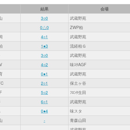
結果
会場
山
3○0
武蔵野苑
0△0
ZWP柏
岡
4○1
武蔵野苑
柏
1●3
流経柏Ｇ
台
3○0
武蔵野苑
V
4○2
味ｽﾀAGF
育
0●1
武蔵野苑
C
2○1
保土ヶ谷
F
5○2
ﾌﾛﾝﾀ生田
平
6○1
武蔵野苑
島
0●4
味スタ
山
-
青森山田
-
武蔵野苑