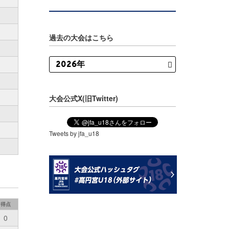
過去の大会はこちら
大会公式X(旧Twitter)
Tweets by jfa_u18
得点
0