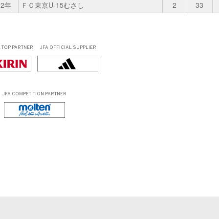
2年
ＦＣ東京U-15むさし
2
33
L
TOP PARTNER
JFA OFFICIAL
SUPPLIER
JFA COMPETITION PARTNER