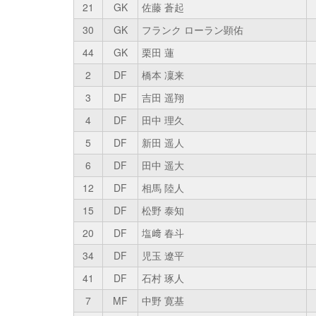
21
GK
佐藤 蒼起
30
GK
フランク ローラン顕佑
44
GK
栗田 蓮
2
DF
橋本 凜来
3
DF
吉田 遥翔
4
DF
田中 理久
5
DF
新田 遥人
6
DF
田中 遥大
12
DF
相馬 陸人
15
DF
松野 泰知
20
DF
塩﨑 春斗
34
DF
児玉 遼平
41
DF
石村 琢人
7
MF
中野 寛基