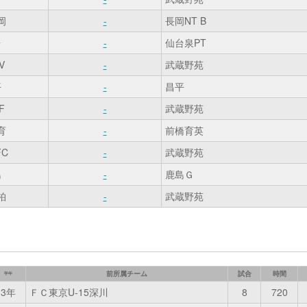
岡
-
長岡NT B
台
-
仙台泉PT
V
-
武蔵野苑
平
-
昌平
F
-
武蔵野苑
育
-
前橋育英
C
-
武蔵野苑
島
-
鹿島Ｇ
柏
-
武蔵野苑
前所属チーム
試合
時間
学年
3年
ＦＣ東京U-15深川
8
720