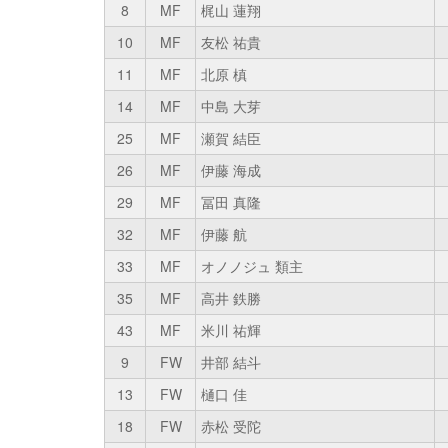
8
MF
梶山 蓮翔
10
MF
友松 祐貴
11
MF
北原 槙
14
MF
中島 大芽
25
MF
瀬賀 結臣
26
MF
伊藤 海成
29
MF
冨田 真隆
32
MF
伊藤 航
33
MF
オノノジュ 類主
35
MF
高井 鉄勝
43
MF
米川 祐輝
9
FW
井部 結斗
13
FW
樋口 佳
18
FW
赤松 受陀