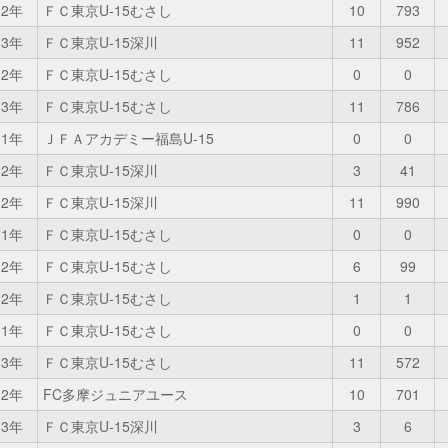
2年
ＦＣ東京U-15むさし
10
793
3年
ＦＣ東京U-15深川
11
952
2年
ＦＣ東京U-15むさし
0
0
3年
ＦＣ東京U-15むさし
11
786
1年
ＪＦＡアカデミー福島U-15
0
0
2年
ＦＣ東京U-15深川
3
41
2年
ＦＣ東京U-15深川
11
990
1年
ＦＣ東京U-15むさし
0
0
2年
ＦＣ東京U-15むさし
6
99
2年
ＦＣ東京U-15むさし
1
1
1年
ＦＣ東京U-15むさし
0
0
3年
ＦＣ東京U-15むさし
11
572
2年
FC多摩ジュニアユース
10
701
3年
ＦＣ東京U-15深川
3
6