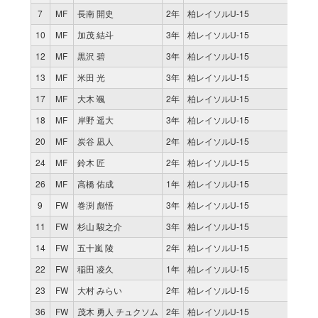
7
MF
長南 開史
2年
柏レイソルU-15
2
10
MF
加茂 結斗
3年
柏レイソルU-15
11
12
MF
黒沢 碧
3年
柏レイソルU-15
5
13
MF
米田 光
3年
柏レイソルU-15
9
17
MF
大木 颯
2年
柏レイソルU-15
11
18
MF
岸野 遥大
3年
柏レイソルU-15
7
20
MF
炭谷 凪人
2年
柏レイソルU-15
0
24
MF
鈴木 匠
2年
柏レイソルU-15
0
26
MF
高橋 佑成
1年
柏レイソルU-15
0
9
FW
巻渕 彪悟
3年
柏レイソルU-15
11
11
FW
杉山 駿之介
3年
柏レイソルU-15
2
14
FW
五十嵐 陵
2年
柏レイソルU-15
10
22
FW
稲田 凌久
1年
柏レイソルU-15
3
23
FW
大村 みらい
2年
柏レイソルU-15
0
36
FW
茂木 勇人 チュクソム
2年
柏レイソルU-15
11