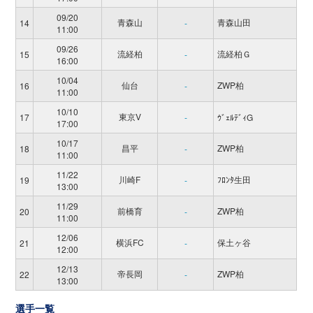
09/20
青森山
青森山田
14
-
11:00
09/26
流経柏
流経柏Ｇ
15
-
16:00
10/04
仙台
ZWP柏
16
-
11:00
10/10
東京V
17
-
ｳﾞｪﾙﾃﾞｨG
17:00
10/17
昌平
ZWP柏
18
-
11:00
11/22
川崎F
ﾌﾛﾝﾀ生田
19
-
13:00
11/29
前橋育
ZWP柏
20
-
11:00
12/06
横浜FC
保土ヶ谷
21
-
12:00
12/13
帝長岡
ZWP柏
22
-
13:00
選手一覧