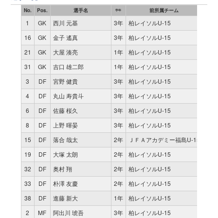
No.
Pos.
選手名
前所属チーム
試合
学年
1
GK
西川 元基
3年
柏レイソルU-15
2
16
GK
金子 遙真
3年
柏レイソルU-15
9
21
GK
大屋 湊亮
1年
柏レイソルU-15
0
31
GK
吉口 雄二郎
1年
柏レイソルU-15
0
3
DF
宮野 健貴
3年
柏レイソルU-15
11
4
DF
丸山 寿貴斗
3年
柏レイソルU-15
10
6
DF
佐藤 桜久
3年
柏レイソルU-15
11
8
DF
上野 暉晏
3年
柏レイソルU-15
11
15
DF
落合 哉太
2年
ＪＦＡアカデミー福島U-15
9
19
DF
大塚 太朗
2年
柏レイソルU-15
0
32
DF
奥村 翔
2年
柏レイソルU-15
2
33
DF
朴澤 友慶
2年
柏レイソルU-15
2
38
DF
進藤 新大
1年
柏レイソルU-15
0
2
MF
阿出川 琥吾
3年
柏レイソルU-15
11