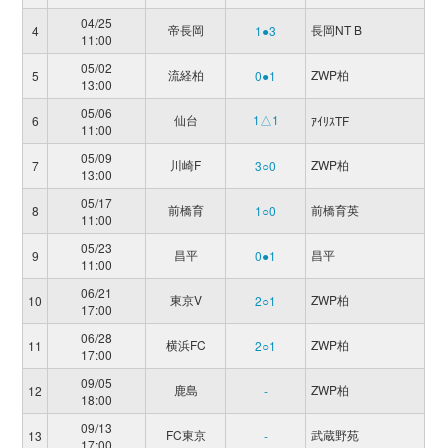
04/25
帝長岡
長岡NT B
4
1●3
11:00
05/02
流経柏
ZWP柏
5
0●1
13:00
05/06
仙台
1△1
6
ｱｲﾘｽTF
11:00
05/09
川崎F
ZWP柏
7
3○0
13:00
05/17
前橋育
前橋育英
8
1○0
11:00
05/23
昌平
昌平
9
0●1
11:00
06/21
東京V
ZWP柏
10
2○1
17:00
06/28
横浜FC
ZWP柏
11
2○1
17:00
09/05
鹿島
ZWP柏
12
-
18:00
09/13
FC東京
武蔵野苑
13
-
17:00