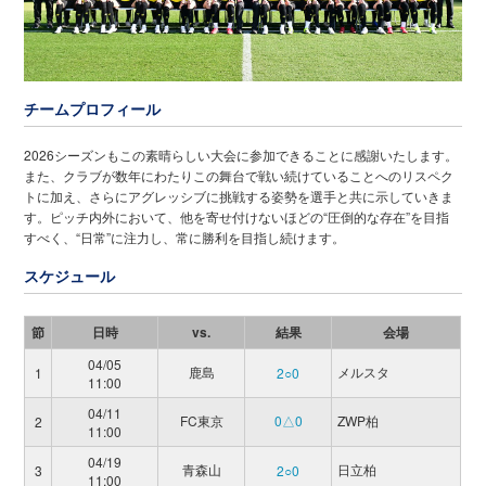
チームプロフィール
2026シーズンもこの素晴らしい大会に参加できることに感謝いたします。
また、クラブが数年にわたりこの舞台で戦い続けていることへのリスペク
トに加え、さらにアグレッシブに挑戦する姿勢を選手と共に示していきま
す。ピッチ内外において、他を寄せ付けないほどの“圧倒的な存在”を目指
すべく、“日常”に注力し、常に勝利を目指し続けます。
スケジュール
節
日時
vs.
結果
会場
04/05
鹿島
メルスタ
1
2○0
11:00
04/11
FC東京
0△0
ZWP柏
2
11:00
04/19
青森山
日立柏
3
2○0
11:00