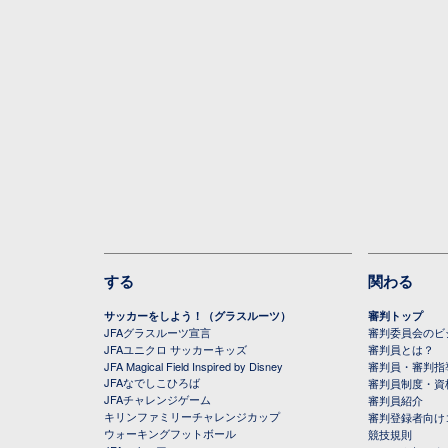
する
関わる
サッカーをしよう！（グラスルーツ）
審判トップ
JFAグラスルーツ宣言
審判委員会のビジ
JFAユニクロ サッカーキッズ
審判員とは？
JFA Magical Field Inspired by Disney
審判員・審判指
JFAなでしこひろば
審判員制度・資
JFAチャレンジゲーム
審判員紹介
キリンファミリーチャレンジカップ
審判登録者向け
ウォーキングフットボール
競技規則