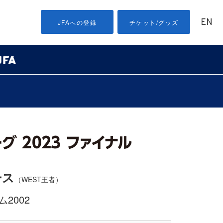
EN
JFAへの登録
チケット/グッズ
ース
（WEST王者）
2002