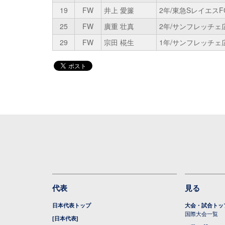
19
FW
井上 愛簾
2年/東急SレイエスFC
25
FW
廣重 壮真
2年/サンフレッチェ
29
FW
宗田 椛生
1年/サンフレッチェ
代表
見る
日本代表トップ
大会・試合トッ
国際大会一覧
[日本代表]