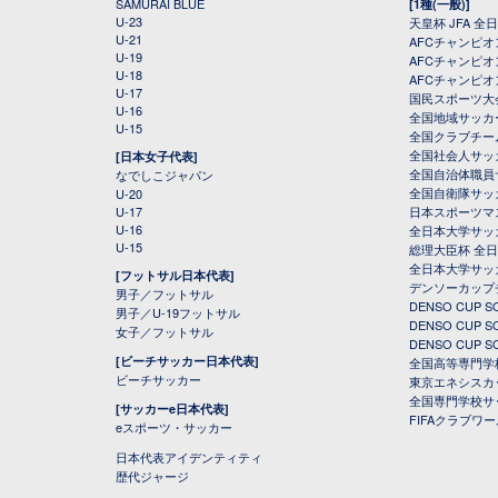
SAMURAI BLUE
[1種(一般)]
U-23
天皇杯 JFA 
U-21
AFCチャンピ
U-19
AFCチャンピオン
U-18
AFCチャンピオ
U-17
国民スポーツ大
U-16
全国地域サッカ
U-15
全国クラブチー
全国社会人サッ
[日本女子代表]
全国自治体職員
なでしこジャパン
全国自衛隊サッ
U-20
U-17
日本スポーツマ
U-16
全日本大学サッ
U-15
総理大臣杯 全
全日本大学サッ
[フットサル日本代表]
デンソーカップ
男子／フットサル
DENSO CUP
男子／U-19フットサル
DENSO CUP
女子／フットサル
DENSO CUP
[ビーチサッカー日本代表]
全国高等専門学
ビーチサッカー
東京エネシスカ
全国専門学校サ
[サッカーe日本代表]
FIFAクラブワ
eスポーツ・サッカー
日本代表アイデンティティ
歴代ジャージ