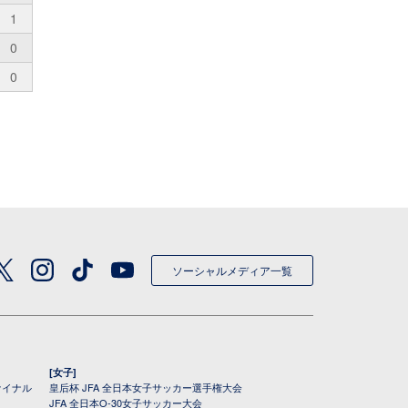
1
0
0
ソーシャルメディア一覧
[女子]
ァイナル
皇后杯 JFA 全日本女子サッカー選手権大会
JFA 全日本O-30女子サッカー大会