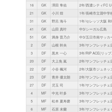
16
GK
澤田 隼佑
2年/西濃シティFC U-
21
GK
小川 煌
1年/長崎市立淵中学
31
GK
野呂 海斗
1年/セレッソ大阪 和
41
GK
山田 真叶
中3/シーガル広島
51
GK
満身 晋乃介
中3/五日市南サッ
2
DF
山根 幹央
3年/サンフレッチェ
3
DF
黒木 一心
3年/RIP ACE(リッ
20
DF
大上免 嵐
2年/サンフレッチェ
22
DF
小谷 楓河
2年/大阪市ジュネッ
23
DF
青井 優太朗
2年/サンフレッチェ
27
DF
児玉 司
1年/サンフレッチェ
4
MF
中光 叶多
3年/サンフレッチェ
5
MF
松本 夏寿磨
3年/サンフレッチェ
6
MF
石原 未蘭
3年/サンフレッチェ