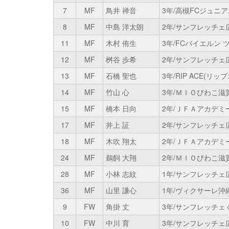
7
MF
鳥井 禅音
3年/高槻FCジュニ
8
MF
中島 洋太朗
2年/サンフレッチェ
11
MF
木村 侑生
3年/FCバイエルン ツ
12
MF
桝谷 歩希
2年/サンフレッチェ
13
MF
石橋 聖也
3年/RIP ACE(リッ
14
MF
竹山 心
3年/ＭＩＯびわこ滋賀
15
MF
橋本 日向
2年/ＪＦＡアカデミー
17
MF
井上 証
2年/サンフレッチェ
18
MF
木吹 翔太
2年/ＪＦＡアカデミー
24
MF
鵜飼 大翔
2年/ＭＩＯびわこ滋賀
28
MF
小林 志紋
1年/サンフレッチェ
36
MF
山里 謙心
1年/ヴィクサーレ沖
9
FW
角掛 丈
3年/サンフレッチェ
10
FW
中川 育
3年/サンフレッチェ