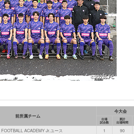
今大会
前所属チーム
出場
累計
試合数
出場時間
A FOOTBALL ACADEMY Jr.ユース
1
90