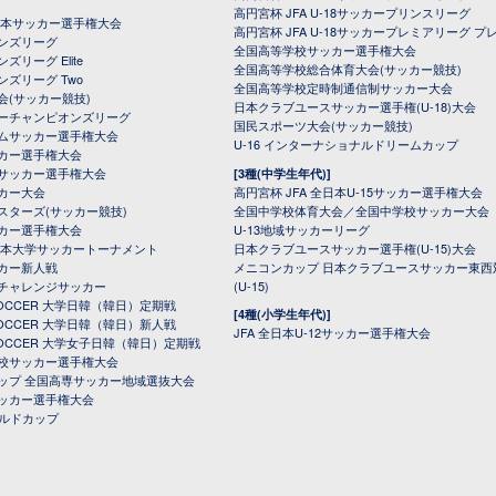
高円宮杯 JFA U-18サッカープリンスリーグ
全日本サッカー選手権大会
高円宮杯 JFA U-18サッカープレミアリーグ プ
オンズリーグ
全国高等学校サッカー選手権大会
ズリーグ Elite
全国高等学校総合体育大会(サッカー競技)
ンズリーグ Two
全国高等学校定時制通信制サッカー大会
会(サッカー競技)
日本クラブユースサッカー選手権(U-18)大会
ーチャンピオンズリーグ
国民スポーツ大会(サッカー競技)
ムサッカー選手権大会
U-16 インターナショナルドリームカップ
カー選手権大会
サッカー選手権大会
[3種(中学生年代)]
カー大会
高円宮杯 JFA 全日本U-15サッカー選手権大会
スターズ(サッカー競技)
全国中学校体育大会／全国中学校サッカー大会
カー選手権大会
U-13地域サッカーリーグ
日本大学サッカートーナメント
日本クラブユースサッカー選手権(U-15)大会
カー新人戦
メニコンカップ 日本クラブユースサッカー東西
チャレンジサッカー
(U-15)
 SOCCER 大学日韓（韓日）定期戦
[4種(小学生年代)]
 SOCCER 大学日韓（韓日）新人戦
JFA 全日本U-12サッカー選手権大会
 SOCCER 大学女子日韓（韓日）定期戦
校サッカー選手権大会
ップ 全国高専サッカー地域選抜大会
ッカー選手権大会
ールドカップ