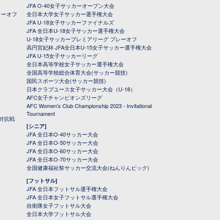
JFA O-40女子サッカーオープン大会
レーオフ
全日本大学女子サッカー選手権大会
JFA U-18女子サッカーファイナルズ
JFA 全日本U-18女子サッカー選手権大会
U-18女子サッカープレミアリーグ プレーオフ
高円宮妃杯 JFA全日本U-15女子サッカー選手権大会
JFA U-15女子サッカーリーグ
全日本高等学校女子サッカー選手権大会
全国高等学校総合体育大会(サッカー競技)
国民スポーツ大会(サッカー競技)
日本クラブユース女子サッカー大会（U-18）
AFC女子チャンピオンズリーグ
AFC Women's Club Championship 2023 - Invitational
Tournament
対抗戦
[シニア]
JFA 全日本O-40サッカー大会
JFA 全日本O-50サッカー大会
JFA 全日本O-60サッカー大会
JFA 全日本O-70サッカー大会
全国健康福祉祭サッカー交流大会(ねんりんピック)
[フットサル]
JFA 全日本フットサル選手権大会
JFA 全日本女子フットサル選手権大会
自衛隊女子フットサル大会
全日本大学フットサル大会