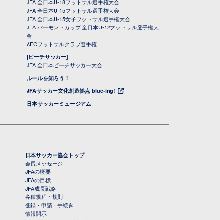
JFA 全日本U-18フットサル選手権大会
JFA 全日本U-15フットサル選手権大会
JFA 全日本U-15女子フットサル選手権大会
JFA バーモントカップ 全日本U-12フットサル選手権大
会
AFCフットサルクラブ選手権
[ビーチサッカー]
JFA 全日本ビーチサッカー大会
ルールを知ろう！
JFAサッカー文化創造拠点 blue-ing!
日本サッカーミュージアム
日本サッカー協会トップ
会長メッセージ
JFAの概要
JFAの目標
JFA成長戦略
各種規程・規則
登録・申請・手続き
情報開示