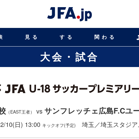
表
見る
する
関わる
大会・試合
校
サンフレッチェ広島F.Cユ
vs
（EAST王者）
12/10(日) 13:00
埼玉／埼玉スタジアム
キックオフ(予定)