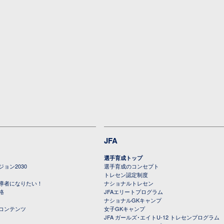
JFA
選手育成トップ
ョン2030
選手育成のコンセプト
トレセン認定制度
導者になりたい！
ナショナルトレセン
格
JFAエリートプログラム
ナショナルGKキャンプ
コンテンツ
女子GKキャンプ
JFA ガールズ･エイトU-12 トレセンプログラム