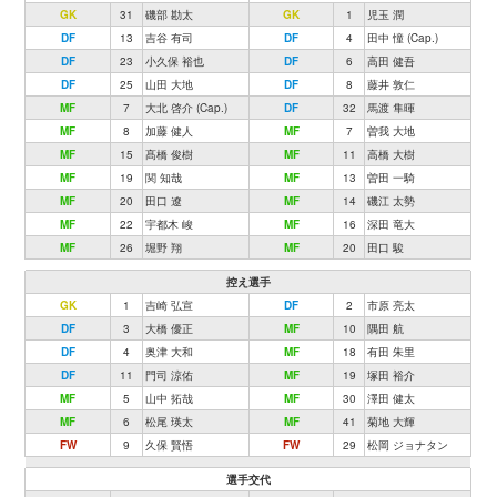
GK
31
磯部 勘太
GK
1
児玉 潤
DF
13
吉谷 有司
DF
4
田中 憧 (Cap.)
DF
23
小久保 裕也
DF
6
高田 健吾
DF
25
山田 大地
DF
8
藤井 敦仁
MF
7
大北 啓介 (Cap.)
DF
32
馬渡 隼暉
MF
8
加藤 健人
MF
7
曽我 大地
MF
15
髙橋 俊樹
MF
11
高橋 大樹
MF
19
関 知哉
MF
13
曽田 一騎
MF
20
田口 遼
MF
14
磯江 太勢
MF
22
宇都木 峻
MF
16
深田 竜大
MF
26
堀野 翔
MF
20
田口 駿
控え選手
GK
1
吉崎 弘宣
DF
2
市原 亮太
DF
3
大橋 優正
MF
10
隅田 航
DF
4
奥津 大和
MF
18
有田 朱里
DF
11
門司 涼佑
MF
19
塚田 裕介
MF
5
山中 拓哉
MF
30
澤田 健太
MF
6
松尾 瑛太
MF
41
菊地 大輝
FW
9
久保 賢悟
FW
29
松岡 ジョナタン
選手交代