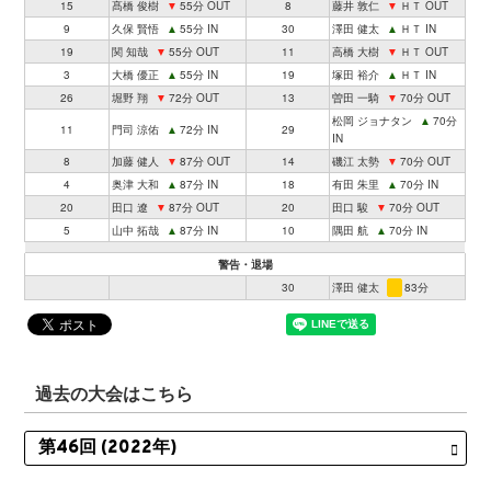
15
髙橋 俊樹
▼
55分 OUT
8
藤井 敦仁
▼
ＨＴ OUT
9
久保 賢悟
▲
55分 IN
30
澤田 健太
▲
ＨＴ IN
19
関 知哉
▼
55分 OUT
11
高橋 大樹
▼
ＨＴ OUT
3
大橋 優正
▲
55分 IN
19
塚田 裕介
▲
ＨＴ IN
26
堀野 翔
▼
72分 OUT
13
曽田 一騎
▼
70分 OUT
松岡 ジョナタン
▲
70分
11
門司 涼佑
▲
72分 IN
29
IN
8
加藤 健人
▼
87分 OUT
14
磯江 太勢
▼
70分 OUT
4
奥津 大和
▲
87分 IN
18
有田 朱里
▲
70分 IN
20
田口 遼
▼
87分 OUT
20
田口 駿
▼
70分 OUT
5
山中 拓哉
▲
87分 IN
10
隅田 航
▲
70分 IN
警告・退場
30
澤田 健太
83分
過去の大会はこちら