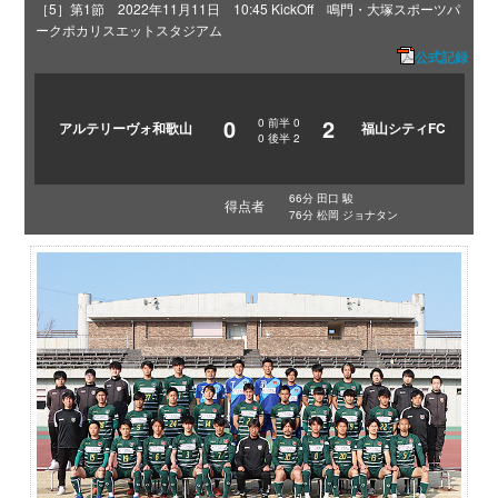
［5］第1節 2022年11月11日 10:45 KickOff 鳴門・大塚スポーツパ
ークポカリスエットスタジアム
公式記録
0
2
0
前半
0
アルテリーヴォ和歌山
福山シティFC
0
後半
2
66分 田口 駿
得点者
76分 松岡 ジョナタン