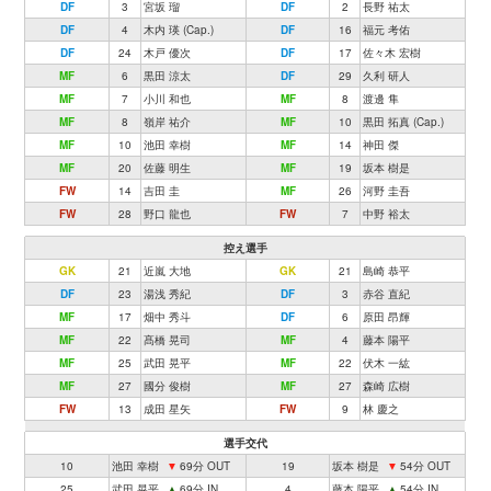
DF
3
宮坂 瑠
DF
2
長野 祐太
DF
4
木内 瑛 (Cap.)
DF
16
福元 考佑
DF
24
木戸 優次
DF
17
佐々木 宏樹
MF
6
黒田 涼太
DF
29
久利 研人
MF
7
小川 和也
MF
8
渡邊 隼
MF
8
嶺岸 祐介
MF
10
黒田 拓真 (Cap.)
MF
10
池田 幸樹
MF
14
神田 傑
MF
20
佐藤 明生
MF
19
坂本 樹是
FW
14
吉田 圭
MF
26
河野 圭吾
FW
28
野口 龍也
FW
7
中野 裕太
控え選手
GK
21
近嵐 大地
GK
21
島崎 恭平
DF
23
湯浅 秀紀
DF
3
赤谷 直紀
MF
17
畑中 秀斗
DF
6
原田 昂輝
MF
22
髙橋 晃司
MF
4
藤本 陽平
MF
25
武田 晃平
MF
22
伏木 一紘
MF
27
國分 俊樹
MF
27
森崎 広樹
FW
13
成田 星矢
FW
9
林 慶之
選手交代
10
池田 幸樹
▼
69分 OUT
19
坂本 樹是
▼
54分 OUT
25
武田 晃平
▲
69分 IN
4
藤本 陽平
▲
54分 IN