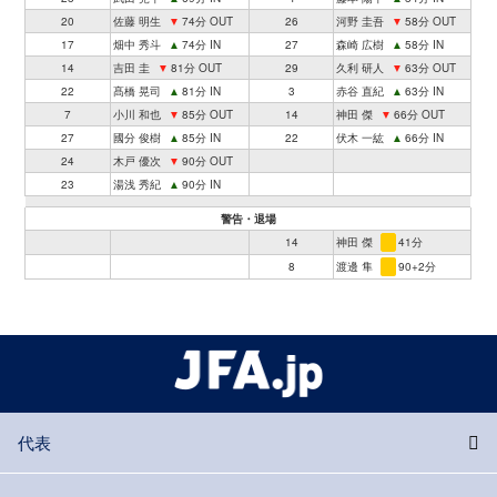
20
佐藤 明生
▼
74分 OUT
26
河野 圭吾
▼
58分 OUT
17
畑中 秀斗
▲
74分 IN
27
森崎 広樹
▲
58分 IN
14
吉田 圭
▼
81分 OUT
29
久利 研人
▼
63分 OUT
22
髙橋 晃司
▲
81分 IN
3
赤谷 直紀
▲
63分 IN
7
小川 和也
▼
85分 OUT
14
神田 傑
▼
66分 OUT
27
國分 俊樹
▲
85分 IN
22
伏木 一紘
▲
66分 IN
24
木戸 優次
▼
90分 OUT
23
湯浅 秀紀
▲
90分 IN
警告・退場
14
神田 傑
41分
8
渡邊 隼
90+2分
代表