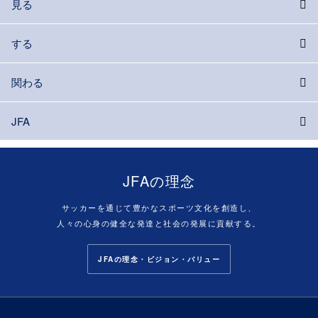
見る
する
関わる
JFA
JFAの理念
サッカーを通じて豊かなスポーツ文化を創造し、
人々の心身の健全な発達と社会の発展に貢献する。
JFAの理念・ビジョン・バリュー