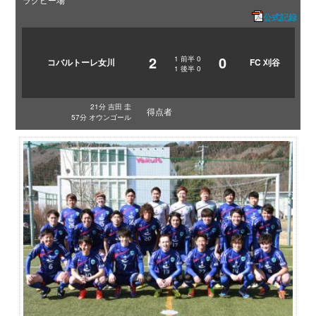
公式記録
2
0
1
前半
0
コバルトーレ女川
FC 刈谷
1
後半
0
21分 吉田 圭
得点者
57分 オウンゴール