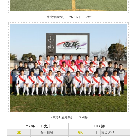
（東北/宮城県） コバルトーレ女川
（東海2/愛知県） FC 刈谷
コバルトーレ女川
FC 刈谷
GK
1
石井 龍誠
GK
1
藤沢 純也