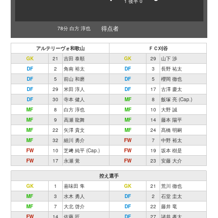
1
後半
0
得点者
78分 白方 淳也
アルテリーヴォ和歌山
ＦＣ刈谷
GK
21
吉田 泰順
GK
29
山下 渉
DF
2
角南 裕太
DF
3
長野 祐太
DF
5
前山 和磨
DF
5
櫻岡 徹也
DF
29
米田 淳人
DF
17
古澤 慶太
DF
30
寺本 健人
MF
8
飯塚 亮 (Cap.)
MF
8
白方 淳也
MF
10
大野 誠
MF
9
高瀬 龍舞
MF
14
藤本 陽平
MF
22
矢澤 貴文
MF
24
髙橋 明嗣
MF
32
細川 勇介
FW
7
中野 裕太
FW
10
芝﨑 純平 (Cap.)
FW
19
坂本 樹是
FW
17
永瀬 覚
FW
23
安藤 大介
控え選手
GK
1
嘉味田 隼
GK
21
荒川 徹也
MF
3
水木 勇人
DF
2
石堂 圭太
MF
7
大北 啓介
DF
22
藤井 竜
FW
14
佐藤 匠
DF
27
諸井 孝太