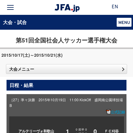
EN
大会・試合
第51回全国社会人サッカー選手権大会
2015/10/17(土)～2015/10/21(水)
大会メニュー
日程・結果
［27］準々決勝 2015年10月19日 11:00 KickOff 盛岡南公園球技場
B
公式記録
1
0
0
前半
0
アルテリーヴォ和歌山
ＦＣ刈谷