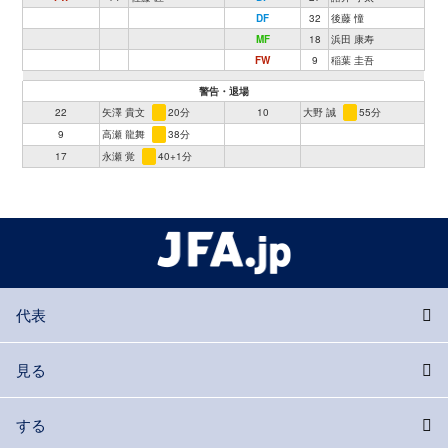
DF
32
後藤 憧
MF
18
浜田 康寿
FW
9
稲葉 圭吾
警告・退場
22
矢澤 貴文
20分
10
大野 誠
55分
9
高瀬 龍舞
38分
17
永瀬 覚
40+1分
代表
見る
する