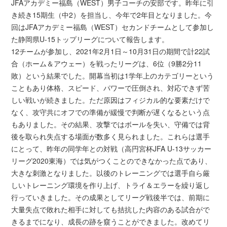
JFAアカデミー福島（WEST）男子コーチの安部です。昨年に引
き続き15期生（中2）を担当し、今年で2年目となりました。今
回はJFAアカデミー福島（WEST）セカンドチームとして参加し
た静岡県U-15トップリーグについて報告します。
12チームが参加し、2021年2月1日～10月31日の期間で計22試
合（ホーム＆アウェー）を戦ったリーグは、6位（9勝2分11
敗）という結果でした。開幕当初は1学年上のカテゴリーという
こともあり体格、スピード、パワーで圧倒され、対応できず苦
しい戦いが続きました。ただ原因はフィジカル的な要素だけで
なく、攻守共にオフでの準備が緩慢で判断が遅くなるという点
もありました。その結果、攻撃ではボールを失い、守備では背
後を取られ失点する場面が数多く見られました。これらは選手
にとって、昨年の同学年との対戦（高円宮杯JFA U-13サッカー
リーグ2020東海）では気がつくことのできなかった点であり、
大きな刺激となりました。以後のトレーニングでは選手自ら厳
しいトレーニング環境を作り上げ、トライ＆エラーを繰り返し
行っていきました。その成果としてリーグ戦後半では、前期に
大量失点で敗れた相手に対しても拮抗した内容のある試合がで
きるまでになり、成長の跡を窺うことができました。改めてリ