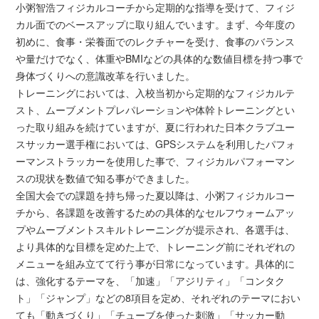
小粥智浩フィジカルコーチから定期的な指導を受けて、フィジ
カル面でのベースアップに取り組んでいます。まず、今年度の
初めに、食事・栄養面でのレクチャーを受け、食事のバランス
や量だけでなく、体重やBMIなどの具体的な数値目標を持つ事で
身体づくりへの意識改革を行いました。
トレーニングにおいては、入校当初から定期的なフィジカルテ
スト、ムーブメントプレパレーションや体幹トレーニングとい
った取り組みを続けていますが、夏に行われた日本クラブユー
スサッカー選手権においては、GPSシステムを利用したパフォ
ーマンストラッカーを使用した事で、フィジカルパフォーマン
スの現状を数値で知る事ができました。
全国大会での課題を持ち帰った夏以降は、小粥フィジカルコー
チから、各課題を改善するための具体的なセルフウォームアッ
プやムーブメントスキルトレーニングが提示され、各選手は、
より具体的な目標を定めた上で、トレーニング前にそれぞれの
メニューを組み立てて行う事が日常になっています。具体的に
は、強化するテーマを、「加速」「アジリティ」「コンタク
ト」「ジャンプ」などの8項目を定め、それぞれのテーマにおい
ても「動きづくり」「チューブを使った刺激」「サッカー動