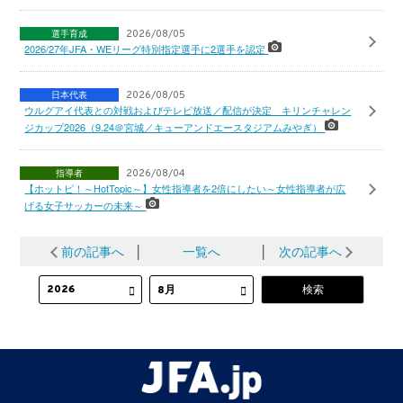
選手育成
2026/08/05
2026/27年JFA・WEリーグ特別指定選手に2選手を認定
日本代表
2026/08/05
ウルグアイ代表との対戦およびテレビ放送／配信が決定 キリンチャレン
ジカップ2026（9.24＠宮城／キューアンドエースタジアムみやぎ）
指導者
2026/08/04
【ホットピ！～HotTopic～】女性指導者を2倍にしたい～女性指導者が広
げる女子サッカーの未来～
前の記事へ
│
一覧へ
│
次の記事へ