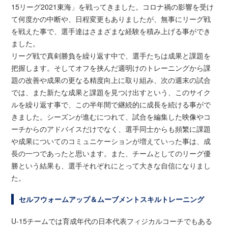
15リーグ2021東海」を戦ってきました。コロナ禍の影響を受け
て何度かの中断や、日程変更もありましたが、無事にリーグ戦
を戦えた事で、選手達はさまざまな経験を積み上げる事ができ
ました。
リーグ戦で真剣勝負を繰り返す中で、選手たちは成果と課題を
把握します。そしてオフを挟んだ週明けのトレーニングから課
題の改善や成果の更なる精度向上に取り組み、次の週末の試合
では、また新たな成果と課題を見つけ出すという、このサイク
ルを繰り返す事で、この半年間で継続的に成長を続ける事がで
きました。シーズンが進むにつれて、試合を編集した映像やコ
ーチからのアドバイスだけでなく、選手同士からも頻繁に課題
や成果についてのコミュニケーションが増えていった事は、成
長の一つであったと思います。また、チームとしてのリーグ優
勝という結果も、選手それぞれにとって大きな自信になりまし
た。
セルフウォームアップ＆ムーブメントスキルトレーニング
U-15チームでは育成年代の日本代表フィジカルコーチでもある