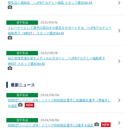
寮生活と感染症 ～JFAアカデミー福島 スタッフ通信Vol.44
選手育成
2021/09/16
トレーナーとして選手の気付きや発見をサポートする 〜JFAアカデミー
福島男子（WEST） スタッフ通信Vol.43
選手育成
2021/08/18
自己管理意識を促すメディカルサポート 〜JFAアカデミー福島男子
WEST スタッフ通信Vol.42
最新ニュース
選手育成
2026/08/06
2026/27シーズン JFA・Ｊリーグ特別指定選手に佐藤柚太選手（専修大）
を認定
選手育成
2026/08/06
2026/27シーズン JFA・Ｊリーグ特別指定選手に2選手を認定