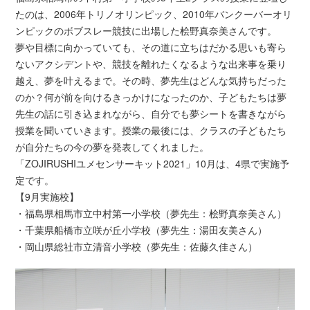
たのは、2006年トリノオリンピック、2010年バンクーバーオリ
ンピックのボブスレー競技に出場した桧野真奈美さんです。
夢や目標に向かっていても、その道に立ちはだかる思いも寄ら
ないアクシデントや、競技を離れたくなるような出来事を乗り
越え、夢を叶えるまで。その時、夢先生はどんな気持ちだった
のか？何が前を向けるきっかけになったのか、子どもたちは夢
先生の話に引き込まれながら、自分でも夢シートを書きながら
授業を聞いていきます。授業の最後には、クラスの子どもたち
が自分たちの今の夢を発表してくれました。
「ZOJIRUSHIユメセンサーキット2021」10月は、4県で実施予
定です。
【9月実施校】
・福島県相馬市立中村第一小学校（夢先生：桧野真奈美さん）
・千葉県船橋市立咲が丘小学校（夢先生：湯田友美さん）
・岡山県総社市立清音小学校（夢先生：佐藤久佳さん）