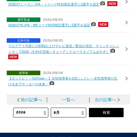
2026/27シーズン JFA・Ｊリーグ特別指定選手に2選手を認定
選手育成
2026/08/05
2026/27年JFA・WEリーグ特別指定選手に2選手を認定
日本代表
2026/08/05
ウルグアイ代表との対戦およびテレビ放送／配信が決定 キリンチャレン
ジカップ2026（9.24＠宮城／キューアンドエースタジアムみやぎ）
指導者
2026/08/04
【ホットピ！～HotTopic～】女性指導者を2倍にしたい～女性指導者が広
げる女子サッカーの未来～
前の記事へ
│
一覧へ
│
次の記事へ