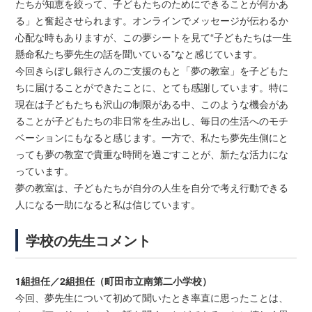
たちが知恵を絞って、子どもたちのためにできることが何かあ
る」と奮起させられます。オンラインでメッセージが伝わるか
心配な時もありますが、この夢シートを見て“子どもたちは一生
懸命私たち夢先生の話を聞いている”なと感じています。
今回きらぼし銀行さんのご支援のもと「夢の教室」を子どもた
ちに届けることができたことに、とても感謝しています。特に
現在は子どもたちも沢山の制限がある中、このような機会があ
ることが子どもたちの非日常を生み出し、毎日の生活へのモチ
ベーションにもなると感じます。一方で、私たち夢先生側にと
っても夢の教室で貴重な時間を過ごすことが、新たな活力にな
っています。
夢の教室は、子どもたちが自分の人生を自分で考え行動できる
人になる一助になると私は信じています。
学校の先生コメント
1組担任／2組担任（町田市立南第二小学校）
今回、夢先生について初めて聞いたとき率直に思ったことは、