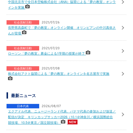
中国北京市で全日本空輸株式会社（ANA）協賛による「夢の教室」オンラ
インを実施
社会貢献活動
2021/07/26
長野県高森町で「夢の教室」オンライン開催 オリンピアンの中川真依さ
んが登壇
社会貢献活動
2021/07/20
ローソン「夢の教室」募金による1学期の授業が終了
社会貢献活動
2021/07/08
株式会社アクト協賛による「夢の教室」オンラインを名古屋市で実施
最新ニュース
日本代表
2026/08/07
エクアドル代表、ニュージーランド代表、パナマ代表の参加および放送／
配信が決定 キリンカップサッカー2026（10.1＠神奈川／横浜国際総合
競技場、10.5＠東京／国立競技場）