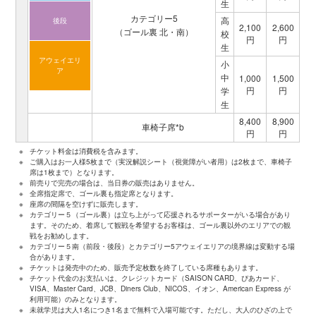
生
カテゴリー5
高
後段
2,100
2,600
（ゴール裏 北・南）
校
円
円
生
アウェイ
エリ
小
ア
中
1,000
1,500
円
円
学
生
8,400
8,900
車椅子席*b
円
円
※
チケット料金は消費税を含みます。
※
ご購入はお一人様5枚まで（実況解説シート（視覚障がい者用）は2枚まで、車椅子
席は1枚まで）となります。
※
前売りで完売の場合は、当日券の販売はありません。
※
全席指定席で、ゴール裏も指定席となります。
※
座席の間隔を空けずに販売します。
※
カテゴリー５（ゴール裏）は立ち上がって応援されるサポーターがいる場合があり
ます。そのため、着席して観戦を希望するお客様は、ゴール裏以外のエリアでの観
戦をお勧めします。
※
カテゴリー５南（前段・後段）とカテゴリー5アウェイエリアの境界線は変動する場
合があります。
※
チケットは発売中のため、販売予定枚数を終了している席種もあります。
※
チケット代金のお支払いは、クレジットカード（SAISON CARD、ぴあカード、
VISA、Master Card、JCB、Diners Club、NICOS、イオン、American Express が
利用可能）のみとなります。
※
未就学児は大人1名につき1名まで無料で入場可能です。ただし、大人のひざの上で