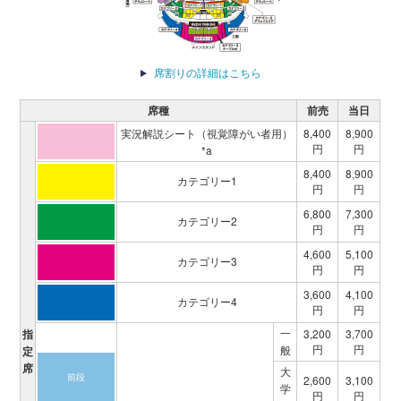
席割りの詳細はこちら
席種
前売
当日
実況解説シート（視覚障がい者用）
8,400
8,900
円
円
*a
8,400
8,900
カテゴリー1
円
円
6,800
7,300
カテゴリー2
円
円
4,600
5,100
カテゴリー3
円
円
3,600
4,100
カテゴリー4
円
円
一
指
3,200
3,700
円
円
般
定
席
大
前段
2,600
3,100
学
円
円