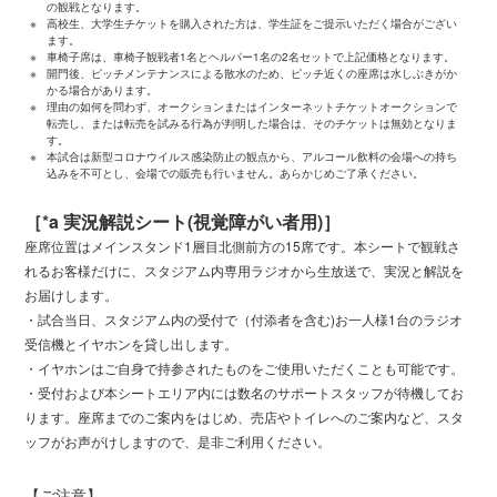
の観戦となります。
※
高校生、大学生チケットを購入された方は、学生証をご提示いただく場合がござい
ます。
※
車椅子席は、車椅子観戦者1名とヘルパー1名の2名セットで上記価格となります。
※
開門後、ピッチメンテナンスによる散水のため、ピッチ近くの座席は水しぶきがか
かる場合があります。
※
理由の如何を問わず、オークションまたはインターネットチケットオークションで
転売し、または転売を試みる行為が判明した場合は、そのチケットは無効となりま
す。
※
本試合は新型コロナウイルス感染防止の観点から、アルコール飲料の会場への持ち
込みを不可とし、会場での販売も行いません。あらかじめご了承ください。
［*a 実況解説シート(視覚障がい者用)］
座席位置はメインスタンド1層目北側前方の15席です。本シートで観戦さ
れるお客様だけに、スタジアム内専用ラジオから生放送で、実況と解説を
お届けします。
・試合当日、スタジアム内の受付で（付添者を含む)お一人様1台のラジオ
受信機とイヤホンを貸し出します。
・イヤホンはご自身で持参されたものをご使用いただくことも可能です。
・受付および本シートエリア内には数名のサポートスタッフが待機してお
ります。座席までのご案内をはじめ、売店やトイレへのご案内など、スタ
ッフがお声がけしますので、是非ご利用ください。
【ご注意】