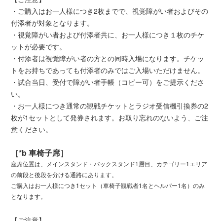
・ご購入はお一人様につき2枚までで、視覚障がい者およびその
付添者が対象となります。
・視覚障がい者および付添者共に、お一人様につき１枚のチケ
ットが必要です。
・付添者は視覚障がい者の方との同時入場になります。チケッ
トをお持ちであっても付添者のみではご入場いただけません。
・試合当日、受付で障がい者手帳（コピー可）をご提示くださ
い。
・お一人様につき通常の観戦チケットとラジオ受信機引換券の2
枚が1セットとして発券されます。お取り忘れのないよう、ご注
意ください。
［*b 車椅子席］
座席位置は、メインスタンド・バックスタンド1層目、カテゴリー1エリア
の前段と後段を分ける通路にあります。
ご購入はお一人様につき1セット（車椅子観戦者1名とヘルパー1名）のみ
となります。
【ご注意】