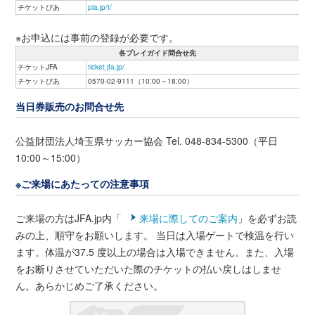
チケットぴあ
pia.jp/t/
※お申込には事前の登録が必要です。
各プレイガイド問合せ先
チケットJFA
ticket.jfa.jp/
チケットぴあ
0570-02-9111（10:00～18:00）
当日券販売のお問合せ先
公益財団法人埼玉県サッカー協会 Tel. 048-834-5300（平日
10:00～15:00）
※ご来場にあたっての注意事項
ご来場の方はJFA.jp内「
来場に際してのご案内
」を必ずお読
みの上、順守をお願いします。 当日は入場ゲートで検温を行い
ます。体温が37.5 度以上の場合は入場できません。また、入場
をお断りさせていただいた際のチケットの払い戻しはしませ
ん。あらかじめご了承ください。