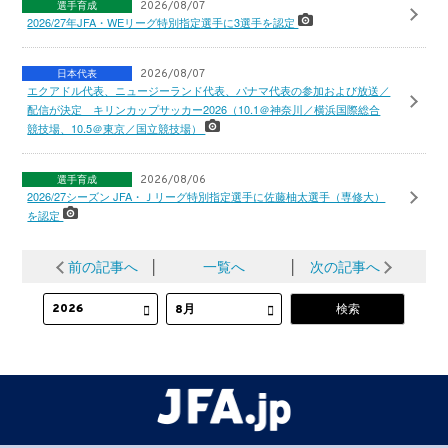
選手育成
2026/08/07
2026/27年JFA・WEリーグ特別指定選手に3選手を認定
日本代表
2026/08/07
エクアドル代表、ニュージーランド代表、パナマ代表の参加および放送／
配信が決定 キリンカップサッカー2026（10.1＠神奈川／横浜国際総合
競技場、10.5＠東京／国立競技場）
選手育成
2026/08/06
2026/27シーズン JFA・Ｊリーグ特別指定選手に佐藤柚太選手（専修大）
を認定
前の記事へ
│
一覧へ
│
次の記事へ