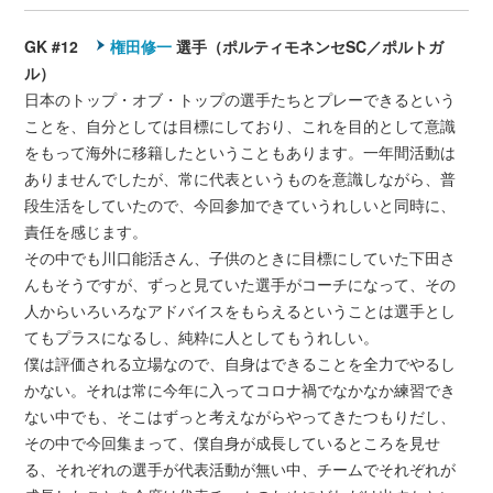
GK #12
権田修一
選手（ポルティモネンセSC／ポルトガ
ル）
日本のトップ・オブ・トップの選手たちとプレーできるという
ことを、自分としては目標にしており、これを目的として意識
をもって海外に移籍したということもあります。一年間活動は
ありませんでしたが、常に代表というものを意識しながら、普
段生活をしていたので、今回参加できていうれしいと同時に、
責任を感じます。
その中でも川口能活さん、子供のときに目標にしていた下田さ
んもそうですが、ずっと見ていた選手がコーチになって、その
人からいろいろなアドバイスをもらえるということは選手とし
てもプラスになるし、純粋に人としてもうれしい。
僕は評価される立場なので、自身はできることを全力でやるし
かない。それは常に今年に入ってコロナ禍でなかなか練習でき
ない中でも、そこはずっと考えながらやってきたつもりだし、
その中で今回集まって、僕自身が成長しているところを見せ
る、それぞれの選手が代表活動が無い中、チームでそれぞれが