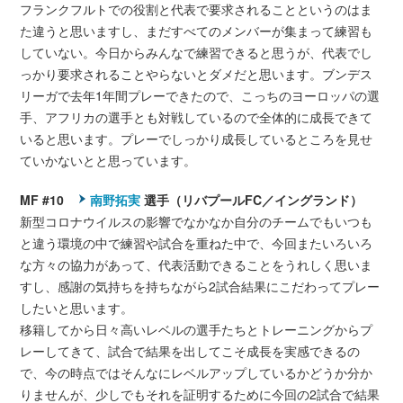
フランクフルトでの役割と代表で要求されることというのはま
た違うと思いますし、まだすべてのメンバーが集まって練習も
していない。今日からみんなで練習できると思うが、代表でし
っかり要求されることやらないとダメだと思います。ブンデス
リーガで去年1年間プレーできたので、こっちのヨーロッパの選
手、アフリカの選手とも対戦しているので全体的に成長できて
いると思います。プレーでしっかり成長しているところを見せ
ていかないとと思っています。
MF #10
南野拓実
選手（リバプールFC／イングランド）
新型コロナウイルスの影響でなかなか自分のチームでもいつも
と違う環境の中で練習や試合を重ねた中で、今回またいろいろ
な方々の協力があって、代表活動できることをうれしく思いま
すし、感謝の気持ちを持ちながら2試合結果にこだわってプレー
したいと思います。
移籍してから日々高いレベルの選手たちとトレーニングからプ
レーしてきて、試合で結果を出してこそ成長を実感できるの
で、今の時点ではそんなにレベルアップしているかどうか分か
りませんが、少しでもそれを証明するために今回の2試合で結果