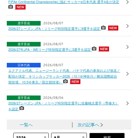
FIFAe Continental Championshipに臨むサッカーe日本代表 選手4名が決定
選手育成
2026/08/07
2026/27シーズン JFA・Ｊリーグ特別指定選手に9選手を認定
選手育成
2026/08/07
2026/27年JFA・WEリーグ特別指定選手に3選手を認定
日本代表
2026/08/07
エクアドル代表、ニュージーランド代表、パナマ代表の参加および放送／
配信が決定 キリンカップサッカー2026（10.1＠神奈川／横浜国際総合
競技場、10.5＠東京／国立競技場）
選手育成
2026/08/06
2026/27シーズン JFA・Ｊリーグ特別指定選手に佐藤柚太選手（専修大）
を認定
一覧へ
│
次の記事へ