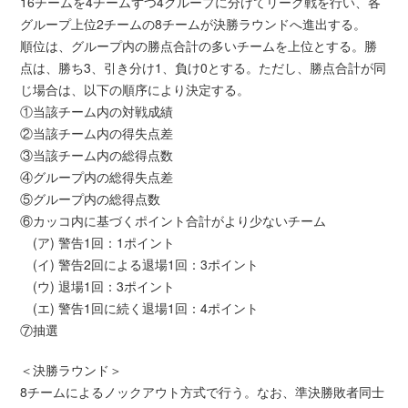
16チームを4チームずつ4グループに分けてリーグ戦を行い、各
グループ上位2チームの8チームが決勝ラウンドへ進出する。
順位は、グループ内の勝点合計の多いチームを上位とする。勝
点は、勝ち3、引き分け1、負け0とする。ただし、勝点合計が同
じ場合は、以下の順序により決定する。
①当該チーム内の対戦成績
②当該チーム内の得失点差
③当該チーム内の総得点数
④グループ内の総得失点差
⑤グループ内の総得点数
⑥カッコ内に基づくポイント合計がより少ないチーム
(ア) 警告1回：1ポイント
(イ) 警告2回による退場1回：3ポイント
(ウ) 退場1回：3ポイント
(エ) 警告1回に続く退場1回：4ポイント
⑦抽選
＜決勝ラウンド＞
8チームによるノックアウト方式で行う。なお、準決勝敗者同士