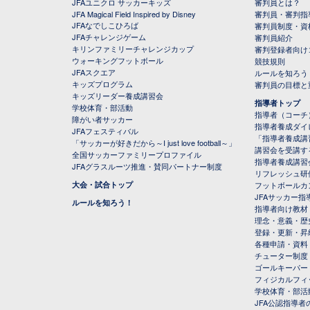
JFAユニクロ サッカーキッズ
審判員とは？
JFA Magical Field Inspired by Disney
審判員・審判指
JFAなでしこひろば
審判員制度・資
JFAチャレンジゲーム
審判員紹介
キリンファミリーチャレンジカップ
審判登録者向け
ウォーキングフットボール
競技規則
JFAスクエア
ルールを知ろう
キッズプログラム
審判員の目標と
キッズリーダー養成講習会
指導者トップ
学校体育・部活動
指導者（コーチ
障がい者サッカー
指導者養成ダイ
JFAフェスティバル
「指導者養成講
「サッカーが好きだから～I just love football～」
講習会を受講す
全国サッカーファミリープロファイル
指導者養成講習
JFAグラスルーツ推進・賛同パートナー制度
リフレッシュ研
大会・試合トップ
フットボールカ
JFAサッカー指導
ルールを知ろう！
指導者向け教材
理念・意義・歴
登録・更新・昇
各種申請・資料
チューター制度
ゴールキーパー
フィジカルフィ
学校体育・部活
JFA公認指導者