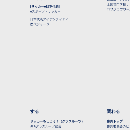
全国専門学校サ
[サッカーe日本代表]
FIFAクラブワ
eスポーツ・サッカー
日本代表アイデンティティ
歴代ジャージ
する
関わる
サッカーをしよう！（グラスルーツ）
審判トップ
JFAグラスルーツ宣言
審判委員会のビジ