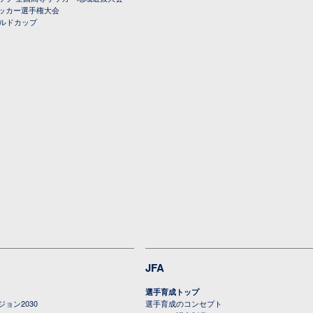
ッカー選手権大会
ールドカップ
JFA
選手育成トップ
ョン2030
選手育成のコンセプト