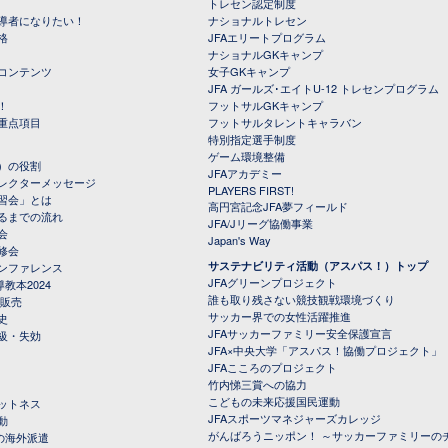
トレセン認定制度
導者になりたい！
ナショナルトレセン
格
JFAエリートプログラム
ナショナルGKキャンプ
コンテンツ
女子GKキャンプ
JFA ガールズ･エイトU-12 トレセンプログラム
！
フットサルGKキャンプ
重点項目
フットサルタレントキャラバン
特別指定選手制度
ゲーム環境整備
）の役割
JFAアカデミー
レクターメッセージ
PLAYERS FIRST!
習会」とは
高円宮記念JFA夢フィールド
るまでの流れ
JFA/Jリーグ協働事業
会
Japan's Way
修会
サステナビリティ活動（アスパス！）トップ
ンファレンス
JFAグリーンプロジェクト
教本2024
誰も取り残さない競技観戦環境づくり
 販売
サッカー界での女性活躍推進
史
JFAサッカーファミリー安全保護宣言
級・失効
JFA×中央大学「アスパス！協働プロジェクト」
JFAこころのプロジェクト
竹内悌三賞への協力
こどもの未来応援国民運動
ットネス
JFAスポーツマネジャーズカレッジ
動
がんばろうニッポン！ ～サッカーファミリーの
の海外派遣