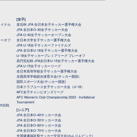
[女子]
ァイナル
皇后杯 JFA 全日本女子サッカー選手権大会
JFA 全日本O-30女子サッカー大会
JFA O-40女子サッカーオープン大会
レーオフ
全日本大学女子サッカー選手権大会
JFA U-18女子サッカーファイナルズ
JFA 全日本U-18女子サッカー選手権大会
U-18女子サッカープレミアリーグ プレーオフ
高円宮妃杯 JFA全日本U-15女子サッカー選手権大会
JFA U-15女子サッカーリーグ
全日本高等学校女子サッカー選手権大会
全国高等学校総合体育大会(サッカー競技)
国民スポーツ大会(サッカー競技)
日本クラブユース女子サッカー大会（U-18）
AFC女子チャンピオンズリーグ
AFC Women's Club Championship 2023 - Invitational
Tournament
対抗戦
[シニア]
JFA 全日本O-40サッカー大会
JFA 全日本O-50サッカー大会
JFA 全日本O-60サッカー大会
JFA 全日本O-70サッカー大会
全国健康福祉祭サッカー交流大会(ねんりんピック)