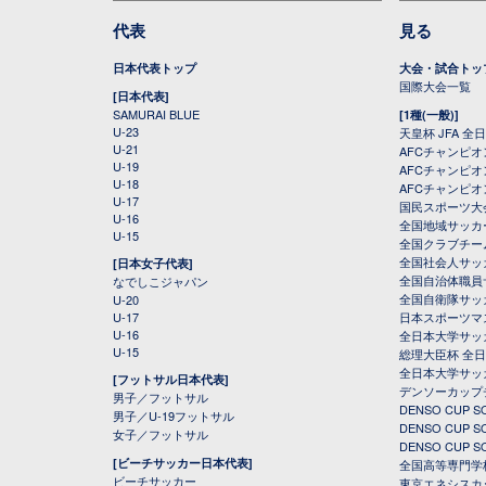
代表
見る
日本代表トップ
大会・試合トッ
国際大会一覧
[日本代表]
SAMURAI BLUE
[1種(一般)]
U-23
天皇杯 JFA 
U-21
AFCチャンピ
U-19
AFCチャンピオン
U-18
AFCチャンピオ
U-17
国民スポーツ大
U-16
全国地域サッカ
U-15
全国クラブチー
全国社会人サッ
[日本女子代表]
全国自治体職員
なでしこジャパン
全国自衛隊サッ
U-20
U-17
日本スポーツマ
U-16
全日本大学サッ
U-15
総理大臣杯 全
全日本大学サッ
[フットサル日本代表]
デンソーカップ
男子／フットサル
DENSO CUP
男子／U-19フットサル
DENSO CUP
女子／フットサル
DENSO CUP
[ビーチサッカー日本代表]
全国高等専門学
ビーチサッカー
東京エネシスカ