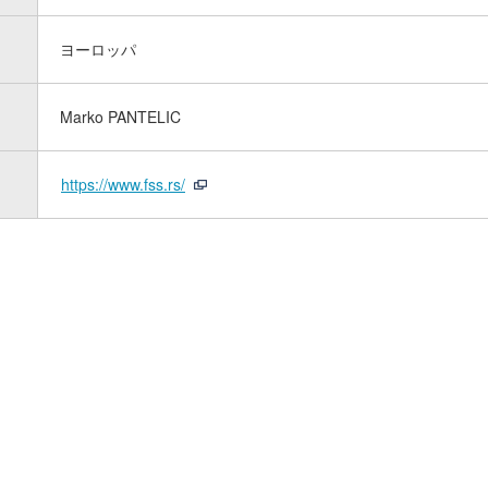
ヨーロッパ
Marko PANTELIC
https://www.fss.rs/