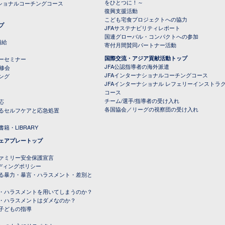
をひとつに！～
ナショナルコーチングコース
復興支援活動
こども宅食プロジェクトへの協力
プ
JFAサステナビリティレポート
（PDFファイル）
国連グローバル・コンパクトへの参加
補給
寄付月間賛同パートナー活動
国際交流・アジア貢献活動トップ
ーセミナー
JFA公認指導者の海外派遣
研修会
JFAインターナショナルコーチングコース
ング
JFAインターナショナル レフェリーインストラ
コース
チーム/選手/指導者の受け入れ
応
各国協会／リーグの視察団の受け入れ
るセルフケアと応急処置
籍・LIBRARY
ェアプレートップ
ファミリー安全保護宣言
ーディングポリシー
る暴力・暴言・ハラスメント・差別と
・ハラスメントを用いてしまうのか？
・ハラスメントはダメなのか？
子どもの指導