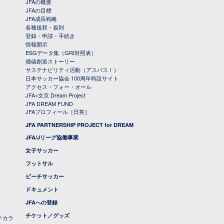
JFAの概要
JFAの目標
JFA成長戦略
各種規程・規則
登録・申請・手続き
情報開示
ESGデータ集（GRI対照表）
価値創造ストーリー
サステナビリティ活動（アスパス！）
日本サッカー協会 100周年特設サイト
アクセス・フォー・オール
JFA×文京 Dream Project
JFA DREAM FUND
JFAプロフィール［日英］
JFA PARTNERSHIP PROJECT for DREAM
JFA/Jリーグ協働事業
女子サッカー
フットサル
ビーチサッカー
ドキュメント
JFAへの登録
チケット／グッズ
チカラ