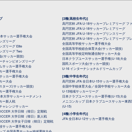
プ
[2種(高校生年代)]
高円宮杯 JFA U-18サッカープレミアリーグ フ
高円宮杯 JFA U-18サッカープレミアリーグ
高円宮杯 JFA U-18サッカープリンスリーグ
全日本サッカー選手権大会
高円宮杯 JFA U-18サッカープレミアリーグ プ
オンズリーグ
全国高等学校サッカー選手権大会
ズリーグ Elite
全国高等学校総合体育大会(サッカー競技)
ンズリーグ Two
全国高等学校定時制通信制サッカー大会
会(サッカー競技)
日本クラブユースサッカー選手権(U-18)大会
ーチャンピオンズリーグ
国民スポーツ大会(サッカー競技)
ムサッカー選手権大会
U-16 インターナショナルドリームカップ
カー選手権大会
サッカー選手権大会
[3種(中学生年代)]
カー大会
高円宮杯 JFA 全日本U-15サッカー選手権大会
スターズ(サッカー競技)
全国中学校体育大会／全国中学校サッカー大会
カー選手権大会
U-13地域サッカーリーグ
日本大学サッカートーナメント
日本クラブユースサッカー選手権(U-15)大会
カー新人戦
メニコンカップ 日本クラブユースサッカー東西
チャレンジサッカー
(U-15)
 SOCCER 大学日韓（韓日）定期戦
[4種(小学生年代)]
 SOCCER 大学日韓（韓日）新人戦
JFA 全日本U-12サッカー選手権大会
 SOCCER 大学女子日韓（韓日）定期戦
校サッカー選手権大会
ップ 全国高専サッカー地域選抜大会