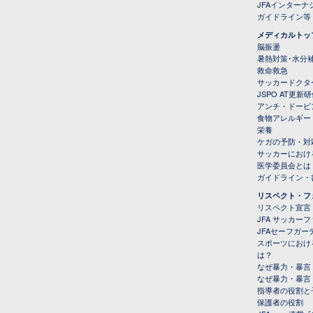
JFAインター
ガイドライン等
メディカルトッ
脳振盪
暑熱対策･水分
救命救急
サッカードクタ
JSPO AT更新
アンチ・ドーピ
食物アレルギー
栄養
ケガの予防・対
サッカーにおけ
医学委員会とは
ガイドライン・書
リスペクト・フ
リスペクト宣言
JFA サッカー
JFAセーフガ
スポーツにおけ
は？
なぜ暴力・暴言
なぜ暴力・暴言
指導者の役割と
保護者の役割