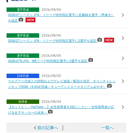
選手育成
2026/08/06
2026/27シーズン JFA・Ｊリーグ特別指定選手に佐藤柚太選手（専修大）
を認定
選手育成
2026/08/06
2026/27シーズン JFA・Ｊリーグ特別指定選手に2選手を認定
選手育成
2026/08/05
2026/27年JFA・WEリーグ特別指定選手に2選手を認定
日本代表
2026/08/05
ウルグアイ代表との対戦およびテレビ放送／配信が決定 キリンチャレン
ジカップ2026（9.24＠宮城／キューアンドエースタジアムみやぎ）
指導者
2026/08/04
【ホットピ！～HotTopic～】女性指導者を2倍にしたい～女性指導者が広
げる女子サッカーの未来～
前の記事へ
│
一覧へ