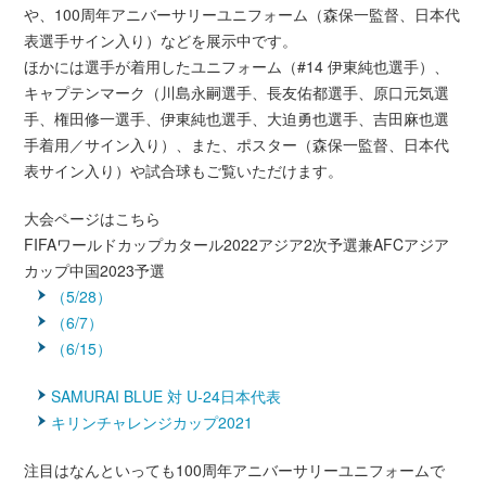
や、100周年アニバーサリーユニフォーム（森保一監督、日本代
表選手サイン入り）などを展示中です。
ほかには選手が着用したユニフォーム（#14 伊東純也選手）、
キャプテンマーク（川島永嗣選手、長友佑都選手、原口元気選
手、権田修一選手、伊東純也選手、大迫勇也選手、吉田麻也選
手着用／サイン入り）、また、ポスター（森保一監督、日本代
表サイン入り）や試合球もご覧いただけます。
大会ページはこちら
FIFAワールドカップカタール2022アジア2次予選兼AFCアジア
カップ中国2023予選
（5/28）
（6/7）
（6/15）
SAMURAI BLUE 対 U-24日本代表
キリンチャレンジカップ2021
注目はなんといっても100周年アニバーサリーユニフォームで