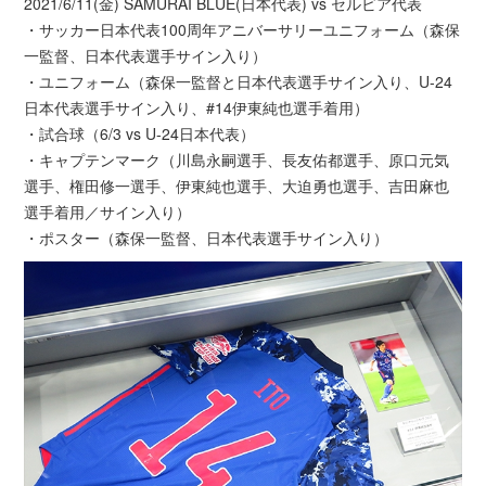
2021/6/11(金) SAMURAI BLUE(日本代表) vs セルビア代表
・サッカー日本代表100周年アニバーサリーユニフォーム（森保
一監督、日本代表選手サイン入り）
・ユニフォーム（森保一監督と日本代表選手サイン入り、U-24
日本代表選手サイン入り、#14伊東純也選手着用）
・試合球（6/3 vs U-24日本代表）
・キャプテンマーク（川島永嗣選手、長友佑都選手、原口元気
選手、権田修一選手、伊東純也選手、大迫勇也選手、吉田麻也
選手着用／サイン入り）
・ポスター（森保一監督、日本代表選手サイン入り）